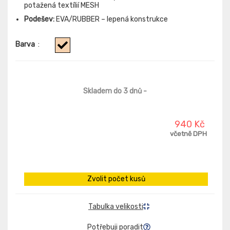
potažená textílií MESH
Podešev:
EVA/RUBBER – lepená konstrukce
Barva
:
Skladem do 3 dnů
-
940 Kč
včetně DPH
Zvolit počet kusů
Tabulka velikosti
Potřebuji poradit