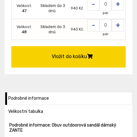
-
+
Velikost:
Skladem do 3
940 Kč
47
dnů
pár
-
+
Velikost:
Skladem do 3
940 Kč
48
dnů
pár
Vložit do košíku
Podrobné informace
Velikostní tabulka
Podrobné informace: Obuv outdoorová sandál dámský
ZANTE