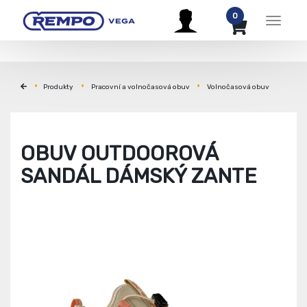
0
Menu
Produkty
Pracovní a volnočasová obuv
Volnočasová obuv
OBUV OUTDOOROVÁ
SANDÁL DÁMSKÝ ZANTE