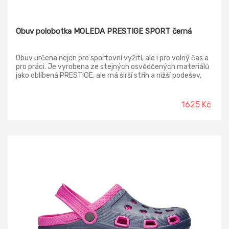
Obuv polobotka MOLEDA PRESTIGE SPORT černá
Obuv určena nejen pro sportovní vyžití, ale i pro volný čas a
pro práci. Je vyrobena ze stejných osvědčených materiálů
jako oblíbená PRESTIGE, ale má širší střih a nižší podešev,
která zaručuje vyšší stabilitu při došlapu. Nová řada obuvi s
nadčasovým designem, je zdokonalena pro sportovní
aktivity nejen svou konstrukcí, ale i použitými materiály, a je
1625 Kč
určena na všechny typy venkovních i vnitřních povrchů
(haly, tělocvičny, antuka, beton, ...) Svrchní materiál:
povrstvená lisovaná kůže Materiál podešve: dvouhustotní
polyuretan Materiál podšívky: textil