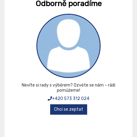
Odborně poradíme
Nevíte si rady s výběrem? Ozvěte se nám – rádi
pomůžeme!
+420 573 312 024
Chci se zeptat