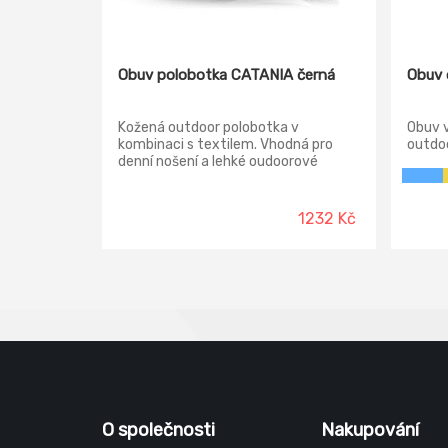
Obuv polobotka CATANIA černá
Obuv
Kožená outdoor polobotka v
Obuv v
kombinaci s textilem. Vhodná pro
outdoo
denní nošení a lehké oudoorové
aktivity. Svršek: broušená
hovězinová useň VELUR v tloušťce
1,6 - 1,8 mm Podšívka: laminovaná
1232 Kč
prodyšná textilie MESH Vkládací
stélka: HI-POLY - anatomicky
tvarovaná s lehčené polyuretanové
pěny potažená textilií MESH,
antistatická Podešev: EVA/RUBBER -
olejivzdorná, antistatická,
protiskluzová
O společnosti
Nakupování