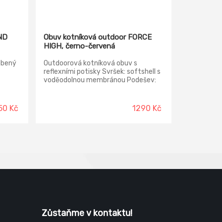
ND
Obuv kotníková outdoor FORCE
HIGH, černo-červená
obený
Outdoorová kotníková obuv s
reflexními potisky Svršek: softshell s
voděodolnou membránou Podešev:
phylon/kaučuk
50 Kč
1290 Kč
Zůstaňme v kontaktu!