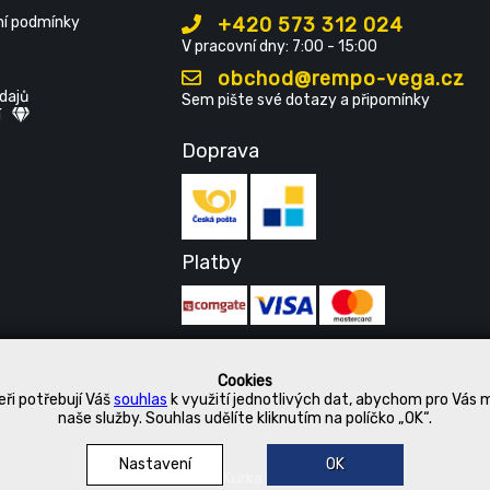
í podmínky
+420 573 312 024
V pracovní dny: 7:00 - 15:00
obchod@rempo-vega.cz
dajů
Sem pište své dotazy a připomínky
í
Doprava
Platby
Cookies
ři potřebují Váš
souhlas
k využití jednotlivých dat, abychom pro Vás 
naše služby. Souhlas udělíte kliknutím na políčko „OK“.
Nastavení
OK
© 2019 Kurka Koncern