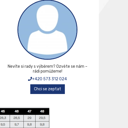
Nevíte si rady s výběrem? Ozvěte se nám –
rádi pomůžeme!
+420 573 312 024
Chci se zeptat