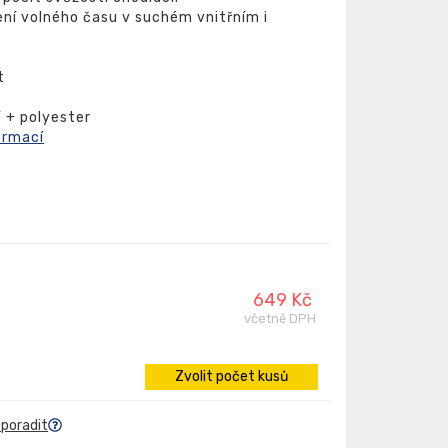
ení volného času v suchém vnitřním i
t
 + polyester
ormací
649 Kč
včetně DPH
Zvolit počet kusů
 poradit