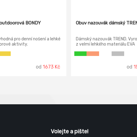
 outdoorová BONDY
Obuv nazouvák dámský TRE
hodná pro denní nošení a lehké
Dámský nazouvák TREND. Vyr
rové aktivity.
z velmi lehkého materiálu EVA
od
1673 Kč
od
1
Volejte a pište!