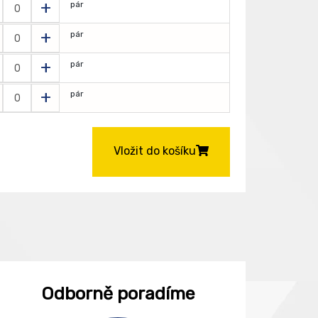
+
pár
+
pár
+
pár
+
pár
Vložit do košíku
Odborně poradíme