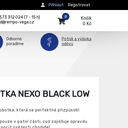
Přihlásit
Registrovat
0
73 312 024 (7 - 15 h)
Košík
d@rempo-vega.cz
0 Kč
Odborně
Potisk a výšivka
poradíme
oděvů
TKA NEXO BLACK LOW
obotka, která se perfektně přizpůsobí
ouze v patní části, což zajišťuje opravdu
pocit svěžesti chodidel.