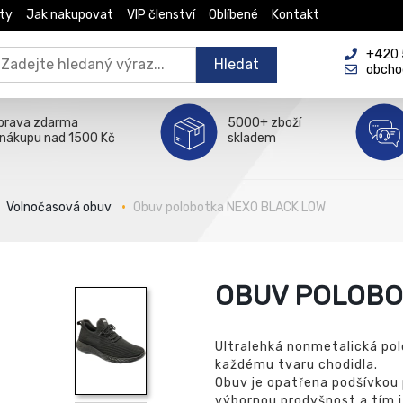
ty
Jak nakupovat
VIP členství
Oblíbené
Kontakt
+420 5
Hledat
obcho
prava zdarma
5000+ zboží
 nákupu nad 1500 Kč
skladem
Volnočasová obuv
Obuv polobotka NEXO BLACK LOW
OBUV POLOBO
Ultralehká nonmetalická pol
každému tvaru chodidla.
Obuv je opatřena podšívkou p
výbornou prodyšnost a tím i 