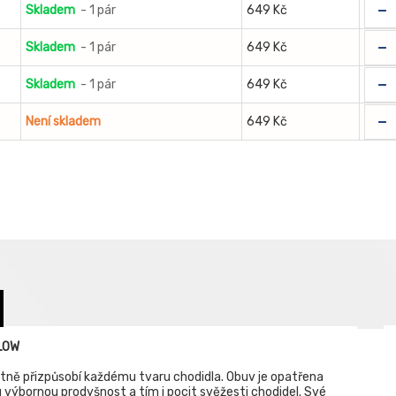
-
Skladem
- 1 pár
649 Kč
-
Skladem
- 1 pár
649 Kč
-
Skladem
- 1 pár
649 Kč
-
Není skladem
649 Kč
 LOW
ktně přizpůsobí každému tvaru chodidla. Obuv je opatřena
u výbornou prodyšnost a tím i pocit svěžesti chodidel. Své