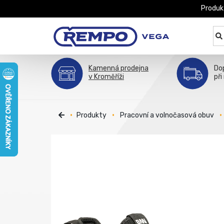
Produk
Kamenná prodejna
Do
v Kroměříži
při
Produkty
Pracovní a volnočasová obuv