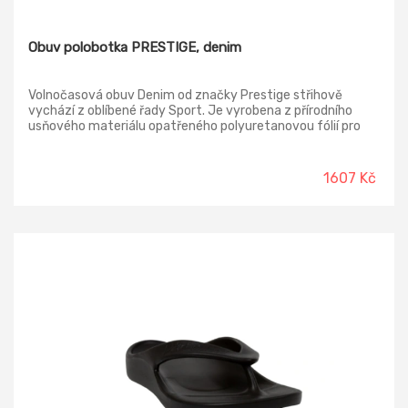
Obuv polobotka PRESTIGE, denim
Volnočasová obuv Denim od značky Prestige střihově
vychází z oblíbené řady Sport. Je vyrobena z přírodního
usňového materiálu opatřeného polyuretanovou fólií pro
snadnou údržbu a dlouhou životnost. Svršek: italská vlasová
kůže (semiš) v denimové úpravě doplněná odolnými
textilními prvky. V oblasti kotníku jsou umístěny molitanové
1607 Kč
polštářky pro větší pohodlí nohy Podšívka: kvalitní textilní
materiál Podešev a mezipodešev: dvoukomponentní
polyuretanový nástřik, tlumící nášlapné síly a šetřící
pohybový aparát, odolná proti palivovým olejům