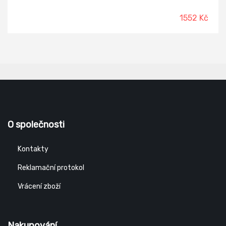
lisovaná kůže Materiál podešve: dvouhustotní polyuretan
Materiál podšívky: textil
1552 Kč
O společnosti
Kontakty
Reklamační protokol
Vrácení zboží
Nakupování