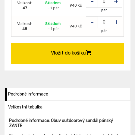
-
+
Velikost:
Skladem
940 Kč
47
- 1 pár
pár
-
+
Velikost:
Skladem
940 Kč
48
- 1 pár
pár
Vložit do košíku
Podrobné informace
Velikostní tabulka
Podrobné informace: Obuv outdoorový sandál pánský
ZANTE