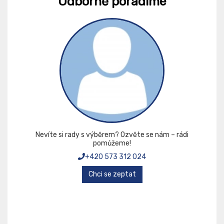
Odborně poradíme
Nevíte si rady s výběrem? Ozvěte se nám – rádi
pomůžeme!
+420 573 312 024
Chci se zeptat