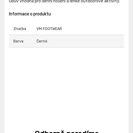
Obuv vhodná pro denní nošení a lehké outdoorové aktivity.
Informace o produktu
Značka
VM FOOTWEAR
Barva
Černá