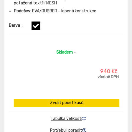
potažená textílií MESH
Podešev:
EVA/RUBBER – lepená konstrukce
Barva
:
Skladem
-
940 Kč
včetně DPH
Zvolit počet kusů
Tabulka velikosti
Potřebuji poradit