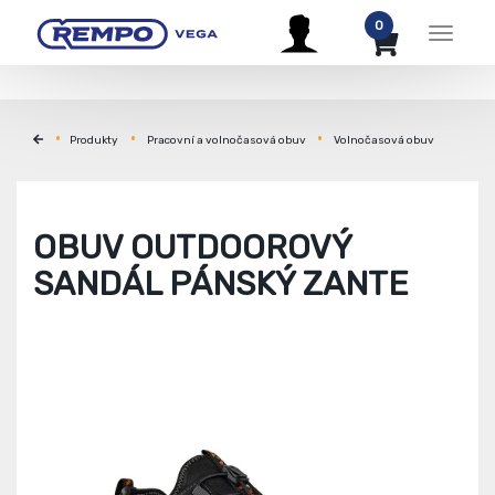
0
Menu
Produkty
Pracovní a volnočasová obuv
Volnočasová obuv
OBUV OUTDOOROVÝ
SANDÁL PÁNSKÝ ZANTE