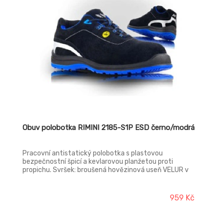
Obuv polobotka RIMINI 2185-S1P ESD černo/modrá
Pracovní antistatický polobotka s plastovou
bezpečnostní špicí a kevlarovou planžetou proti
propichu. Svršek: broušená hovězinová useň VELUR v
tloušťce 1,6 - 1,8 mm Podšívka: laminovaná prodyšná
textilie MESH Vkládací stélka: HI-POLY - anatomicky
tvarovaná s lehčené polyuretanové pěny potažená
959 Kč
textilií MESH, antistatická Podešev: PU/PU -
olejivzdorná, antistatická, protiskluzová, dvousložkový