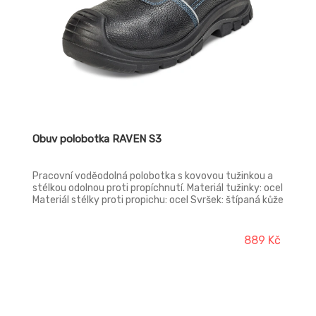
Obuv polobotka RAVEN S3
Pracovní voděodolná polobotka s kovovou tužinkou a
stélkou odolnou proti propíchnutí. Materiál tužinky: ocel
Materiál stélky proti propichu: ocel Svršek: štípaná kůže
Podešev: dvouhustotní polyuretan Podšívka: polyester
mesh Norma: EN ISO 20345 (S3 SRC)
889 Kč