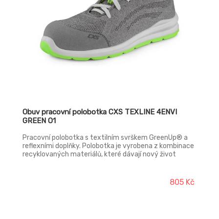
Obuv pracovní polobotka CXS TEXLINE 4ENVI
GREEN O1
Pracovní polobotka s textilním svrškem GreenUp® a
reflexními doplňky. Polobotka je vyrobena z kombinace
recyklovaných materiálů, které dávají nový život
plastovým lahvím. Na výrobu jednoho kusu obuvi bylo
využito 20 kusů PET lahví. Obuv je kompletně metal
free (bez kovových částí). Materiál: GreenUp® textilní
805 Kč
svršek z recyklovaného polyesteru pratelného do 30
°C, přední část zesílena mikrovláknem, prodyšná mesh
podšívka z recyklovaného polyesterového vlákna,
vnitřní zesílení paty mikrovláknem. Podešev: PU - PU,