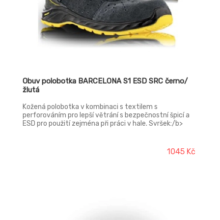
Obuv polobotka BARCELONA S1 ESD SRC černo/
žlutá
Kožená polobotka v kombinaci s textilem s
perforováním pro lepší větrání s bezpečnostní špicí a
ESD pro použití zejména při práci v hale. Svršek:/b>
broušená hovězinová useň VELUR v tloušťce 1,7 – 1,9
mm Podšívka:/b> laminovaná prodyšná textilie MESH
Stélka:/b> HI-POLY – anatomicky tvarovaná s lehčené
1045 Kč
polyuretanové pěny potažená textilií MESH,
antistatická Podešev:/b> PU/PU – olejivzdorná,
antistatická, protiskluzová, dvousložkový nástřik