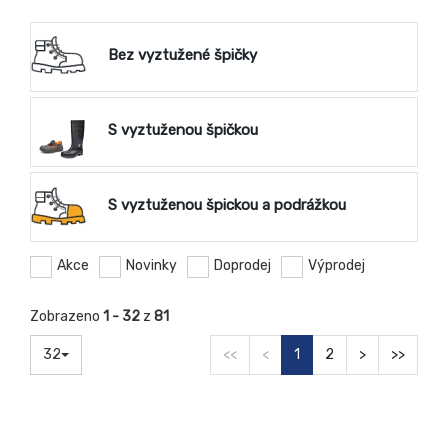
Bez vyztužené špičky
S vyztuženou špičkou
S vyztuženou špickou a podrážkou
Akce
Novinky
Doprodej
Výprodej
Zobrazeno
1 - 32
z
81
32
<<
<
1
2
>
>>