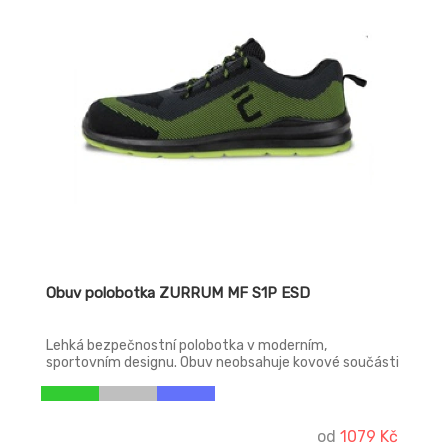
Obuv polobotka ZURRUM MF S1P ESD
Lehká bezpečnostní polobotka v moderním,
sportovním designu. Obuv neobsahuje kovové součásti
a je vybavena funkcí ESD. Proto je to ideální model pro
vnitřní prostory a citlivé prostředí, kde je potřeba
zabránit vzniku jisker z elektrostatického výboje anebo
pro prostory vybavené bezpečnostním rámem.
od
1079 Kč
Materiál tužinky: skleněné vlákno Materiál stélky proti