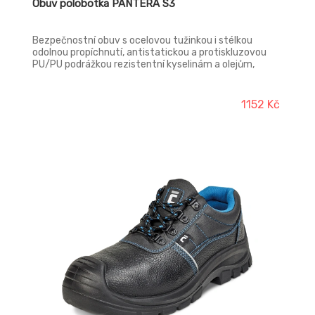
Obuv polobotka PANTERA S3
Bezpečnostní obuv s ocelovou tužinkou i stélkou
odolnou propíchnutí, antistatickou a protiskluzovou
PU/PU podrážkou rezistentní kyselinám a olejům,
absorpcí energie v patě, voděodolným svrškem z
prodyšné kůže a reflexními komponenty pro zvýšení
viditelnosti. Materiál tužinky: ocel Materiál stélky proti
1152 Kč
propichu: ocel Svrchní materiál: kůže Materiál podešve:
dvouhustotní polyuretan