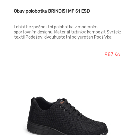
Obuv polobotka BRINDISI MF S1 ESD
Lehká bezpečnostní polobotka v moderním,
sportovním designu. Materiál tužinky: kompozit Svršek:
textil Podešev: dvouhustotní polyuretan Podšívka:
polyester mesh Norma: EN ISO 20345 (S1 SRC)
987 Kč