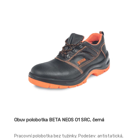
propichu: kompozit Svršek: je vyrobený z prodyšného
textilu Podešev: protiskluzová, odolná olejům,
vyrobena z dvouhustotniho polyuretanu a zajišťuje
maximální jistotu při každém kroku Podšívka: polyester
Norma: EN ISO 20345 (S1 P SRC) EN 61340-5-1
Obuv polobotka BETA NEOS O1 SRC, černá
Pracovní polobotka bez tužinky. Podešev: antistatická,