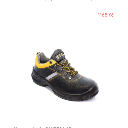
dvouhustotní polyuretan Materiál podšívky: polyester
mesh Norma: EN ISO 20345 (S1 SRC)
1168 Kč