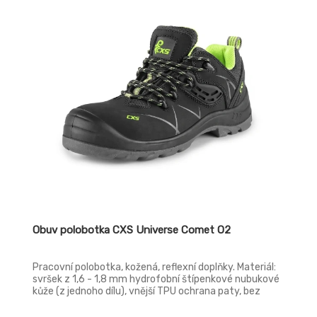
protiskluzová, olejivzdorná, antistatická.
Obuv polobotka CXS Universe Comet O2
Pracovní polobotka, kožená, reflexní doplňky. Materiál:
svršek z 1,6 - 1,8 mm hydrofobní štípenkové nubukové
kůže (z jednoho dílu), vnější TPU ochrana paty, bez
kovových součástí, podšívka z prodyšné oděru odolné
textilie, podešev: PU-PU olejivzdorná, antistatická,