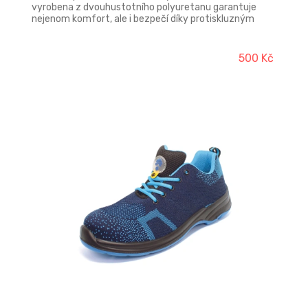
vyrobena z dvouhustotního polyuretanu garantuje
nejenom komfort, ale i bezpečí díky protiskluzným
vlastnostem podrážky, která je navíc rezistentní
olejům a oděru. Svršek: je vyrobený z přírodní kůže
Barton a vnitřní podšívka z prodyšného materiálu
500 Kč
Airnet Mesh.