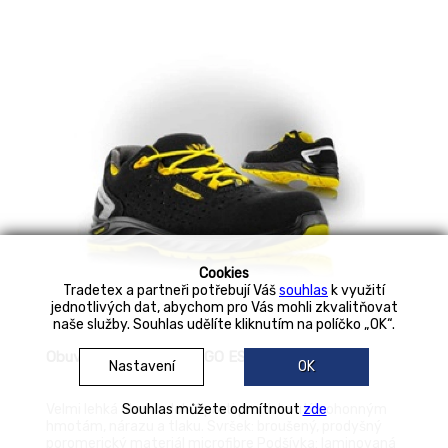
nástřik
Cookies
Tradetex a partneři potřebují Váš
souhlas
k využití
jednotlivých dat, abychom pro Vás mohli zkvalitňovat
naše služby. Souhlas udělíte kliknutím na políčko „OK“.
Obuv polobotka CHICAGO ESD černo/žlutá
Nastavení
OK
Velmi lehká obuv, odolná proti propíchnutí, pohonným
Souhlas můžete odmítnout
zde
hmotám, nárazu a tlaku. Svršek: broušený, prodyšný
poromerický materiál microfibre Podšívka: laminovaná