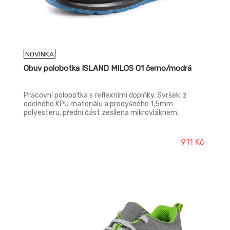
NOVINKA
Obuv polobotka ISLAND MILOS O1 černo/modrá
Pracovní polobotka s reflexními doplňky. Svršek: z
odolného KPU materiálu a prodyšného 1,5mm
polyesteru, přední část zesílena mikrovláknem,
Podšívka: prodyšná, textilní Podešev: PU-PU,
protiskluzová, olejivzdorná, antistatická Norma: EN ISO
20347:2022 O1 FO SR
911 Kč