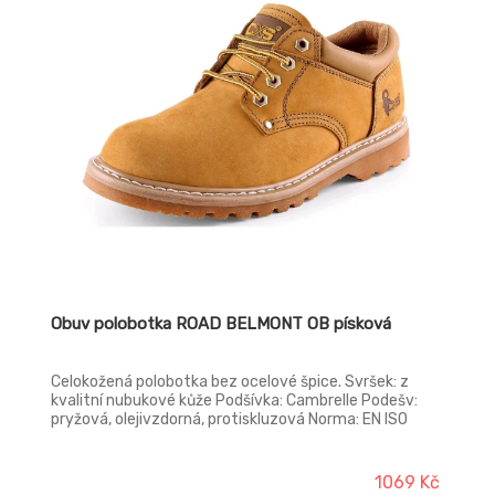
Obuv polobotka ROAD BELMONT OB písková
Celokožená polobotka bez ocelové špice. Svršek: z
kvalitní nubukové kůže Podšívka: Cambrelle Podešv:
pryžová, olejivzdorná, protiskluzová Norma: EN ISO
20347 FO E SRB
1069 Kč