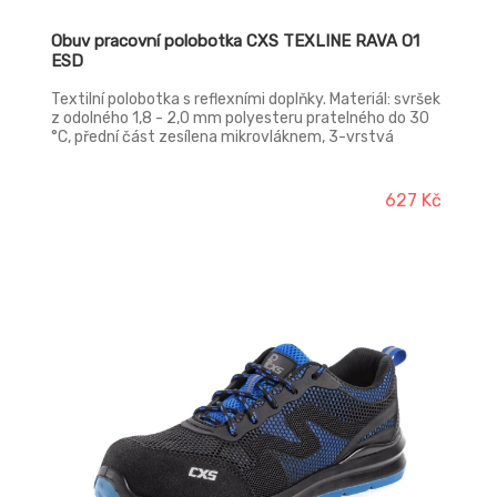
Obuv pracovní polobotka CXS TEXLINE RAVA O1
ESD
Textilní polobotka s reflexními doplňky. Materiál: svršek
z odolného 1,8 - 2,0 mm polyesteru pratelného do 30
°C, přední část zesílena mikrovláknem, 3-vrstvá
prodyšná textilní podšívka, PU-PU, podešev: PU-PU,
protiskluzová, olejivzdorná, antistatická.
627 Kč