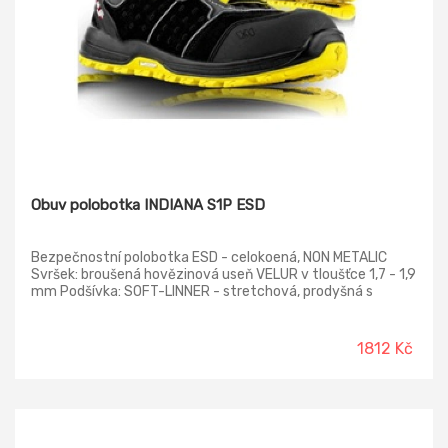
Obuv polobotka INDIANA S1P ESD
Bezpečnostní polobotka ESD - celokoená, NON METALIC
Svršek: broušená hovězinová useň VELUR v tloušťce 1,7 - 1,9
mm Podšívka: SOFT-LINNER - stretchová, prodyšná s
absorpční schopností Vkládací stélka: HI-POLY -
anatomicky tvarovaná s lehčené polyuretanové pěny
potažená textilií MESH, antistatická Podešev: MICHELIN-
1812 Kč
PU/RUBBER - olejivzdorná, antistatická, protiskluzová
Norma: ČSN EN ISO 20345:2012 | ČSN EN ISO 61340-5-
1:2017, ed.3 Provedení: S1P ESD SRC - s kompozitní tužinkou
a kevlarovou planžetou - antistatické vlastnosti ESD, NON
METALIC