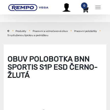
0
Menu
Produkty
Pracovní a volnočasová obuv
Pracovní polobotky
S vyztuženou špickou a podrážkou
OBUV POLOBOTKA BNN
SPORTIS S1P ESD ČERNO-
ŽLUTÁ