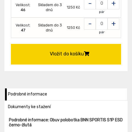
-
+
Velikost:
Skladem do 3
1250 Kč
46
dnů
pár
-
+
Velikost:
Skladem do 3
1250 Kč
47
dnů
pár
Vložit do košíku
Podrobné informace
Dokumenty ke stažení
Podrobné informace: Obuv polobotka BNN SPORTIS S1P ESD
černo-žlutá