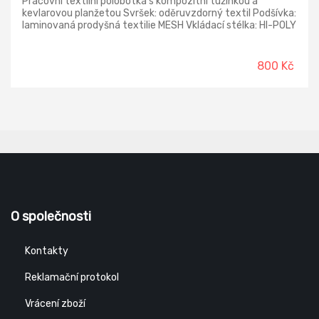
Pracovní textilní polobotka s kompozitní tužinkou a
kevlarovou planžetou Svršek: oděruvzdorný textil Podšívka:
laminovaná prodyšná textilie MESH Vkládací stélka: HI-POLY
- anatomicky tvarovaná, z lehčené polyuretanové pěny,
potažená textilií MESH, antistatická Podešev: EVA/RUBBER
- odolná proti palivovým olejům, antistatická, protiskluzná,
800 Kč
lepená konstrukce Norma: ČSN EN ISO 20345:2012
Provedení: S1P SRC - s kompozitní tužinkou a kevlarovou
planžetou
O společnosti
Kontakty
Reklamační protokol
Vrácení zboží