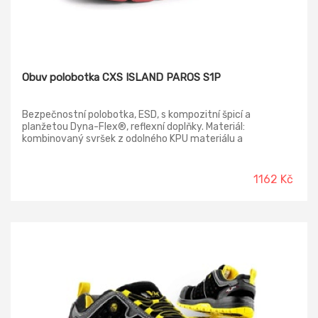
Obuv polobotka CXS ISLAND PAROS S1P
Bezpečnostní polobotka, ESD, s kompozitní špicí a
planžetou Dyna-Flex®, reflexní doplňky. Materiál:
kombinovaný svršek z odolného KPU materiálu a
prodyšného 1,5mm polyesteru, prodyšná textilní podšívka,
podešev: PU-PU, protiskluzová, olejivzdorná, antistatická,
odolná proti propichu.
1162 Kč