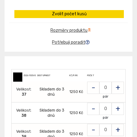
Zvolit počet kusů
Rozměry produktu
Potřebuji poradit
ZSZ61133V01
DOSTUPNOST
KČ/PÁR:
POČET
-
+
Velikost:
Skladem do 3
1250 Kč
37
dnů
pár
-
+
Velikost:
Skladem do 3
1250 Kč
38
dnů
pár
-
+
Velikost:
Skladem do 3
1250 Kč
39
dnů