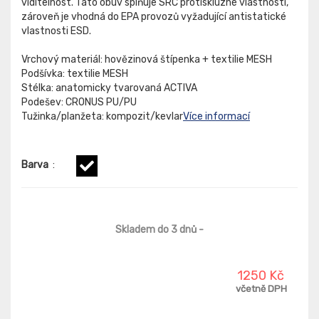
viditelnost. Tato obuv splňuje SRC protiskluzné vlastnosti,
zároveň je vhodná do EPA provozů vyžadující antistatické
vlastnosti ESD.
Vrchový materiál: hovězinová štípenka + textilie MESH
Podšívka: textilie MESH
Stélka: anatomicky tvarovaná ACTIVA
Podešev: CRONUS PU/PU
Tužinka/planžeta: kompozit/kevlar
Více informací
Barva
:
Skladem do 3 dnů
-
1250 Kč
včetně DPH