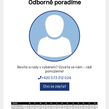
Odborně poradíme
Nevíte si rady s výběrem? Ozvěte se nám – rádi
pomůžeme!
+420 573 312 024
Chci se zeptat