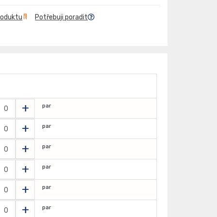
roduktu
Potřebuji poradit
+
par
+
par
+
par
+
par
+
par
+
par