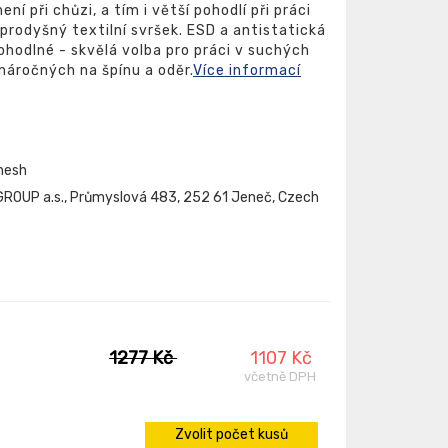
ní při chůzi, a tím i větší pohodlí při práci
prodyšný textilní svršek. ESD a antistatická
hodlné - skvělá volba pro práci v suchých
náročných na špínu a oděr.
Více informací
 mesh
ROUP a.s., Průmyslová 483, 252 61 Jeneč, Czech
1277 Kč
1107 Kč
včetně DPH
Zvolit počet kusů