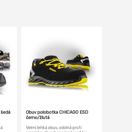
 šedá
Obuv polobotka CHICAGO ESD
černo/žlutá
vá
Velmi lehká obuv, odolná proti