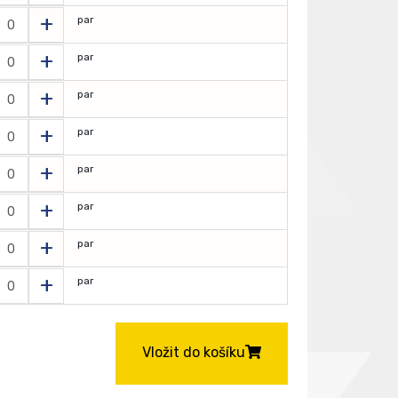
+
par
+
par
+
par
+
par
+
par
+
par
+
par
+
par
Vložit do košíku