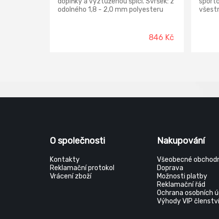
doplňky a vyztuženou špicí. Svršek: z
sport
odolného 1,8 - 2,0 mm polyesteru
všestr
pratelného do 30 °C, přední část
volném
zesílena mikrovláknem Podšívka: 3-
vhodná
vrstvá prodyšná textilní Podešev:
antist
846 Kč
PU-PU, protiskluzová, olejivzdorná,
hovězi
antistatická. Norma: EN ISO
sandwi
20345:2011 S1 SRC
sandw
Podeš
O společnosti
Nakupování
Kontakty
Všeobecné obchodn
Reklamační protokol
Doprava
Vrácení zboží
Možnosti platby
Reklamační řád
Ochrana osobních ú
Výhody VIP členstv