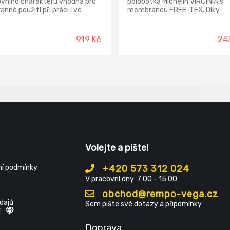
ovního charakteru vhodná pro
polobotka Michelin VIRGINIA s
anné použití při práci i ve
membránou FREE-TEX. Díky
 čase. V provedení O1. Obuv
zvoleným materiálům je obuv
 do EPA provozů vyžadující
na došlap a mechanicky velmi 
atické vlastnosti ESD. Svršek:
Svršek: hovězinová useň NUBU
919 Kč
24
nová štípenka + textilie
tloušťce 2,0 - 2,2 mm Podšívka
ch MESH Podšívka: textilie
termoizolační paropropustná
ich MESH Stélka: EVA + MESH
MEMBRÁNA FREE-TEX® Stélka
ev: ZEPHYRA PU/PU
vkládací, antistatická, anatom
tvarovaná HI-POLY z lehčené
polyuretanové pěny potažená te
MESH Podešev: olejivzdorná,
antistatická, protiskluzová MI
EVA/RUBBER. Norma: EN 2034
Volejte a pište!
í podmínky
+420 573 312 024
V pracovní dny: 7:00 - 15:00
obchod@rempo-vega.cz
dajů
Sem pište své dotazy a připomínky
í
Doprava