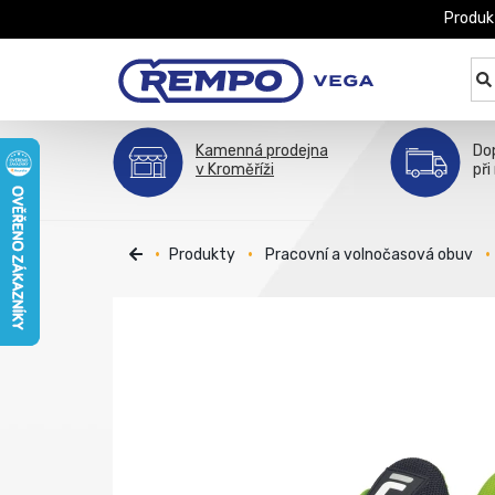
Produk
Kamenná prodejna
Do
v Kroměříži
při
Produkty
Pracovní a volnočasová obuv