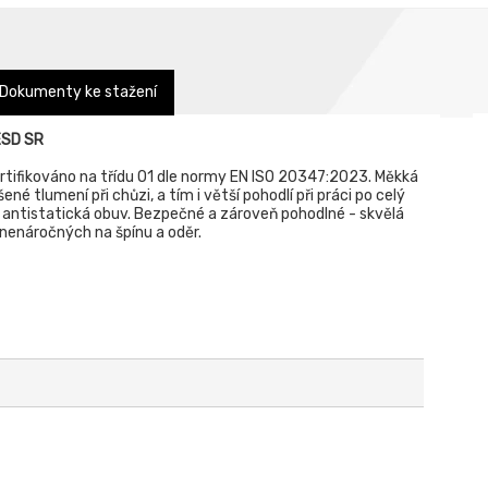
Dokumenty ke stažení
ESD SR
ertifikováno na třídu O1 dle normy EN ISO 20347:2023. Měkká
é tlumení při chůzi, a tím i větší pohodlí při práci po celý
a antistatická obuv. Bezpečné a zároveň pohodlné - skvělá
 nenáročných na špínu a oděr.