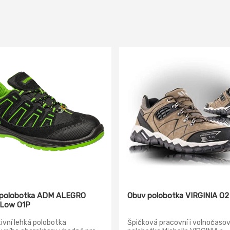
 polobotka ADM ALEGRO
Obuv polobotka VIRGINIA O2
nLow O1P
ivní lehká polobotka
Špičková pracovní i volnočaso