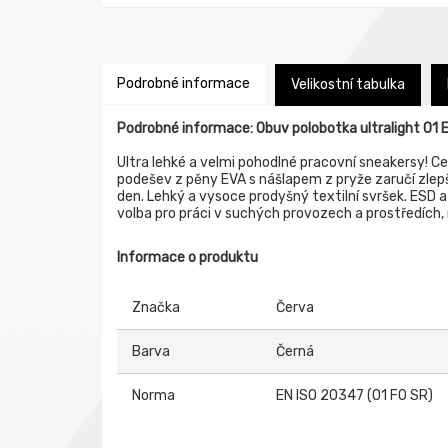
Podrobné informace
Velikostní tabulka
Podrobné informace: Obuv polobotka ultralight O1 
Ultra lehké a velmi pohodlné pracovní sneakersy! C
podešev z pěny EVA s nášlapem z pryže zaručí zlepšen
den. Lehký a vysoce prodyšný textilní svršek. ESD 
volba pro práci v suchých provozech a prostředích,
Informace o produktu
Značka
Červa
Barva
Černá
Norma
EN ISO 20347 (O1 FO SR)