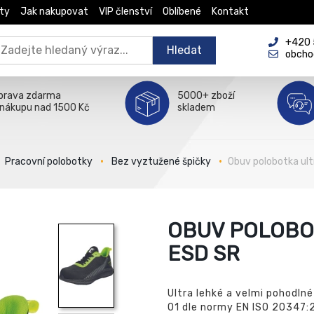
ty
Jak nakupovat
VIP členství
Oblíbené
Kontakt
+420 5
Hledat
obcho
prava zdarma
5000+ zboží
 nákupu nad 1500 Kč
skladem
Pracovní polobotky
Bez vyztužené špičky
Obuv polobotka ult
OBUV POLOBO
ESD SR
Ultra lehké a velmi pohodlné
O1 dle normy EN ISO 20347: