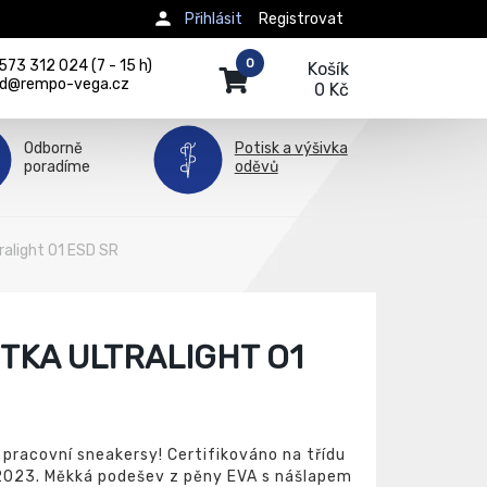
Přihlásit
Registrovat
0
73 312 024 (7 - 15 h)
Košík
d@rempo-vega.cz
0 Kč
Odborně
Potisk a výšivka
poradíme
oděvů
ralight O1 ESD SR
TKA ULTRALIGHT O1
 pracovní sneakersy! Certifikováno na třídu
2023. Měkká podešev z pěny EVA s nášlapem