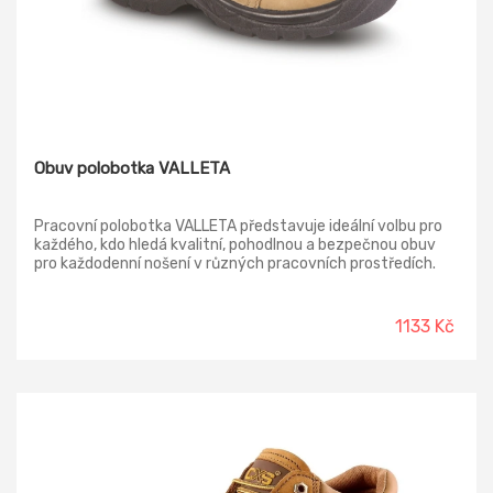
Obuv polobotka VALLETA
Pracovní polobotka VALLETA představuje ideální volbu pro
každého, kdo hledá kvalitní, pohodlnou a bezpečnou obuv
pro každodenní nošení v různých pracovních prostředích.
Svršek: lícová hovězinová useň, NUBUK v tloušťce 1,8 - 2,0
mm Podšívka: textilie CAMBRELLA s absorpční schopností
Vkládací stélka: anatomicky tvarovaná s latexovou
1133 Kč
podpatěnkou, potažená CAMBRELLOU, antistatická
Podešev: PU/PU - olejivzdorná, antistatická, protiskluzová,
dvousložkový nástřik Norma: ČSN EN ISO 20347:2012 (EN
ISO 20347:2011)