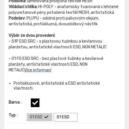
Podšívka:
laminovaná prodyšná textilie MESH
Vkládací stélka:
HI-POLY - anatomicky tvarovaná s lehčené
polyuretanové pěny potažená textilií MESH, antistatická
Podešev:
PU/PU - odolná proti palivovým olejům,
antistatická, protiskluzná, dvousložkový nástřik
Výběr ze dvou provedení:
- S1P ESD SRC - s plastovou tužinkou a kevlarovou
planžetou, antistatické vlastnosti ESD, NON METALIC
- O1 FO ESD SRC - bez plastové tužinky a kevlarové
planžety, antistatické vlastnosti ESD, NON
METALIC
Více informací
Protiskluzové, antistatické a ESD antistatické
vlastnosti.
Barva
:
Typ
:
O1 ESD
S1 ESD