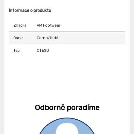
Informace o produktu
Značka
VM Footwear
Barva
Černo/žlutá
Typ
O1 ESD
Odborně poradíme