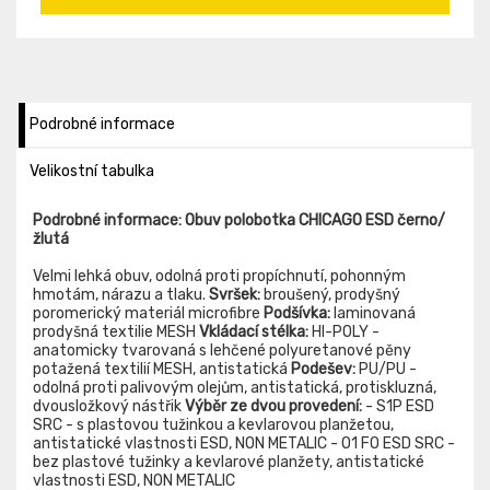
Podrobné informace
Velikostní tabulka
Podrobné informace: Obuv polobotka CHICAGO ESD černo/
žlutá
Velmi lehká obuv, odolná proti propíchnutí, pohonným
hmotám, nárazu a tlaku.
Svršek:
broušený, prodyšný
poromerický materiál microfibre
Podšívka:
laminovaná
prodyšná textilie MESH
Vkládací stélka:
HI-POLY -
anatomicky tvarovaná s lehčené polyuretanové pěny
potažená textilií MESH, antistatická
Podešev:
PU/PU -
odolná proti palivovým olejům, antistatická, protiskluzná,
dvousložkový nástřik
Výběr ze dvou provedení:
- S1P ESD
SRC - s plastovou tužinkou a kevlarovou planžetou,
antistatické vlastnosti ESD, NON METALIC - O1 FO ESD SRC -
bez plastové tužinky a kevlarové planžety, antistatické
vlastnosti ESD, NON METALIC