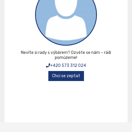
Nevíte si rady s výběrem? Ozvěte se nám – rádi
pomůžeme!
+420 573 312 024
Chci se zeptat