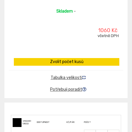
Skladem
-
1060 Kč
včetně DPH
Zvolit počet kusů
Tabulka velikosti
Potřebuji poradit
VM2285-
DOSTUPNOST
KČ/PÁR:
POČET
O1ESD