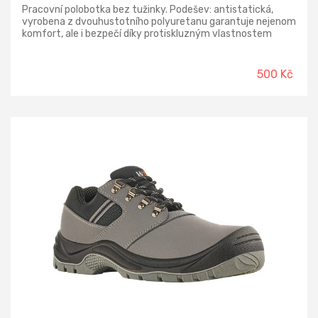
Pracovní polobotka bez tužinky. Podešev: antistatická,
vyrobena z dvouhustotního polyuretanu garantuje nejenom
komfort, ale i bezpečí díky protiskluzným vlastnostem
podrážky, která je navíc rezistentní olejům a oděru. Svršek:
je vyrobený z přírodní kůže Barton a vnitřní podšívka z
prodyšného materiálu Airnet Mesh.
500 Kč