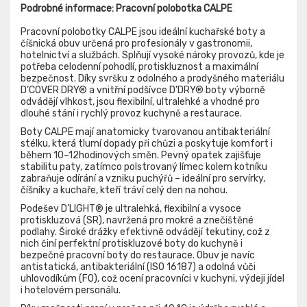
Podrobné informace: Pracovní polobotka CALPE
Pracovní polobotky CALPE jsou ideální kuchařské boty a
číšnická obuv určená pro profesionály v gastronomii,
hotelnictví a službách. Splňují vysoké nároky provozů, kde je
potřeba celodenní pohodlí, protiskluznost a maximální
bezpečnost. Díky svršku z odolného a prodyšného materiálu
D’COVER DRY® a vnitřní podšívce D’DRY® boty výborně
odvádějí vlhkost, jsou flexibilní, ultralehké a vhodné pro
dlouhé stání i rychlý provoz kuchyně a restaurace.
Boty CALPE mají anatomicky tvarovanou antibakteriální
stélku, která tlumí dopady při chůzi a poskytuje komfort i
během 10–12hodinových směn. Pevný opatek zajišťuje
stabilitu paty, zatímco polstrovaný límec kolem kotníku
zabraňuje odírání a vzniku puchýřů – ideální pro servírky,
číšníky a kuchaře, kteří tráví celý den na nohou.
Podešev D’LIGHT® je ultralehká, flexibilní a vysoce
protiskluzová (SR), navržená pro mokré a znečištěné
podlahy. Široké drážky efektivně odvádějí tekutiny, což z
nich činí perfektní protiskluzové boty do kuchyně i
bezpečné pracovní boty do restaurace. Obuv je navíc
antistatická, antibakteriální (ISO 16187) a odolná vůči
uhlovodíkům (FO), což ocení pracovníci v kuchyni, výdeji jídel
i hotelovém personálu.