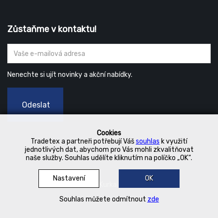
Zůstaňme v kontaktu!
Nenechte si ujít novinky a akční nabídky.
Odeslat
Cookies
Tradetex a partneři potřebují Váš
souhlas
k využití
jednotlivých dat, abychom pro Vás mohli zkvalitňovat
naše služby. Souhlas udělíte kliknutím na políčko „OK“.
Nastavení
OK
© 2019 Kurka Koncern
Souhlas můžete odmítnout
zde