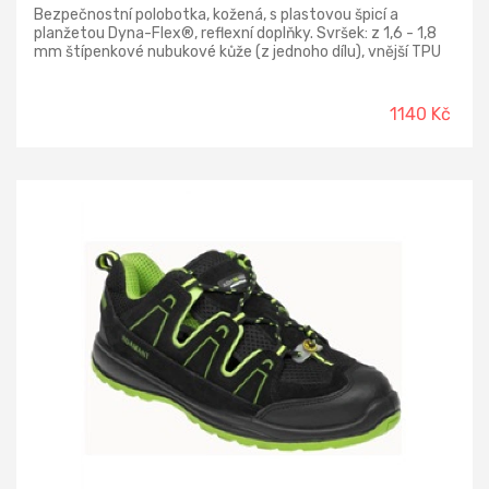
Bezpečnostní polobotka, kožená, s plastovou špicí a
planžetou Dyna-Flex®, reflexní doplňky. Svršek: z 1,6 - 1,8
mm štípenkové nubukové kůže (z jednoho dílu), vnější TPU
ochrana paty, bez kovových součástí Podšívka: z prodyšné
oděru odolné textilie Podešev: PU-PU olejivzdorná,
antistatická, protiskluzová, odolná proti propichu Norma: EN
1140 Kč
ISO 20345:2022 S3S FO SR