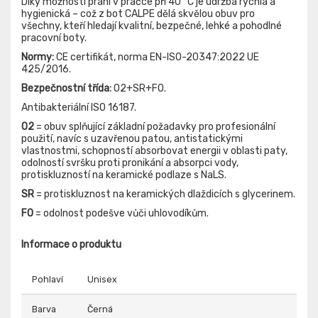
Díky možnosti praní v pračce při 40 °C je údržba rychlá a
hygienická – což z bot CALPE dělá skvělou obuv pro
všechny, kteří hledají kvalitní, bezpečné, lehké a pohodlné
pracovní boty.
Normy:
CE certifikát, norma EN-ISO-20347:2022 UE
425/2016.
Bezpečnostní třída:
O2+SR+FO.
Antibakteriální ISO 16187.
O2
= obuv splňující základní požadavky pro profesionální
použití, navíc s uzavřenou patou, antistatickými
vlastnostmi, schopností absorbovat energii v oblasti paty,
odolností svršku proti pronikání a absorpci vody,
protiskluzností na keramické podlaze s NaLS.
SR
= protiskluznost na keramických dlaždicích s glycerinem.
FO
= odolnost podešve vůči uhlovodíkům.
Informace o produktu
Pohlaví
Unisex
Barva
Černá