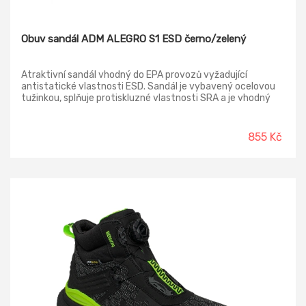
Obuv sandál ADM ALEGRO S1 ESD černo/zelený
Atraktivní sandál vhodný do EPA provozů vyžadující
antistatické vlastnosti ESD. Sandál je vybavený ocelovou
tužinkou, splňuje protiskluzné vlastnosti SRA a je vhodný
pro všestranné použití při práci i ve volném čase. Svršek:
hovězinová štípenka + textilie sandwich MESH Podšívka:
textilie sandwich MESH Stélka: EVA + MESH Podešev:
855 Kč
ZEPHYRA PU/PU Tužinka/planžeta: ocel/-