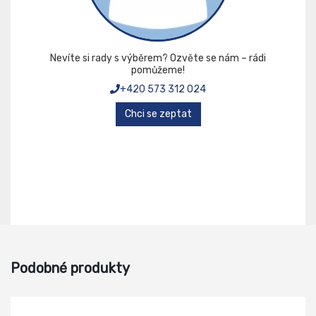
Nevíte si rady s výběrem? Ozvěte se nám – rádi
pomůžeme!
+420 573 312 024
Chci se zeptat
Podobné produkty