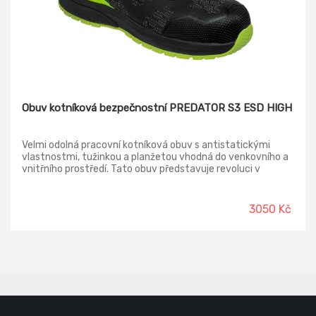
Obuv kotníková bezpečnostní PREDATOR S3 ESD HIGH
Velmi odolná pracovní kotníková obuv s antistatickými
vlastnostmi, tužinkou a planžetou vhodná do venkovního a
vnitřního prostředí. Tato obuv představuje revoluci v
pracovní obuvi, neboť v sobě skloubila spoustu užitečných
vlastností v jednom. Vyznačuje se vysokou odolností vůči
mechanickému poškození, vůči vodě, kontaktnímu teplu,
3050 Kč
uzavírání obuvi je snadné a rychlé, obuv má spoustu
bezpečnostních prvků, anatomicky tvarovaná stélka má
zdravotní přínosy na stav chodidla. • Ochrana špice obuvi
vůči okopu, tj. mechanickému poškození svršku zajišťuje
TPU povrstvení • Rychlé a snadné uzavírání obuvi pomocí
ATOP systému. Obujete se, pootočíte speciálním
utahovacím kolečkem a jdete. • TPU zpevnění v oblasti
paty. • Širší prodloužená podešev v oblasti paty zajišťuje
dobrou stabilitu. • Podešev je odolná vůči kontaktním teplu