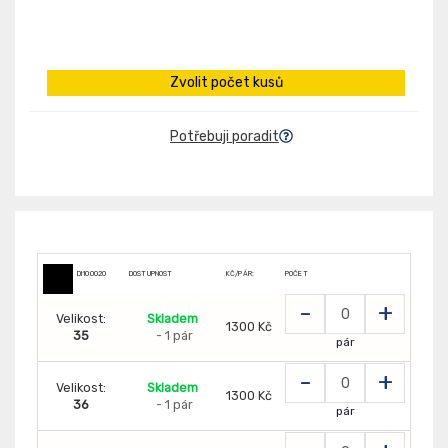
Zvolit počet kusů
Potřebuji poradit
DI100020
DOSTUPNOST
KČ/PÁR:
POČET
-
+
Velikost:
Skladem
1300 Kč
35
- 1 pár
pár
-
+
Velikost:
Skladem
1300 Kč
36
- 1 pár
pár