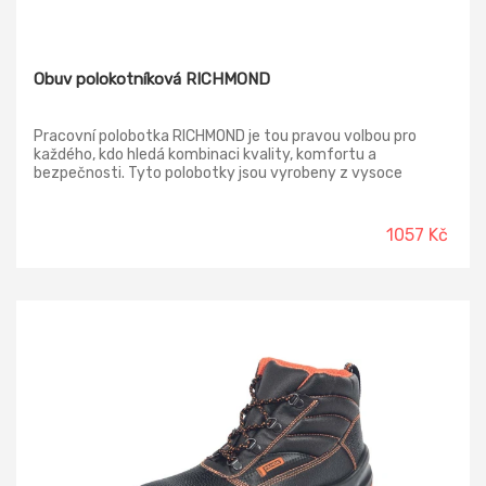
Obuv polokotníková RICHMOND
Pracovní polobotka RICHMOND je tou pravou volbou pro
každého, kdo hledá kombinaci kvality, komfortu a
bezpečnosti. Tyto polobotky jsou vyrobeny z vysoce
kvalitní broušené hovězinové useň VELUR v tloušťce 1,7 – 1,9
mm, což zaručuje jejich dlouhou životnost a odolnost proti
opotřebení. Svršek: broušená hovězinová useň VELUR v
1057 Kč
tloušťce 1,7 - 1,9 mm Podšívka: laminovaná prodyšná
textilie MESH Vkládací stélka: HI-POLY - polstrovaná,
anatomicky tvarovaná z lehčené polyuretanové pěny
potažená textilií MESH, antistatická Podešev: PU/PU -
-22%
olejivzdorná, antistatická, protiskluzová, dvousložkový
nástřik Norma: ČSN EN ISO 20347:2012 (EN ISO 20347:2011)
O1 FO SRC - bez ocelové tužinky.