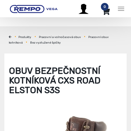
0
Men
Produkty
Pracovní a volnočasová obuv
Pracovní obuv
kotníková
Bez vyztužené špičky
OBUV BEZPEČNOSTNÍ
KOTNÍKOVÁ CXS ROAD
ELSTON S3S