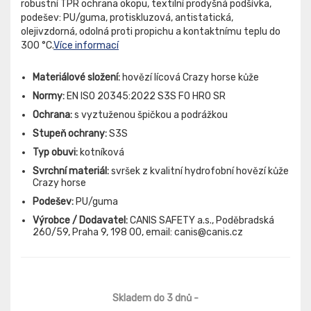
robustní TPR ochrana okopu, textilní prodyšná podšívka,
podešev: PU/guma, protiskluzová, antistatická,
olejivzdorná, odolná proti propichu a kontaktnímu teplu do
300 °C.
Více informací
Materiálové složení:
hovězí lícová Crazy horse kůže
Normy:
EN ISO 20345:2022 S3S FO HRO SR
Ochrana:
s vyztuženou špičkou a podrážkou
Stupeň ochrany:
S3S
Typ obuvi:
kotníková
Svrchní materiál:
svršek z kvalitní hydrofobní hovězí kůže
Crazy horse
Podešev:
PU/guma
Výrobce / Dodavatel:
CANIS SAFETY a.s., Poděbradská
260/59, Praha 9, 198 00, email: canis@canis.cz
Skladem do 3 dnů
-