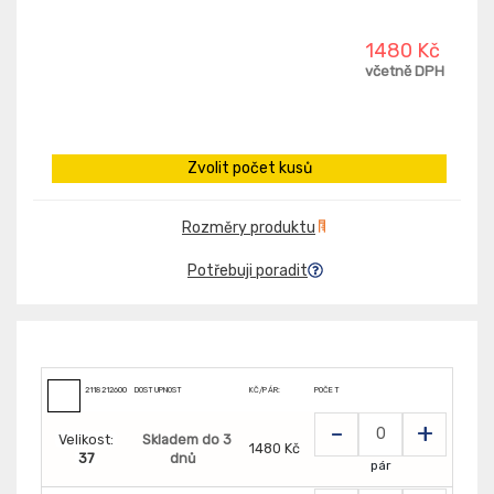
1480 Kč
včetně DPH
Zvolit počet kusů
Rozměry produktu
Potřebuji poradit
2118212600
DOSTUPNOST
KČ/PÁR:
POČET
-
+
Velikost:
Skladem do 3
1480 Kč
37
dnů
pár