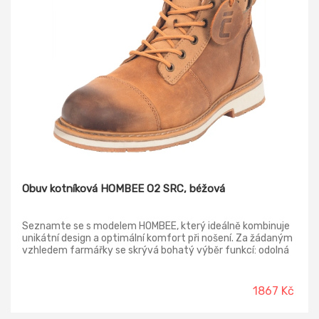
Obuv kotníková HOMBEE O2 SRC, béžová
Seznamte se s modelem HOMBEE, který ideálně kombinuje
unikátní design a optimální komfort při nošení. Za žádaným
vzhledem farmářky se skrývá bohatý výběr funkcí: odolná
olejům a zároveň extrémně lehká podrážka, kožený svršek s
moderní vintage úpravou a zip po vnitřní straně pro ještě
snadnější nazouvaní a vyzouvaní. Polstrovaná zadní část a
1867 Kč
jazyk přináší nejenom praktickou ochranu nohou, ale
společně s komfortní vnitřní stélkou také příjemný pocit při