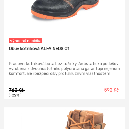
Výhodná nabídka
Obuv kotníková ALFA NEOS O1
Pracovní kotníková bota bez tužinky. Antistatická podešev
vyrobena z dvouhustotního polyuretanu garantuje nejenom
komfort, ale i bezpečí díky protiskluzným vlastnostem
podrážky, která je navíc rezistentní olejům a oděru. Svršek
obuvi je vyrobený z přírodní kůže Barton a vnitřní podšívka z
prodyšného materiálu Airnet Mesh. Tento model patří do
592 Kč
760 Kč
kolekce Basic Neos. Svršek: štípaná kůže Podešev:
(-22% )
dvouhustotní polyuretan Podšívka: polyester mesh Norma:
EN ISO 20347 (O1 SRC)