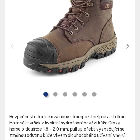
Bezpečnostní kotníková obuv s kompozitní špicí a stélkou.
Materiál: svršek z kvalitní hydrofobní hovězí kůže Crazy
horse o tloušťce 1,8 - 2,0 mm, pull up efekt vyznačující se
změnou odstínu kůže vlivem dlouhodobého užívání, vnější