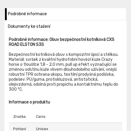
Podrobné informace
Dokumenty ke stažení
Podrobné informace: Obuv bezpečnostní kotníková CXS
ROAD ELSTON S3S
Bezpečnostní kotníková obuv s kompozitní špicí a stélkou.
Materiál: svršek z kvalitní hydrofobní hovězí kůže Crazy
horse o tloušťce 1,8 - 2,0 mm, pull up efekt vyznačující se
změnou odstínu kůže vlivem dlouhodobého užívání, vnější
robustní TPR ochrana okopu, textilní prodyšná podšívka,
podešev: PU/guma, protiskluzová, antistatická,
olejivzdorná, odolná proti propichu a kontaktnímu teplu do
300 °C.
Informace o produktu
Značka
Canis
Pohlaví
Unisex