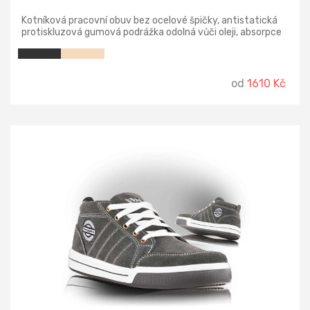
Kotníková pracovní obuv bez ocelové špičky, antistatická
protiskluzová gumová podrážka odolná vůči oleji, absorpce
energie v patě, vodotěsný prodyšný svršek z nubukové
kůže. Svršek: broušená kůže Podešev: guma Podšívka:
polyester mesh Norma: EN ISO 20347 (O1 FO SRC)
od
1610 Kč