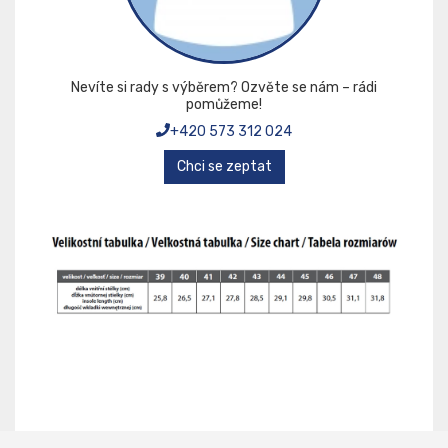
Nevíte si rady s výběrem? Ozvěte se nám – rádi
pomůžeme!
+420 573 312 024
Chci se zeptat