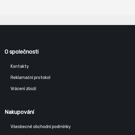
nošeni. Svršek: broušená kůže Podešev: EVA/guma
Podšívka: polyester Norma: EN ISO 20347 (O2 FO SRC)
O společnosti
Kontakty
Reklamační protokol
Vrácení zboží
Nakupování
Všeobecné obchodní podmínky