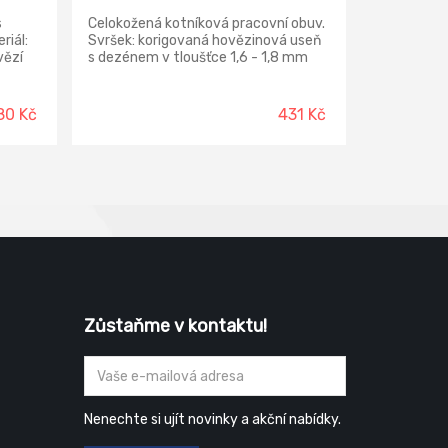
s
Celokožená kotníková pracovní obuv.
riál:
Svršek: korigovaná hovězinová useň
vězí
s dezénem v tloušťce 1,6 - 1,8 mm
 - 2,0
Podšívka: lehčená polyuretanová
se
pěna potažená textilií MESH,
antistatická Vkládací stélka: HI-POLY
80 Kč
431 Kč
bustní
– anatomicky tvarovaná z lehčené
rodyšná
polyuretanové pěny, potažená
textilií MESH, antistatická Podešev:
PU/PU – odolná proti palivovým
chu a
olejům, odolná proti uklouznutí,
dvousložkový nástřik, antistatická
Norma: ČSN EN ISO 20347:2023
Provedení: O2 FO SR – bez ocelové
tužinky a planžety, hydrofobní
Zůstaňme v kontaktu!
Nenechte si ujít novinky a akční nabídky.