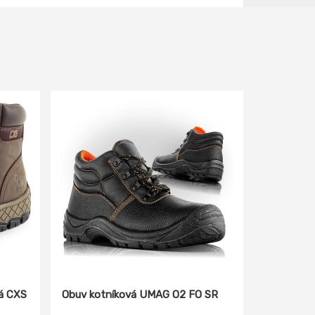
á CXS
Obuv kotníková UMAG O2 FO SR