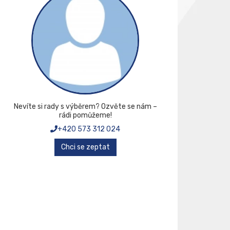
Nevíte si rady s výběrem? Ozvěte se nám –
rádi pomůžeme!
+420 573 312 024
Chci se zeptat