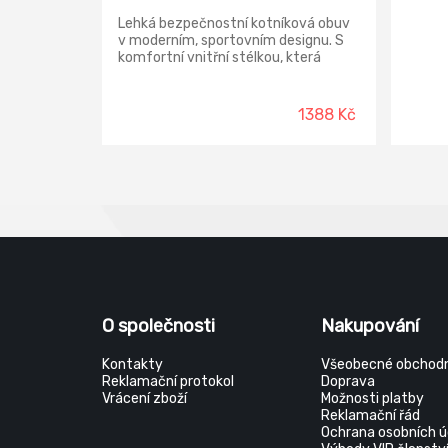
Lehká bezpečnostní kotníková obuv
v moderním, sportovním designu. S
komfortní vnitřní stélkou, která
garantuje pohodlí během chůze.
Materiál tužinky:/b> skleněné vlákno
Materiál stélky proti propichu:/b>
1388 Kč
kompozit Svršek:/b> pletený textil
Podešev:/b> dvouhustotní
polyuretan Podšívka:/b> polyester
mesh Norma:/b> EN ISO 20345 (S1 P
SRC); EN 61340-5-1
O společnosti
Nakupování
Kontakty
Všeobecné obchodn
Reklamační protokol
Doprava
Vrácení zboží
Možnosti platby
Reklamační řád
Ochrana osobních ú