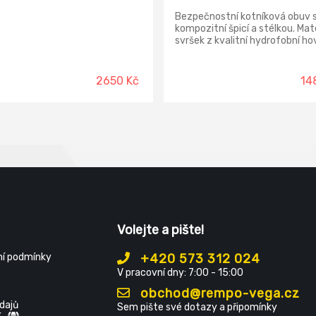
Bezpečnostní kotníková obuv 
kompozitní špicí a stélkou. Mate
svršek z kvalitní hydrofobní ho
kůže Crazy horse o tloušťce 1,8
mm, pull up efekt vyznačující 
změnou odstínu kůže vlivem
2650 Kč
14
dlouhodobého užívání, vnější ro
TPR ochrana okopu, textilní p
podšívka, podešev: PU/guma,
protiskluzová, antistatická,
olejivzdorná, odolná proti propi
kontaktnímu teplu do 300 °C.
Volejte a pište!
í podmínky
+420 573 312 024
V pracovní dny: 7:00 - 15:00
obchod@rempo-vega.cz
dajů
Sem pište své dotazy a připomínky