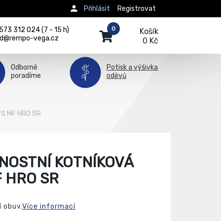
Přihlásit
Registrovat
0
73 312 024 (7 - 15 h)
Košík
d@rempo-vega.cz
0 Kč
Odborně
Potisk a výšivka
poradíme
oděvů
7S MF HRO SR
NOSTNÍ KOTNÍKOVÁ
F HRO SR
 obuv.
Více informací