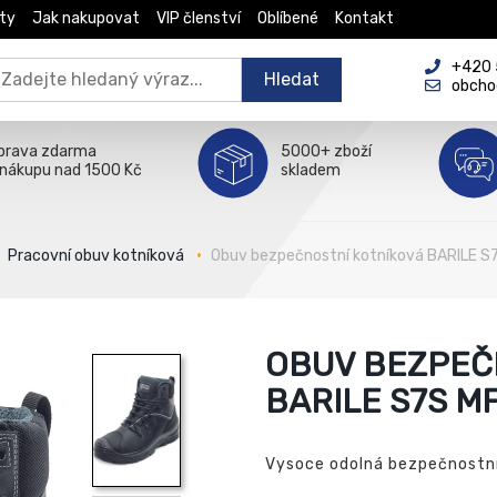
ty
Jak nakupovat
VIP členství
Oblíbené
Kontakt
+420 5
Hledat
obcho
prava zdarma
5000+ zboží
 nákupu nad 1500 Kč
skladem
Pracovní obuv kotníková
Obuv bezpečnostní kotníková BARILE S
OBUV BEZPEČ
BARILE S7S M
Vysoce odolná bezpečnostní