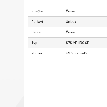
Značka
Červa
Pohlaví
Unisex
Barva
Černá
Typ
S7S MF HRO SR
Norma
EN ISO 20345