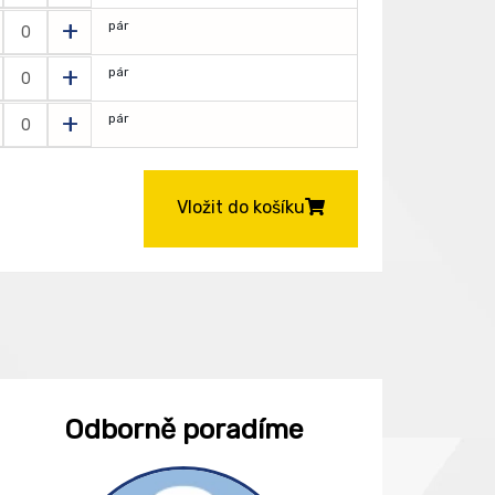
+
pár
+
pár
+
pár
Vložit do košíku
Odborně poradíme