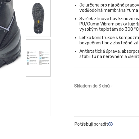
Je určena pro náročné pracovn
voděodolná membrána Yuma sp
Svršek z lícové hovězinové us
PU/Guma Vibram poskytuje špi
vysokým teplotám do 300 °C
Lehká konstrukce s kompozitní
bezpečnost bez zbytečné zát
Antistatická úprava, absorpce
stabilitu na nerovném a člen
Skladem do 3 dnů
-
Potřebuji poradit