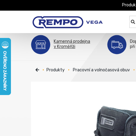
Produk
Kamenná prodejna
Do
v Kroměříži
při
Produkty
Pracovní a volnočasová obuv