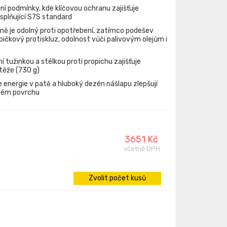
í podmínky, kde klíčovou ochranu zajišťuje
lňující S7S standard
ně je odolný proti opotřebení, zatímco podešev
čkový protiskluz, odolnost vůči palivovým olejům i
 tužinkou a stélkou proti propichu zajišťuje
ěže (730 g)
 energie v patě a hluboký dezén nášlapu zlepšují
itém povrchu
3651 Kč
včetně DPH
Zvolit počet kusů