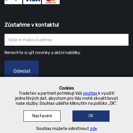
Zůstaňme v kontaktu!
Nenechte si ujít novinky a akční nabídky.
Odeslat
Cookies
Tradetex a partneři potřebují Váš
souhlas
k využití
jednotlivých dat, abychom pro Vás mohli zkvalitňovat
naše služby. Souhlas udělíte kliknutím na políčko „OK“.
Nastavení
OK
© 2019 Kurka Koncern
Souhlas můžete odmítnout
zde