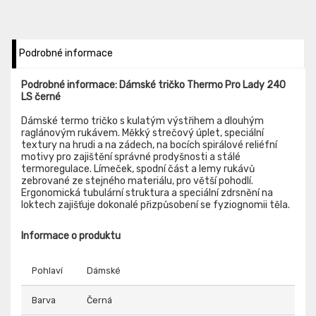
Podrobné informace
Podrobné informace: Dámské tričko Thermo Pro Lady 240
LS černé
Dámské termo tričko s kulatým výstřihem a dlouhým
raglánovým rukávem. Měkký strečový úplet, speciální
textury na hrudi a na zádech, na bocích spirálové reliéfní
motivy pro zajištění správné prodyšnosti a stálé
termoregulace. Límeček, spodní část a lemy rukávů
zebrované ze stejného materiálu, pro větší pohodlí.
Ergonomická tubulární struktura a speciální zdrsnění na
loktech zajišťuje dokonalé přizpůsobení se fyziognomii těla.
Informace o produktu
Pohlaví
Dámské
Barva
Černá