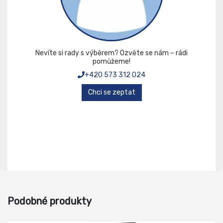
Nevíte si rady s výběrem? Ozvěte se nám – rádi
pomůžeme!
+420 573 312 024
Chci se zeptat
Podobné produkty