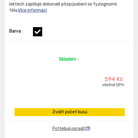
loktech zajišťuje dokonalé přizpůsobení se fyziognomii
těla.
Více informací
Barva
:
Skladem
-
594 Kč
včetně DPH
Zvolit počet kusů
Potřebuji poradit