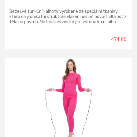
Bezešvé funkční kalhoty vyrobené ze speciální tkaniny,
která díky unikátní struktuře vláken účinně odvádí vlhkost z
těla na povrch. Materiál vyvinutý pro výrobu luxusního
funkčního prádla je oblíbený zejména pro svou prodyšnost,
lehkost a elasticitu. Rychleschnoucí látka se vyznačuje
jemností, nedráždí pokožku, je velmi příjemná na nošení a
474 Kč
vhodná pro vyšší zátěž. Přiléhavý střih podporuje komfort
při nošení.