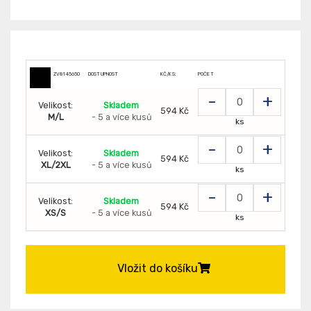
ZV8145650
DOSTUPNOST
KČ/KS:
POČET
-
+
Velikost:
Skladem
594 Kč
M/L
- 5 a více kusů
ks
-
+
Velikost:
Skladem
594 Kč
XL/2XL
- 5 a více kusů
ks
-
+
Velikost:
Skladem
594 Kč
XS/S
- 5 a více kusů
ks
Vložit do košíku