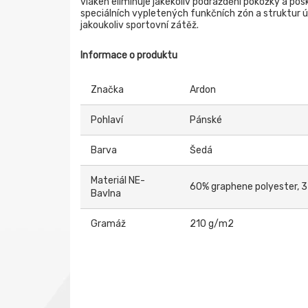
vláken eliminuje jakékoliv podráždění pokožky a pos
speciálních vypletených funkčních zón a struktur ú
jakoukoliv sportovní zátěž.
Informace o produktu
Značka
Ardon
Pohlaví
Pánské
Barva
Šedá
Materiál NE-
60% graphene polyester, 3
Bavlna
Gramáž
210 g/m2