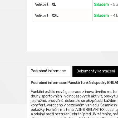
Velikost:
XL
Skladem
- 5 
Velikost:
XXL
Skladem
- 4 
Podrobné informace
Dokumenty ke stažení
Podrobné informace: Pánské funkční spodky BRIL
Funkční prádlo nové generace z inovativního materi
druhy sportovních i volnočasových aktivit, poskytu
je pružné, prodyšné, dokonale se přizpůsobí každé
komfort, vyrobeno v bezešvém vzhledu. Seamless t
pokožky. Funkční materiál ADN®BRILANTEX dosahuje
a odolný proti roztržení, chrání před UV zářením, m