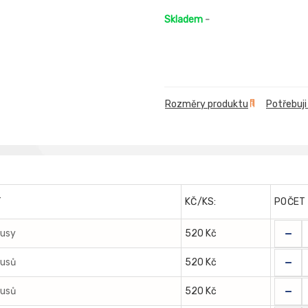
Skladem
-
Rozměry produktu
Potřebuji
T
KČ/KS:
POČET
-
kusy
520 Kč
-
kusů
520 Kč
-
kusů
520 Kč