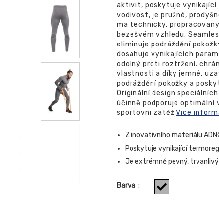
aktivit, poskytuje vynikají
vodivost, je pružné, prodyš
má technický, propracovaný
bezešvém vzhledu. Seamless
eliminuje podráždění pokož
dosahuje vynikajících param
odolný proti roztržení, chrá
vlastnosti a díky jemné, uza
podráždění pokožky a posky
Originální design speciálníc
účinně podporuje optimální v
sportovní zátěž.
Více inform
Z inovativního materiálu ADN®
Poskytuje vynikající termoreg
Je extrémně pevný, trvanlivý 
Barva
: