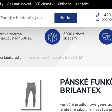
ty
Jak nakupovat
VIP členství
Oblíbené
Kontakt
+420 5
Hledat
obcho
prava zdarma
5000+ zboží
 nákupu nad 1500 Kč
skladem
unkční prádlo
Pánské funkční spodky BRILANTEX
PÁNSKÉ FUNK
BRILANTEX
Funkční prádlo nové genera
je ideální jako první vrstva