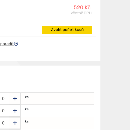
520 Kč
včetně DPH
Zvolit počet kusů
 poradit
+
ks
+
ks
+
ks