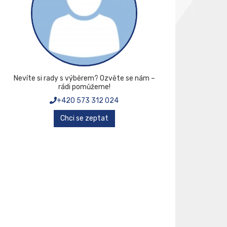
Nevíte si rady s výběrem? Ozvěte se nám –
rádi pomůžeme!
+420 573 312 024
Chci se zeptat