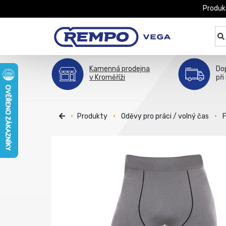
Produk
Kamenná prodejna
Do
v Kroměříži
při
Produkty
Oděvy pro práci / volný čas
F