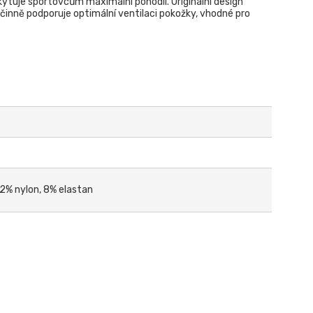
kytuje sportovcům maximální pohodlí. Originální design
činně podporuje optimální ventilaci pokožky, vhodné pro
2% nylon, 8% elastan