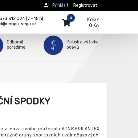
Přihlásit
Registrovat
0
73 312 024 (7 - 15 h)
Košík
d@rempo-vega.cz
0 Kč
Odborně
Potisk a výšivka
poradíme
oděvů
ČNÍ SPODKY
ce z inovativního materiálu ADN®BRILANTEX
 pro různé druhy sportovních i volnočasových