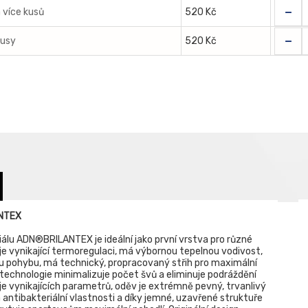
-
a více kusů
520 Kč
-
kusy
520 Kč
ANTEX
álu ADN®BRILANTEX je ideální jako první vrstva pro různé
je vynikající termoregulaci, má výbornou tepelnou vodivost,
mu pohybu, má technický, propracovaný střih pro maximální
echnologie minimalizuje počet švů a eliminuje podráždění
 vynikajících parametrů, oděv je extrémně pevný, trvanlivý
á antibakteriální vlastnosti a díky jemné, uzavřené struktuře