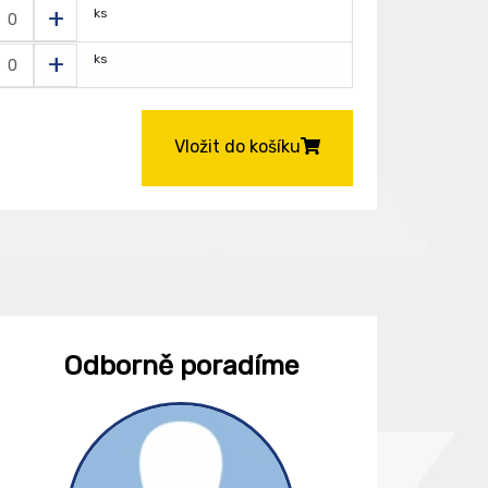
+
ks
+
ks
Vložit do košíku
Odborně poradíme