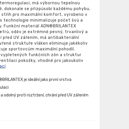
cí termoregulaci, má výbornou tepelnou
né, dokonale se přizpůsobí každému pohybu,
 střih pro maximální komfort, vyrobeno v
 technologie minimalizuje počet švů a
ky. Funkční materiál ADN®BRILANTEX
etrů, oděv je extrémně pevný, trvanlivý a
ní před UV zářením, má antibakteriální
vřené struktuře vláken eliminuje jakékoliv
tuje sportovcům maximální pohodlí.
h vypletených funkčních zón a struktur
entilaci pokožky, vhodné pro jakoukoliv
ací
BRILANTEX je ideální jako první vrstva
ulaci
a odolný proti roztržení, chrání před UV zářením