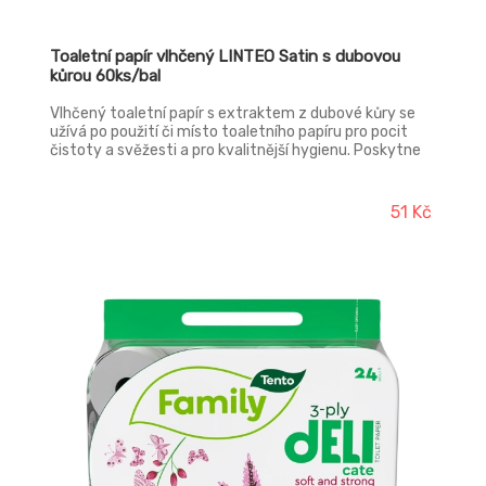
Toaletní papír vlhčený LINTEO Satin s dubovou
kůrou 60ks/bal
Vlhčený toaletní papír s extraktem z dubové kůry se
užívá po použití či místo toaletního papíru pro pocit
čistoty a svěžesti a pro kvalitnější hygienu. Poskytne
vám pocit čistoty a svěžesti jak doma, tak i na
cestách.
51 Kč