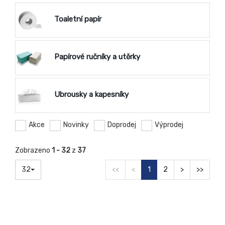
Toaletní papír
Papírové ručníky a utěrky
Ubrousky a kapesníky
Akce
Novinky
Doprodej
Výprodej
Zobrazeno
1 - 32
z
37
32
<<
<
1
2
>
>>