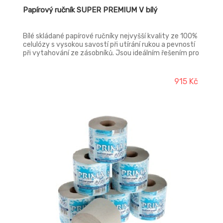
Papírový ručník SUPER PREMIUM V bílý
Bílé skládané papírové ručníky nejvyšší kvality ze 100%
celulózy s vysokou savostí při utírání rukou a pevností
při vytahování ze zásobníků. Jsou ideálním řešením pro
snadnou a zároveň spolehlivou hygienu rukou. Zvyšují
úroveň a kvalitu hygieny utírání vašich rukou a lze je
použít i při manipulaci s potravinami. Jedná se o
915 Kč
jednorázové ručníky, které jsou dvouvrstvé a skládané
do V.