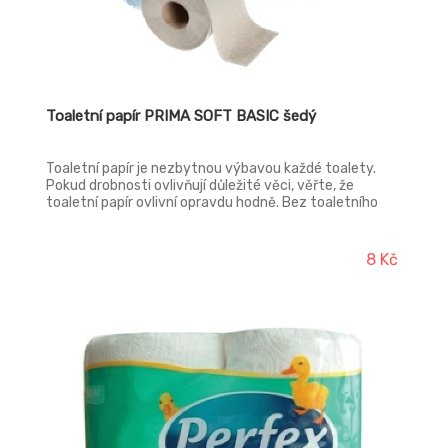
Toaletní papír PRIMA SOFT BASIC šedý
Toaletní papír je nezbytnou výbavou každé toalety.
Pokud drobnosti ovlivňují důležité věci, věřte, že
toaletní papír ovlivní opravdu hodně. Bez toaletního
papíru na toaletě ztratíte i pracně budovaný dojem z
luxusního interiéru.
8 Kč