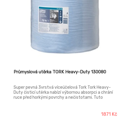
Průmyslová utěrka TORK Heavy-Duty 130080
Super pevná 3vrstvá víceúčelová Tork Tork Heavy-
Duty čisticí utěrka nabízí výbornou absorpci a chrání
ruce před horkými povrchy a nečistotami. Tuto
papírovou utěrku lze používat buď v Tork stojanech na
podlahu či nástěnných zásobnících, které jsou
vymyšleny tak, aby zaručovaly bezpečnost, účinnost a
1871 Kč
spolehlivost, nebo v Tork Maxi zásobníku na role se
středovým odvíjením, který je navržen pro hladší
dávkování jednou rukou. Vysoká pevnost i za mokra a