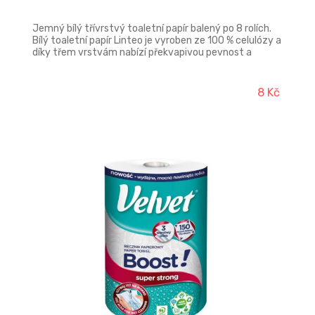
Jemný bílý třívrstvý toaletní papír balený po 8 rolích.
Bílý toaletní papír Linteo je vyroben ze 100 % celulózy a
díky třem vrstvám nabízí překvapivou pevnost a
měkkost. Návin jedné role je 15 metrů. Prodej pouze po
celém balení - 8ks
8 Kč