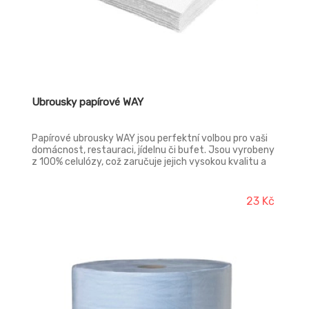
Ubrousky papírové WAY
Papírové ubrousky WAY jsou perfektní volbou pro vaši
domácnost, restauraci, jídelnu či bufet. Jsou vyrobeny
z 100% celulózy, což zaručuje jejich vysokou kvalitu a
absorbci. Velikost 33x33cm je ideální pro všechny
účely - od stolování po rychlé úklidy. Ubrousky jsou
jednovrstvé, tudíž nejsou lepivé a zároveň jsou
23 Kč
ekonomické. Každý balení obsahuje 140g ubrousků, což
je dostatečná zásoba na delší dobu.