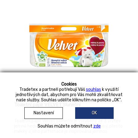
Cookies
Tradetex a partneři potřebují Váš
souhlas
k využití
jednotlivých dat, abychom pro Vás mohli zkvalitňovat
naše služby. Souhlas udělíte kliknutím na políčko „OK“.
Toaletní papír VELVET Sluneční
Nastavení
OK
Toaletní papír Velvet Sluneční je vyrobený ze 3 vrstev
jemně hedvábného papíru, je neobyčejně pevný, přesto
Souhlas můžete odmítnout
zde
měkký a jeho parfemace je inspirována jemnou
květinovou vůní. Ražba a květinový potisk dotvoří