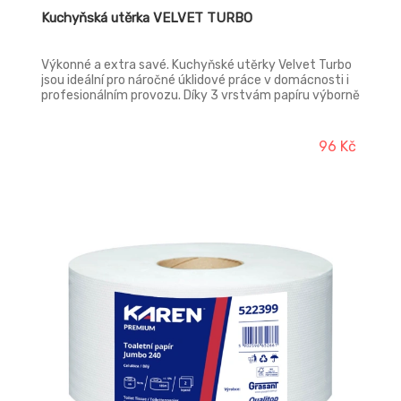
Kuchyňská utěrka VELVET TURBO
Výkonné a extra savé. Kuchyňské utěrky Velvet Turbo
jsou ideální pro náročné úklidové práce v domácnosti i
profesionálním provozu. Díky 3 vrstvám papíru výborně
sají tekutiny, jsou pevné i při navlhnutí a vydrží více než
běžné utěrky.
96 Kč