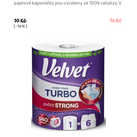
papírové kapesníčky jsou vyrobeny ze 100% celulózy. V
krabičce, která má moderní zdobení je 100 ks.
16 Kč
19 Kč
(-16% )