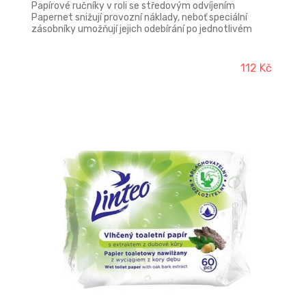
Papírové ručníky v roli se středovým odvíjením
Papernet snižují provozní náklady, neboť speciální
zásobníky umožňují jejich odebírání po jednotlivém
útržcích, což zabraňuje plýtvání. Díky svým
vlastnostem jsou ideální pro zajištění čistoty a hygieny
ve všech profesionálních prostředích.
112 Kč