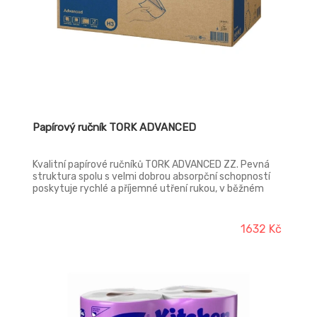
Papírový ručník TORK ADVANCED
Kvalitní papírové ručníků TORK ADVANCED ZZ. Pevná
struktura spolu s velmi dobrou absorpční schopností
poskytuje rychlé a příjemné utření rukou, v běžném
používání kvalita zabezpečuje ekonomiku provozu.
1632 Kč
1943%