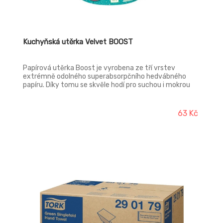
Kuchyňská utěrka Velvet BOOST
Papírová utěrka Boost je vyrobena ze tří vrstev
extrémně odolného superabsorpčního hedvábného
papíru. Díky tomu se skvěle hodí pro suchou i mokrou
práci. Díky maximální velikosti listů je utěrka velmi
účinná a déle vydrží. Díky vhodné velikosti role se
produkt vejde do každé, i malé kuchyně. Boost je
63 Kč
vytvářen s ohledem na životní prostředí. Je vyroben ze
100% celulózy, pocházející ze zcela obnovitelných
zdrojů, krytý mezinárodními certifikáty pro odpovědné
a udržitelné lesní hospodářství.