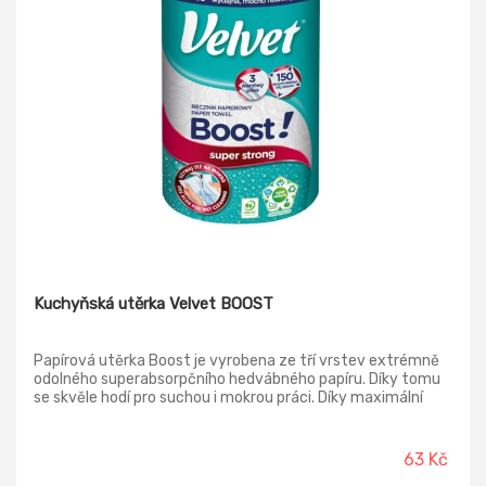
Kuchyňská utěrka Velvet BOOST
Papírová utěrka Boost je vyrobena ze tří vrstev extrémně
odolného superabsorpčního hedvábného papíru. Díky tomu
se skvěle hodí pro suchou i mokrou práci. Díky maximální
velikosti listů je utěrka velmi účinná a déle vydrží. Díky
vhodné velikosti role se produkt vejde do každé, i malé
kuchyně. Boost je vytvářen s ohledem na životní prostředí.
63 Kč
Je vyroben ze 100% celulózy, pocházející ze zcela