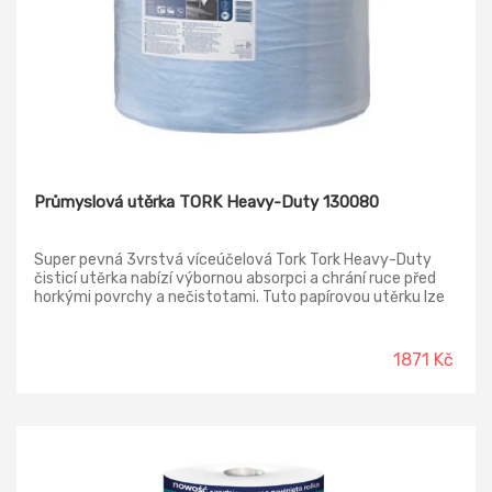
Průmyslová utěrka TORK Heavy-Duty 130080
Super pevná 3vrstvá víceúčelová Tork Tork Heavy-Duty
čisticí utěrka nabízí výbornou absorpci a chrání ruce před
horkými povrchy a nečistotami. Tuto papírovou utěrku lze
používat buď v Tork stojanech na podlahu či nástěnných
zásobnících, které jsou vymyšleny tak, aby zaručovaly
bezpečnost, účinnost a spolehlivost, nebo v Tork Maxi
1871 Kč
zásobníku na role se středovým odvíjením, který je navržen
pro hladší dávkování jednou rukou. Vysoká pevnost i za
mokra a úžasné absorpční schopnosti. Znamenitě
odstraňuje olej.