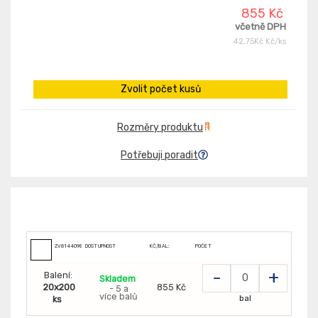
855 Kč
včetně DPH
42,75Kč Kč/ks
Zvolit počet kusů
Rozměry produktu
Potřebuji poradit
ZV8144098
DOSTUPNOST
KČ/BAL:
POČET
-
+
Balení:
Skladem
20x200
855 Kč
- 5 a
více balů
bal
ks