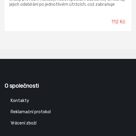
jejich odebírání po jednotlivém útržcích, což zabraňuje
plýtvání. Díky svým vlastnostem jsou ideální pro zajištění
čistoty a hygieny ve všech profesionálních prostředích.
112 Kč
O společnosti
Kontakty
Reklamační protokol
Vrácení zboží