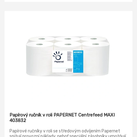
obnovitelných zdrojů, krytý mezinárodními certifikáty pro
odpovědné a udržitelné lesní hospodářství.
Papírový ručník v roli PAPERNET Centrefeed MAXI
403832
Papírové ručníky v roli se středovým odvíjením Papernet
snižují provozní náklady, neboť speciální zásobníky umožňují