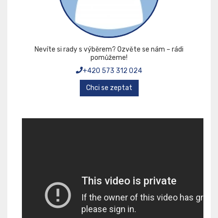
Nevíte si rady s výběrem? Ozvěte se nám – rádi
pomůžeme!
+420 573 312 024
Chci se zeptat