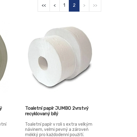
<<
<
1
2
>
>>
ý
Toaletní papír JUMBO 2vrstvý
recyklovaný bílý
etní
Toaletní papír v roli s extra velkým
návinem, velmi pevný a zároveň
měkký pro každodenní použití.