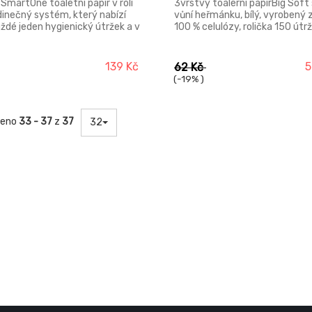
 SmartOne toaletní papír v roli
3vrstvý toalerní papírBig Soft 
edinečný systém, který nabízí
vůní heřmánku, bílý, vyrobený 
ždé jeden hygienický útržek a v
100 % celulózy, rolička 150 útrž
vnání s tradičními zásobníky na
balení 8 ks.
o role snižuje spotřebu až o 40
ysoká kapacita: snižuje nároky
139 Kč
5
62 Kč
držbu a riziko toho, že toaletní
(-19% )
r dojde. Jemný hygienický papír
sokou bělostí. Prodej pouze po
m balení - 12 ks.
zeno
33 - 37
z
37
32