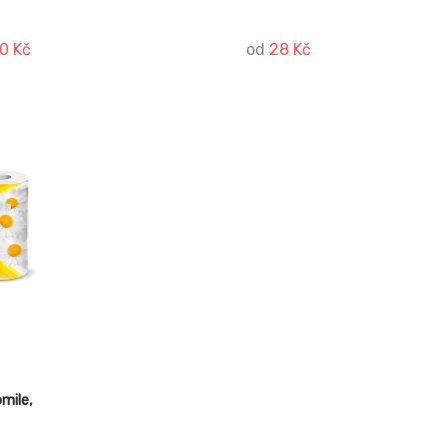
Prodej pouze po celém balení!
JUMBO 190 - 12ks JUMBO 280 - 6ks
0 Kč
od
28 Kč
mile,