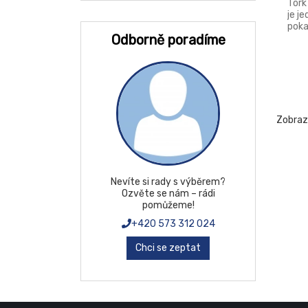
Tork
Perfex
je j
poka
Perfex plus
Odborně poradíme
poro
jumb
Primasoft
%. V
na ú
Super Premium
papí
s vy
Tento
celé
Zobra
Tork
Tork Advanced
Velvet
Nevíte si rady s výběrem?
Way
Ozvěte se nám – rádi
pomůžeme!
+420 573 312 024
Chci se zeptat