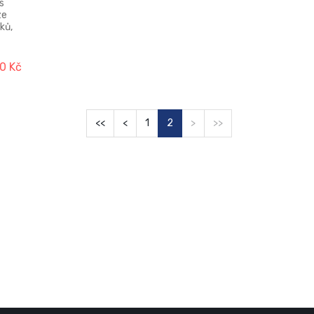
s
ze
ků,
0 Kč
<<
<
1
2
>
>>