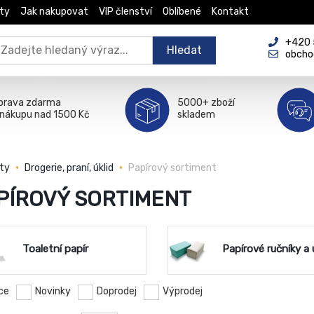
ty
Jak nakupovat
VIP členství
Oblíbené
Kontakt
+420 5
Hledat
obcho
prava zdarma
5000+ zboží
 nákupu nad 1500 Kč
skladem
ty
Drogerie, praní, úklid
Papírový sortiment
PÍROVÝ SORTIMENT
Toaletní papír
Papírové ručníky a 
ce
Novinky
Doprodej
Výprodej