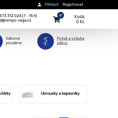
Přihlásit
Registrovat
0
73 312 024 (7 - 15 h)
Košík
d@rempo-vega.cz
0 Kč
Odborně
Potisk a výšivka
poradíme
oděvů
utěrky
Ubrousky a kapesníky