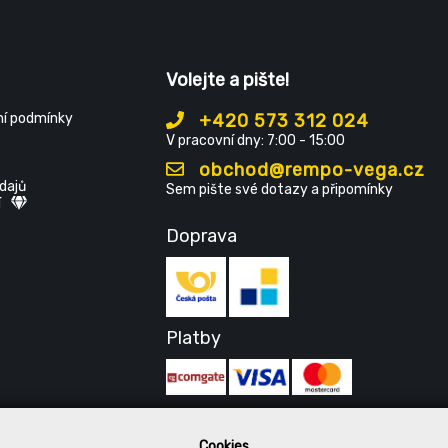
Volejte a pište!
í podmínky
+420 573 312 024
V pracovní dny: 7:00 - 15:00
obchod@rempo-vega.cz
dajů
Sem pište své dotazy a připomínky
í
Doprava
Platby
Cookies