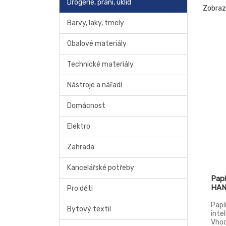
Drogerie, praní, úklid
Zobra
Barvy, laky, tmely
Obalové materiály
Technické materiály
Nástroje a nářadí
Domácnost
Elektro
Zahrada
Kancelářské potřeby
Papí
HAN
Pro děti
Papí
Bytový textil
inte
Vhod