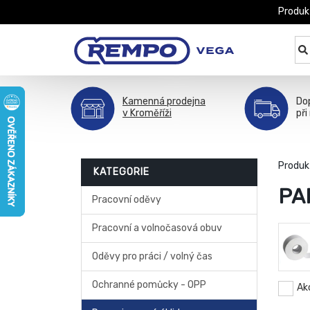
Produk
Kamenná prodejna
Do
v Kroměříži
při
Produk
KATEGORIE
PA
Pracovní oděvy
Pracovní a volnočasová obuv
Oděvy pro práci / volný čas
Ochranné pomůcky - OPP
Ak