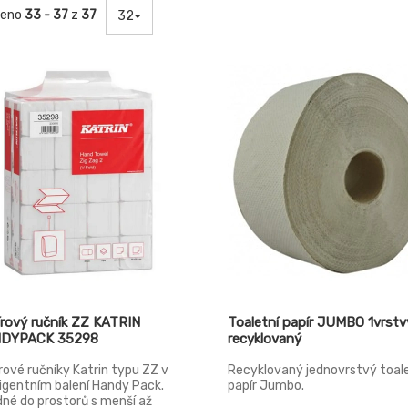
zeno
33 - 37
z
37
32
rový ručník ZZ KATRIN
Toaletní papír JUMBO 1vrstv
DYPACK 35298
recyklovaný
rové ručníky Katrin typu ZZ v
Recyklovaný jednovrstvý toal
ligentním balení Handy Pack.
papír Jumbo.
né do prostorů s menší až