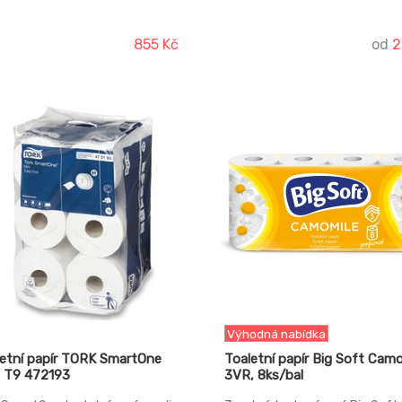
dně častou frekvencí návštěv.
álené pro přímý kontakt s
m.
855 Kč
od
2
-19%
Výhodná nabídka
etní papír TORK SmartOne
Toaletní papír Big Soft Camo
I T9 472193
3VR, 8ks/bal