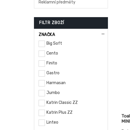
Reklamní předměty
stře
Schv
jídle
FILTR ZBOŽÍ
ZNAČKA
Big Soft
Cento
Finito
Gastro
Harmasan
Jumbo
Katrin Classic ZZ
Katrin Plus ZZ
Toal
MIN
Linteo