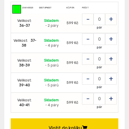
ZV8145525
DOSTUPNOST
KČ/PÁR:
POČET
-
+
Velikost:
Skladem
599 Kč
36-37
- 2 páry
pár
-
+
Velikost:
37-
Skladem
599 Kč
38
- 4 páry
pár
-
+
Velikost:
Skladem
599 Kč
38-39
- 5 párů
pár
-
+
Velikost:
Skladem
599 Kč
39-40
- 5 párů
pár
-
+
Velikost:
Skladem
599 Kč
40-41
- 4 páry
pár
Vložit do košíku