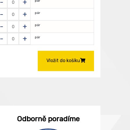
-
+
pár
-
+
pár
-
+
pár
-
+
pár
Vložit do košíku
Odborně poradíme