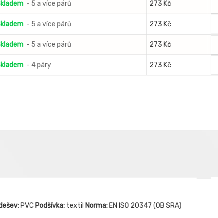
kladem
- 5 a více párů
273 Kč
kladem
- 5 a více párů
273 Kč
kladem
- 5 a více párů
273 Kč
kladem
- 4 páry
273 Kč
dešev:
PVC
Podšívka:
textil
Norma:
EN ISO 20347 (OB SRA)