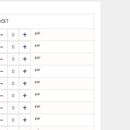
OČET
-
+
pár
-
+
pár
-
+
pár
-
+
pár
-
+
pár
-
+
pár
-
+
pár
-
+
pár