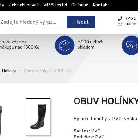
ty
Jak nakupovat
VIP členství
Oblíbené
Kontakt
+420 5
Hledat
obcho
prava zdarma
5000+ zboží
 nákupu nad 1500 Kč
skladem
Holínky
Obuv holínky GINOCCHIO
OBUV HOLÍNKY
Vysoké holínky z PVC, výška
Svršek:
PVC
Podešev:
PVC