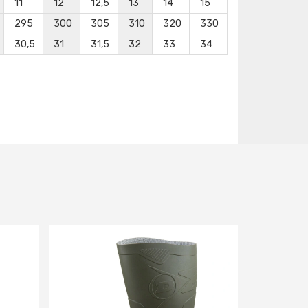
11
12
12,5
13
14
15
295
300
305
310
320
330
30,5
31
31,5
32
33
34