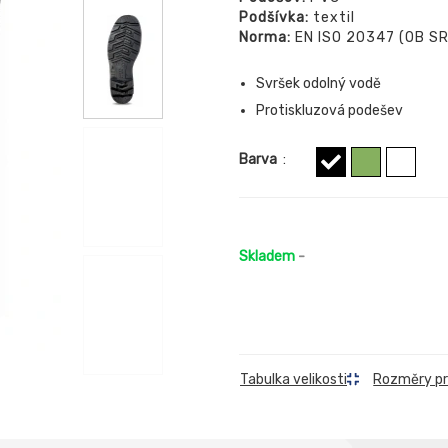
Podšívka:
textil
Norma:
EN ISO 20347 (OB S
Svršek odolný vodě
Protiskluzová podešev
Barva
:
Skladem
-
Rozměry p
Tabulka velikosti