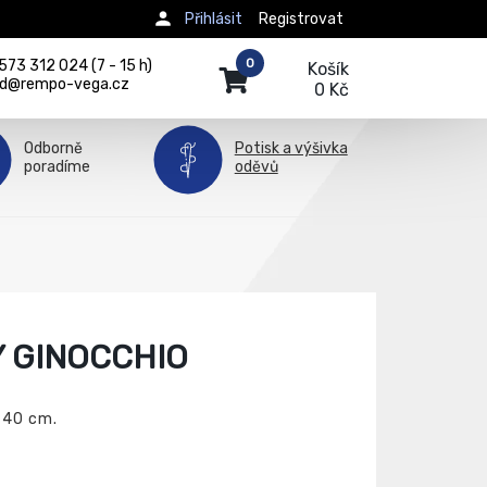
Přihlásit
Registrovat
0
73 312 024 (7 - 15 h)
Košík
d@rempo-vega.cz
0 Kč
Odborně
Potisk a výšivka
poradíme
oděvů
 GINOCCHIO
 40 cm.