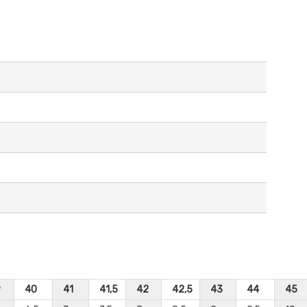
9
40
41
41,5
42
42,5
43
44
45