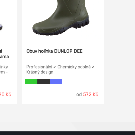
á
Obuv holínka DUNLOP DEE
gama
línky
Profesionální ✔ Chemicky odolná ✔
em -
Krásný design
20 Kč
od
572 Kč