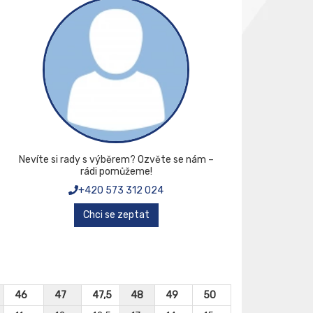
Nevíte si rady s výběrem? Ozvěte se nám –
rádi pomůžeme!
+420 573 312 024
Chci se zeptat
46
47
47,5
48
49
50