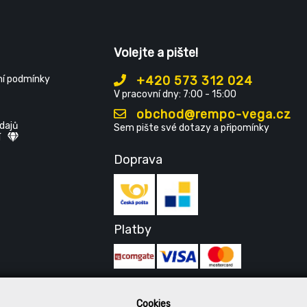
Volejte a pište!
í podmínky
+420 573 312 024
V pracovní dny: 7:00 - 15:00
obchod@rempo-vega.cz
dajů
Sem pište své dotazy a připomínky
í
Doprava
Platby
Cookies