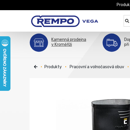
Produk
Kamenná prodejna
Do
v Kroměříži
při
Produkty
Pracovní a volnočasová obuv