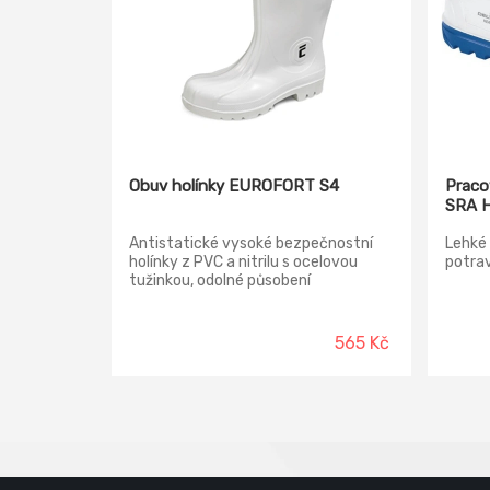
Obuv holínky EUROFORT S4
Praco
SRA 
Antistatické vysoké bezpečnostní
Lehké 
holínky z PVC a nitrilu s ocelovou
potrav
tužinkou, odolné působení
rostlinných i živočišných tuků s
podrážkou s hlubokým dezénem.
Flexibilní až do teploty -20°C.
565 Kč
Materiál tužinky: ocel Svršek: PVC
Podešev: PVC Podšívka: textil Norma:
EN ISO 20345 (S4 SRC)