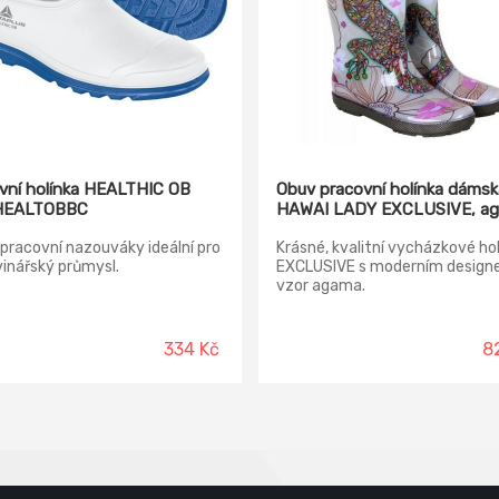
vní holínka HEALTHIC OB
Obuv pracovní holínka dámsk
HEALTOBBC
HAWAI LADY EXCLUSIVE, a
pracovní nazouváky ideální pro
Krásné, kvalitní vycházkové ho
inářský průmysl.
EXCLUSIVE s moderním design
vzor agama.
334 Kč
8