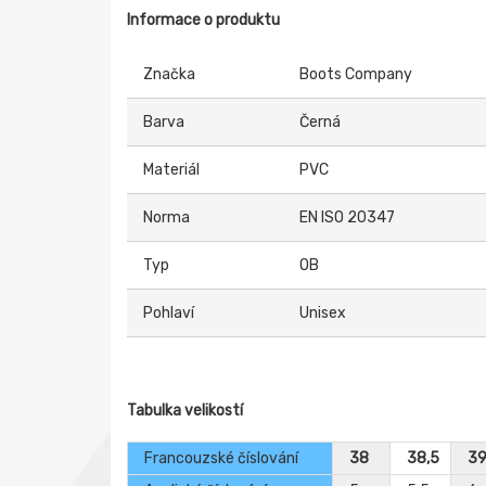
Informace o produktu
Značka
Boots Company
Barva
Černá
Materiál
PVC
Norma
EN ISO 20347
Typ
OB
Pohlaví
Unisex
Tabulka velikostí
Francouzské číslování
38
38,5
3