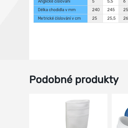
Anglické číslování
5
5,5
6
Délka chodidla v mm
240
245
2
Metrické číslování v cm
25
25,5
2
Podobné produkty