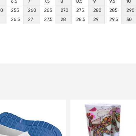
6,5
7
7,5
8
8,5
9
9,5
10
50
255
260
265
270
275
280
285
290
6
26,5
27
27,5
28
28,5
29
29,5
30