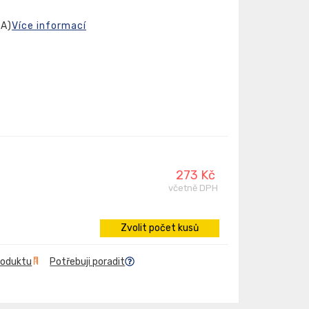
RA)
Více informací
273 Kč
včetně DPH
Zvolit počet kusů
roduktu
Potřebuji poradit