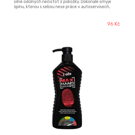
silně odolných nečistot z pokožky. Dokonale smyje
špínu, kterou s sebou nese práce v autoservisech,
technických službách, či těžkém průmyslu. Poradí si
ovšem i s dalšími nečistotami z jiných oborů. Mycími
schopnostmi převyšuje většinu past na trhu. Produkt
96 Kč
je bezbarvý a obsahuje pouze přírodní abraziva.