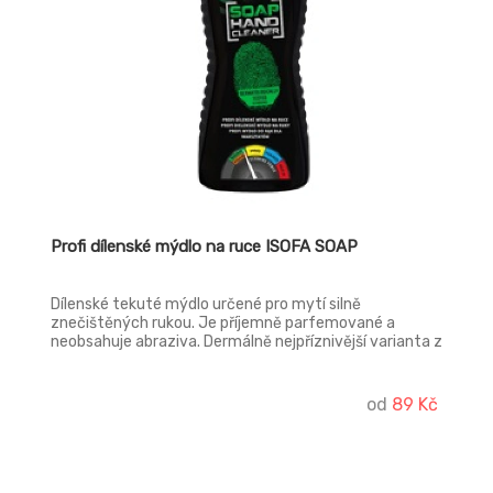
Profi dílenské mýdlo na ruce ISOFA SOAP
Dílenské tekuté mýdlo určené pro mytí silně
znečištěných rukou. Je příjemně parfemované a
neobsahuje abraziva. Dermálně nejpříznivější varianta z
řady produktů ISOFA. Má skvělou mycí schopnost pro
odstranění silných nečistot v průmyslu, servisech a
podobných provozech.
od
89 Kč