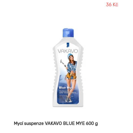
odpadních vod. Jemně parfémovaný ovocnou vůní.
36 Kč
Mycí suspenze VAKAVO BLUE MYE 600 g