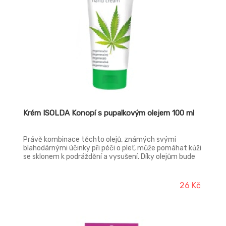
Krém ISOLDA Konopí s pupalkovým olejem 100 ml
Právě kombinace těchto olejů, známých svými
blahodárnými účinky při péči o pleť, může pomáhat kůži
se sklonem k podráždění a vysušení. Díky olejům bude
pokožka dlouho vláčná. Krém se snadno vstřebává a
nezanechává pocit nadměrně promaštěných, nebo
naopak, suchých rukou. Příjemný pocit je umocněn
26 Kč
jemnou parfemací zeleného čaje.