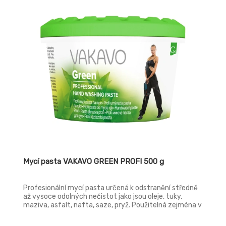
Mycí pasta VAKAVO GREEN PROFI 500 g
Profesionální mycí pasta určená k odstranění středně
až vysoce odolných nečistot jako jsou oleje, tuky,
maziva, asfalt, nafta, saze, pryž. Použitelná zejména v
technických službách a těžkém průmyslu. Přírodní
abraziva nezatěžují životní prostředí a ani čistírny