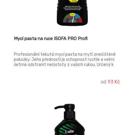
Mycí pasta na ruce ISOFA PRO Profi
Profesionální tekutá mycí pasta na mytí znečištěné
pokožky. Jeho předností je schopnost rychle a velmi
šetrně odstranit nečistoty z vašich rukou. Určený k
odstranění odolných nečistot jako jsou maziva,
brzdové usazeniny, cement, rez, tmely a další. Používá
se zejména v automobilovém a stavebním průmyslu.
od
93 Kč
Nová receptura je založená na přírodních abrazivech a
neobsahuje barviva.