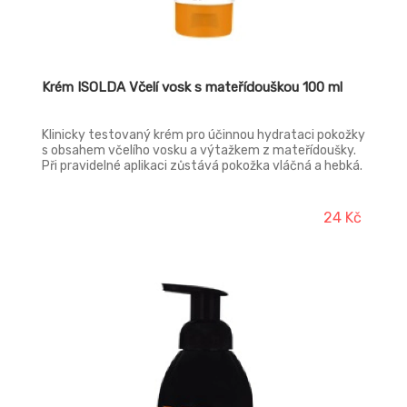
Krém ISOLDA Včelí vosk s mateřídouškou 100 ml
Klinicky testovaný krém pro účinnou hydrataci pokožky
s obsahem včelího vosku a výtažkem z mateřídoušky.
Při pravidelné aplikaci zůstává pokožka vláčná a hebká.
Příjemný pocit je umocněn jemnou bylinnou parfemací.
24 Kč