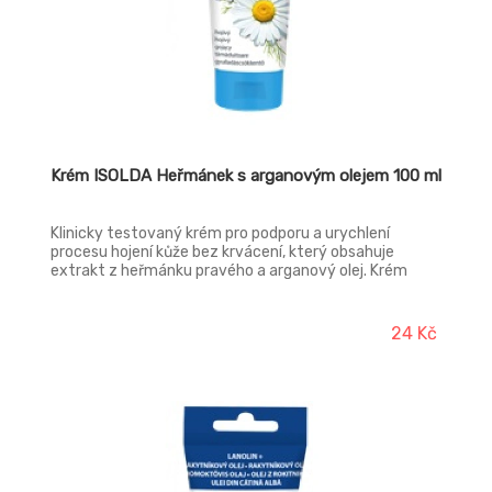
Krém ISOLDA Heřmánek s arganovým olejem 100 ml
Klinicky testovaný krém pro podporu a urychlení
procesu hojení kůže bez krvácení, který obsahuje
extrakt z heřmánku pravého a arganový olej. Krém
spojuje hojivé účinky heřmánku se zvláčňujícími a
vyživujícími vlastnostmi arganového oleje. Pravidelnou
aplikací pokožka získává zpět svoji vitalitu a odolnost.
24 Kč
Krém se snadno vstřebává a je velmi příjemný pro
celodenní použití. Není určeno pro aplikaci na otevřené
rány, ale podporuje hojení podrážděné a namáhané
kůže.