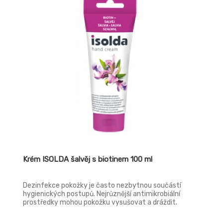
Krém ISOLDA šalvěj s biotinem 100 ml
Dezinfekce pokožky je často nezbytnou součástí
hygienických postupů. Nejrůznější antimikrobiální
prostředky mohou pokožku vysušovat a dráždit.
Potřeba antibakteriálního účinku vyvstává zvláště v
podmínkách zvýšené zátěže, jako jsou kosmetické