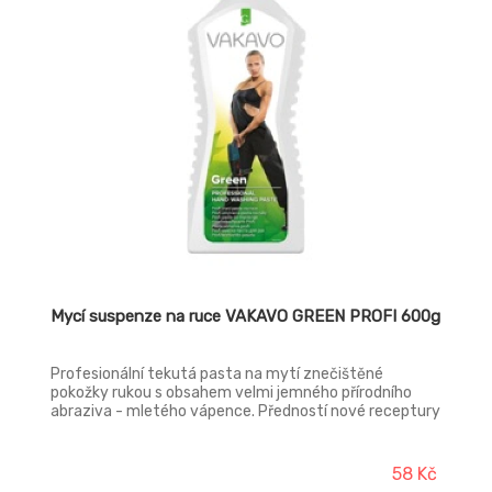
Mycí suspenze na ruce VAKAVO GREEN PROFI 600g
Profesionální tekutá pasta na mytí znečištěné
pokožky rukou s obsahem velmi jemného přírodního
abraziva - mletého vápence. Předností nové receptury
je schopnost rychle a velmi šetrně odstranit nečistoty
z vašich rukou. Určená k odstranění středně odolných
nečistot jako jsou oleje, tuky, maziva, nafta. Použitelná
58 Kč
zejména ve službách a průmyslu. Lze využít i jako