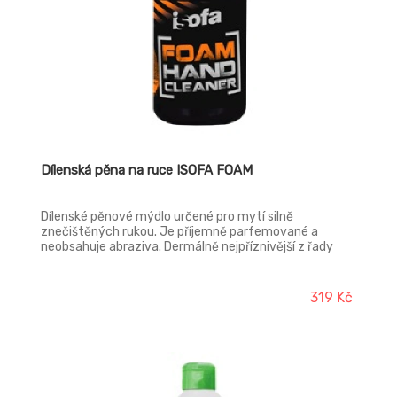
Dílenská pěna na ruce ISOFA FOAM
Dílenské pěnové mýdlo určené pro mytí silně
znečištěných rukou. Je příjemně parfemované a
neobsahuje abraziva. Dermálně nejpříznivější z řady
produktů ISOFA. Má skvělou mycí schopnost pro
odstranění silných nečistot v průmyslu, servisech a
podobných provozech. Dávkovač nebo pumpa vytvoří
319 Kč
kopec pěny, která ulpí na pokožce a snadno umyje Vaše
ruce.