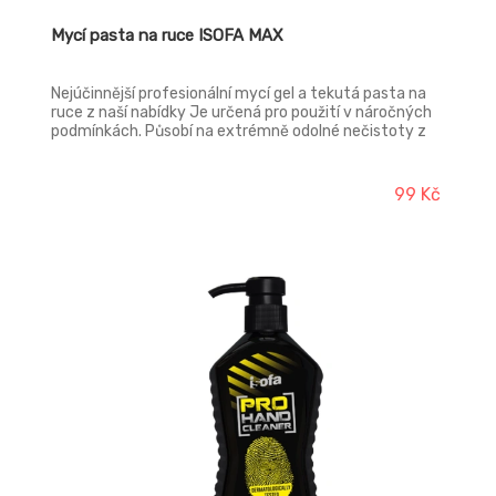
Mycí pasta na ruce ISOFA MAX
Nejúčinnější profesionální mycí gel a tekutá pasta na
ruce z naší nabídky Je určená pro použití v náročných
podmínkách. Působí na extrémně odolné nečistoty z
tiskařského průmyslu, lakoven, servisů těžké techniky
atd. Produkt je bezbarvý a obsahuje pouze přírodní
abraziva.
99 Kč