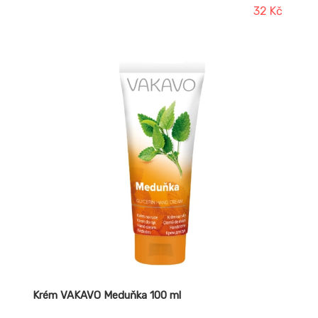
salony, potravinářské provozy a jiné oblasti. Jedinečná
32 Kč
kombinace jemného krémového základu s
antibakteriální složkou je vhodným doplňkem
hygienických postupů. Krém byl testovaný na
baktericidní účinky při dezinfekci rukou a pokožky pro
specifické kmeny bakterií. Krém se snadno vstřebává a
pokožku jedinečně zvláčňuje. Nezastupitelnou roliv
péči o pokožku má i šalvějový extrakt.
Krém VAKAVO Meduňka 100 ml