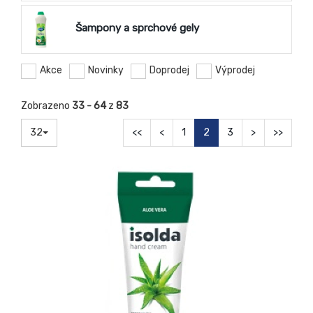
Šampony a sprchové gely
Akce
Novinky
Doprodej
Výprodej
Zobrazeno
33 - 64
z
83
32
<<
<
1
2
3
>
>>