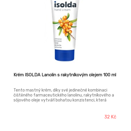
Krém ISOLDA Lanolin s rakytníkovým olejem 100 ml
Tento mastný krém, díky své jedinečné kombinaci
čištěného farmaceutického lanolinu, rakytníkového a
sójového oleje vytváří bohatou konzistenci, která
pomáhá pokožku chránit před nepříznivými vlivy
prostředí, zejména proti vlhku, a vyživovat ji. I přes
vysoký podíl olejů a vosků zůstává pokožka po aplikaci
32 Kč
příjemně vláčná. Krém je vhodný pro namáhanou
pokožku rukou při práci ve vlhku s čistidly a
rozpouštědly. Krém je možné používat i pro regenerační