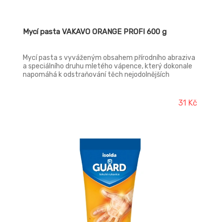
Mycí pasta VAKAVO ORANGE PROFI 600 g
Mycí pasta s vyváženým obsahem přírodního abraziva
a speciálního druhu mletého vápence, který dokonale
napomáhá k odstraňování těch nejodolnějších
nečistot. Složení doplněné o glycerin zaručuje pokožce
po umytí vhodnou regeneraci. Tento výrobek je zvláště
vhodný pro pracovníky ve stavebnictví, zemědělství,
31 Kč
ale také pro domácí kutily.