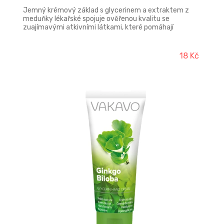
Jemný krémový základ s glycerinem a extraktem z
meduňky lékařské spojuje ověřenou kvalitu se
zuajímavými atkivními látkami, které pomáhají
pokožku chránit a zjemňovat. Nezanechává pocit
mastných rukou . Pro svoji dostupnost a stabilní kvalitu
je tento krém úspěšný ve výběrových řízeních.
18 Kč