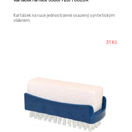
Kartáček na ruce 3306/726/1 COLOR
Kartáček na ruce jednostranně osazený syntetickým
vláknem.
31 Kč