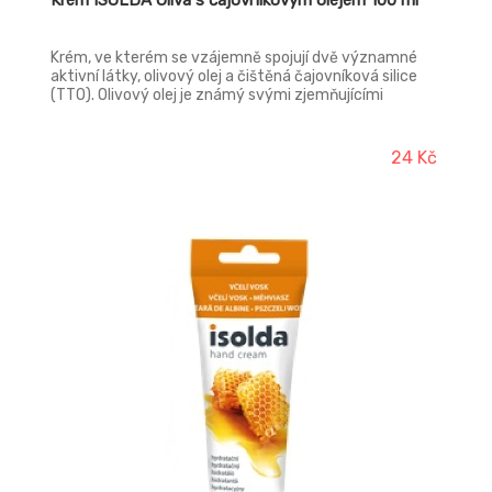
Krém ISOLDA Oliva s čajovníkovým olejem 100 ml
Krém, ve kterém se vzájemně spojují dvě významné
aktivní látky, olivový olej a čištěná čajovníková silice
(TTO). Olivový olej je známý svými zjemňujícími
vlastnostmi a TTO, která přispívá ke zklidnění pokožky.
Krém díky svému složení napomáhá regeneraci
pokožky
24 Kč