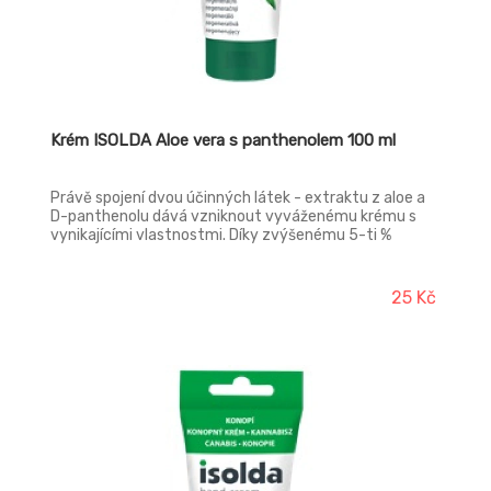
Krém ISOLDA Aloe vera s panthenolem 100 ml
Právě spojení dvou účinných látek - extraktu z aloe a
D-panthenolu dává vzniknout vyváženému krému s
vynikajícími vlastnostmi. Díky zvýšenému 5-ti %
obsahu aloe, která je známa svými příznivými účinky na
pokožku, a D-panthenolu, který pokožku zvláčňuje a
pomáhá ji zklidnit, má krém výborné regenerační a
25 Kč
ochranné vlastnosti, dobře se vstřebává a zanechává
pokožku jemnou a vláčnou.