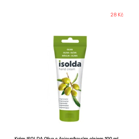
měsíčku lékařského, ale i oleje obsažené v krému tak, že
se pokožka aktivně regeneruje, zůstává pak vláčná a
jemná. Není určeno pro aplikaci na otevřené rány, ale
28 Kč
podporuje hojení podrážděné a namáhané kůže.