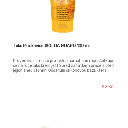
Tekuté rukavice ISOLDA GUARD 100 ml
Preventivní emulze pro těžce namáhané ruce. Aplikuje
se na ruce jako krém ještě před začátkem práce a před
jejich znečištěním. Obsahuje silikonovou bázi, která
chrání pokožku před účinky olejů, nečistot,
rozpouštědel, laků, barev, ale i před dlouhodobým
působením vody a čistících prostředků. Takto ošetřené
22 Kč
ruce lze snáze zbavit špíny a pokožka zůstává
dlouhodobě zdravá a vláčná. Emulze brání
nadměrnému vysoušení pokožky.