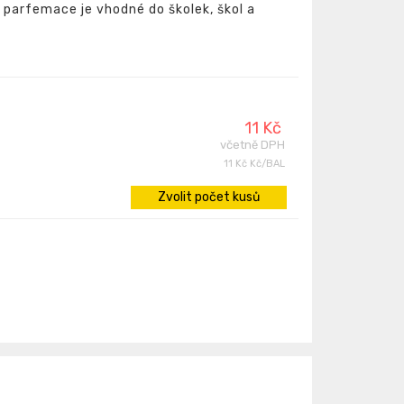
 parfemace je vhodné do školek, škol a
11 Kč
včetně DPH
11 Kč Kč/BAL
Zvolit počet kusů