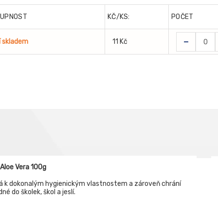
TUPNOST
KČ/KS:
POČET
-
í skladem
11 Kč
Aloe Vera 100g
spívá k dokonalým hygienickým vlastnostem a zároveň chrání
é do školek, škol a jeslí.