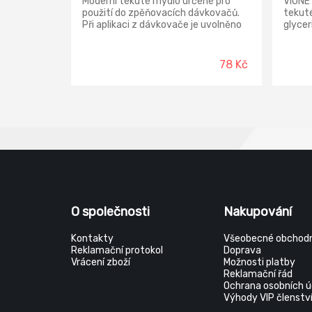
Moderní tekuté mýdlo určené pro
VIONE 
použití do zpěňovacích dávkovačů.
tekuté
Při aplikaci z dávkovače je uvolněno
glycer
ve formě nadýchané pěny. Jemně a
Tekuté
dokonale smyje nečistoty. Předností
hygien
je příjemná decentní parfemace.
každod
78 Kč
Pěnové mýdlo je dermatologicky
pění a
příznivé a v přírodě lehce
pokožk
odbouratelné.
Vaši p
hebkou
dávko
O společnosti
Nakupování
Kontakty
Všeobecné obchodn
Reklamační protokol
Doprava
Vrácení zboží
Možnosti platby
Reklamační řád
Ochrana osobních ú
Výhody VIP členstv