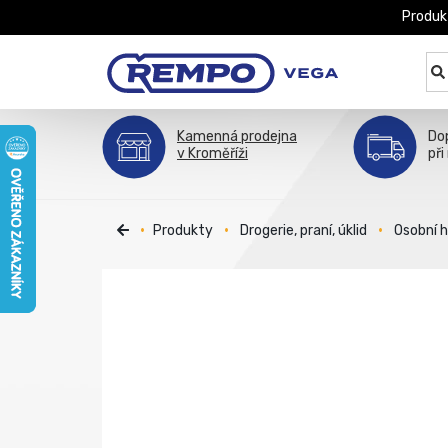
Produk
Kamenná prodejna
Do
v Kroměříži
při
Produkty
Drogerie, praní, úklid
Osobní 