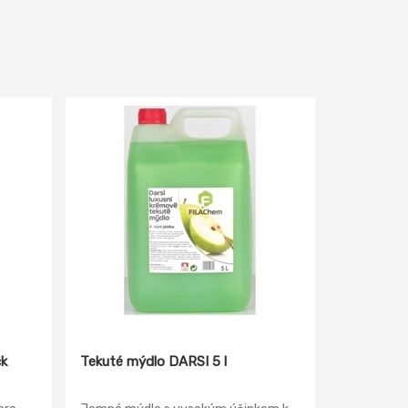
k
Tekuté mýdlo DARSI 5 l