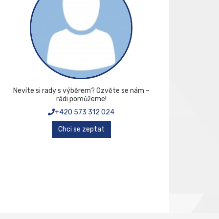
Nevíte si rady s výběrem? Ozvěte se nám –
rádi pomůžeme!
+420 573 312 024
Chci se zeptat