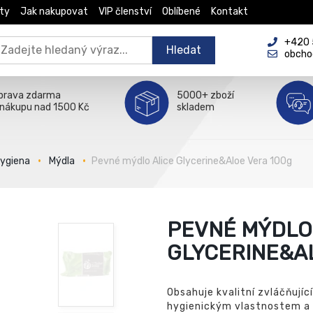
ty
Jak nakupovat
VIP členství
Oblíbené
Kontakt
+420 5
Hledat
obcho
prava zdarma
5000+ zboží
 nákupu nad 1500 Kč
skladem
hygiena
Mýdla
Pevné mýdlo Alice Glycerine&Aloe Vera 100g
PEVNÉ MÝDLO
GLYCERINE&A
Obsahuje kvalitní zvláčňující
hygienickým vlastnostem a z