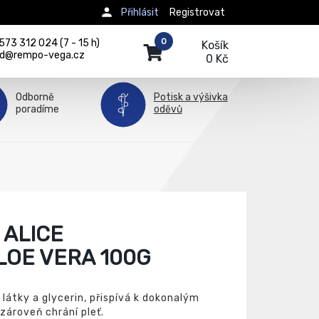
Přihlásit
Registrovat
0
73 312 024 (7 - 15 h)
Košík
d@rempo-vega.cz
0 Kč
Odborně
Potisk a výšivka
poradíme
oděvů
 ALICE
LOE VERA 100G
 látky a glycerin, přispívá k dokonalým
ároveň chrání pleť.