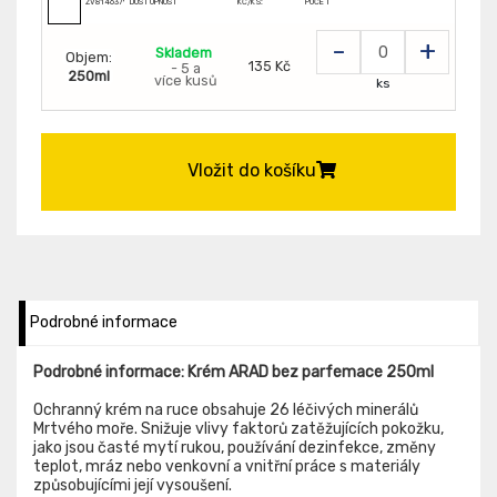
ZV81463793
DOSTUPNOST
KČ/KS:
POČET
-
+
Skladem
Objem:
135 Kč
- 5 a
250ml
více kusů
ks
Vložit do košíku
Podrobné informace
Podrobné informace: Krém ARAD bez parfemace 250ml
Ochranný krém na ruce obsahuje 26 léčivých minerálů
Mrtvého moře. Snižuje vlivy faktorů zatěžujících pokožku,
jako jsou časté mytí rukou, používání dezinfekce, změny
teplot, mráz nebo venkovní a vnitřní práce s materiály
způsobujícími její vysoušení.