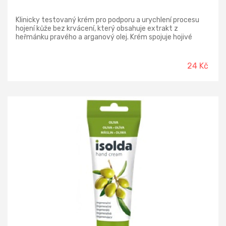
Klinicky testovaný krém pro podporu a urychlení procesu
hojení kůže bez krvácení, který obsahuje extrakt z
heřmánku pravého a arganový olej. Krém spojuje hojivé
účinky heřmánku se zvláčňujícími a vyživujícími vlastnostmi
arganového oleje. Pravidelnou aplikací pokožka získává zpět
svoji vitalitu a odolnost. Krém se snadno vstřebává a je
24 Kč
velmi příjemný pro celodenní použití. Není určeno pro
aplikaci na otevřené rány, ale podporuje hojení podrážděné a
namáhané kůže.