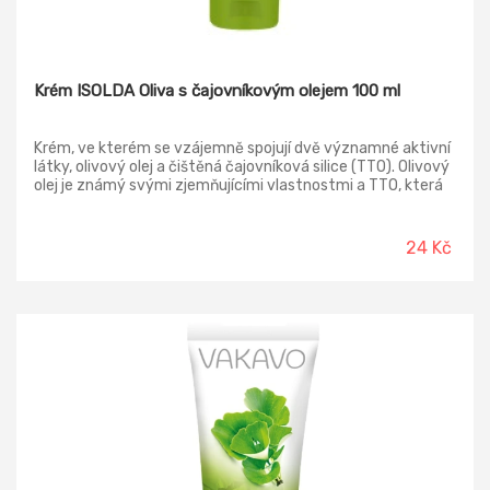
Krém ISOLDA Oliva s čajovníkovým olejem 100 ml
Krém, ve kterém se vzájemně spojují dvě významné aktivní
látky, olivový olej a čištěná čajovníková silice (TTO). Olivový
olej je známý svými zjemňujícími vlastnostmi a TTO, která
přispívá ke zklidnění pokožky. Krém díky svému složení
napomáhá regeneraci pokožky
24 Kč