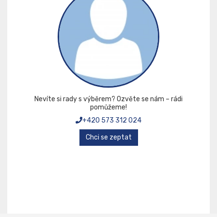
Nevíte si rady s výběrem? Ozvěte se nám – rádi
pomůžeme!
+420 573 312 024
Chci se zeptat