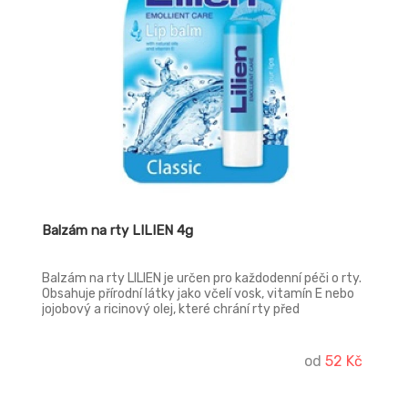
Balzám na rty LILIEN 4g
Balzám na rty LILIEN je určen pro každodenní péči o rty.
Obsahuje přírodní látky jako včelí vosk, vitamín E nebo
jojobový a ricinový olej, které chrání rty před
nepříznivými vlivy počasí a zároveň je hydratují.
Balzám se snadno nanáší a dobře se vstřebává.
od
52 Kč