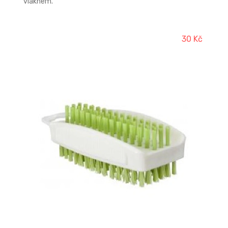
vláknem.
30 Kč