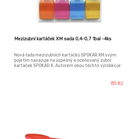
Mezizubní kartáček XM sada 0,4-0,7 1bal -4ks
Nová řada mezizubních kartáčků SPOKAR XM svým
pojetím navazuje na úspěšný a oceňovaný zubní
kartáček SPOKAR X. Autorem obou těchto výrobků je
přední český designér Petr Novague.
85 Kč