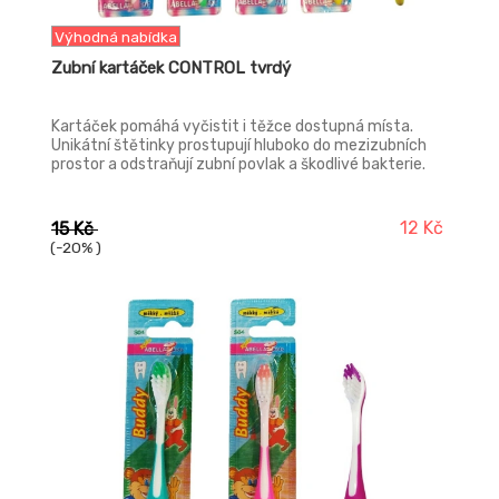
Výhodná nabídka
Zubní kartáček CONTROL tvrdý
Kartáček pomáhá vyčistit i těžce dostupná místa.
Unikátní štětinky prostupují hluboko do mezizubních
prostor a odstraňují zubní povlak a škodlivé bakterie.
12 Kč
15 Kč
(-20% )
-15%