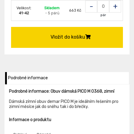
-
+
Velikost:
Skladem
663 Kč
41-42
- 5 párů
pár
Vložit do košíku
Podrobné informace
Podrobné informace: Obuv dámská PICO M 0368, zimní
Dámská zímní obuv demar PICO M je ideálním řešením pro
zimní měsíce jak do sněhu tak i do břečky.
Informace o produktu