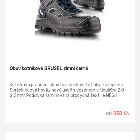
Obuv kotníková BRUSEL zimní černá
Kotníková pracovní obuv bez ocelové tužinky, zateplená.
Svršek: lícová hovězinová useň s dezénem v tloušťce 2,0 -
2,2 mm Podšívka: laminovaná prodyšná textilie MESH
Stélka: anatomicky tvarovaná s latexovou podpatěnkou,
potažená textilií MESH, antistatická Podešev:
polyuretan/RUBBER do 300°, olejivzdorná, antistatická,
od
838 Kč
protiskluzová, dvousložkový nástřik Provedení: - S3W SRC –
s ocelovou tužinkou a planžetou, hydrofobní, zimní
provedení Norma: ČSN EN ISO 20345:2012 - O2W FO SRC –
bez ocelové tužinky, zimní provedení. Norma: ČSN EN ISO
20347:2012