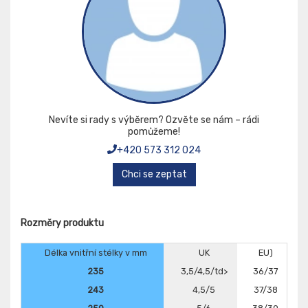
Nevíte si rady s výběrem? Ozvěte se nám – rádi
pomůžeme!
+420 573 312 024
Chci se zeptat
Rozměry produktu
Délka vnitřní stélky v mm
UK
EU)
235
3,5/4,5/td>
36/37
243
4,5/5
37/38