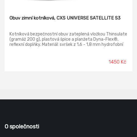
Obuv zimní kotníková, CXS UNIVERSE SATELLITE S3
Kotníková bezpečnostní obuv zateplená vložkou Thinsulate
(gramáž 200 g), plastová špice a planžeta Dyna-Flex®,
reflexní doplňky. Materiál: svršek z 1,6 - 1,8 mm hydrofobní
štípenkové nubukové kůže (z jednoho dílu), vnější TPU
ochrana paty, bez kovových součástí, podšívka z prodyšné
oděru odolné textilie, podešev: PU-PU olejivzdorná,
1450 Kč
antistatická, protiskluzová, odolná proti propichu.
O společnosti