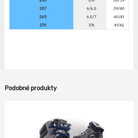
250
5/6
38/39
257
6/6,5
39/40
263
6,5/7
40/41
270
7/8
41/42
Podobné produkty