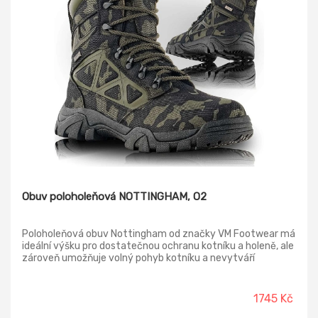
Obuv poloholeňová NOTTINGHAM, O2
Poloholeňová obuv Nottingham od značky VM Footwear má
ideální výšku pro dostatečnou ochranu kotníku a holeně, ale
zároveň umožňuje volný pohyb kotníku a nevytváří
nežádoucí tlak na lýtkové svaly. Svršek obuvi tvoří
oděruvzdorný textilní materiál Oxford. Svršek:
oděruvzdorný textilní materiál OXFORD Podšívka:
1745 Kč
termoizolační paropropustná MEMBRÁNA FREE-TEX®