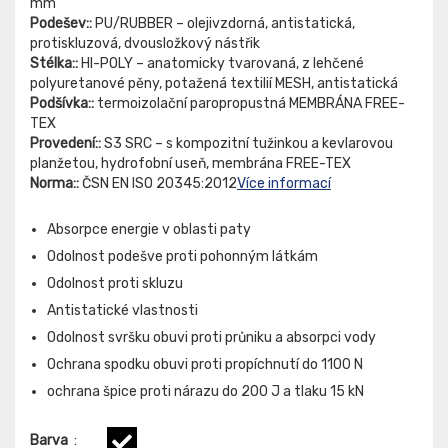
mm
Podešev::
PU/RUBBER – olejivzdorná, antistatická,
protiskluzová, dvousložkový nástřik
Stélka::
HI-POLY – anatomicky tvarovaná, z lehčené
polyuretanové pěny, potažená textilií MESH, antistatická
Podšívka::
termoizolační paropropustná MEMBRÁNA FREE-
TEX
Provedení::
S3 SRC – s kompozitní tužinkou a kevlarovou
planžetou, hydrofobní useň, membrána FREE-TEX
Norma::
ČSN EN ISO 20345:2012
Více informací
Absorpce energie v oblasti paty
Odolnost podešve proti pohonným látkám
Odolnost proti skluzu
Antistatické vlastnosti
Odolnost svršku obuvi proti průniku a absorpci vody
Ochrana spodku obuvi proti propíchnutí do 1100 N
ochrana špice proti nárazu do 200 J a tlaku 15 kN
Barva
: