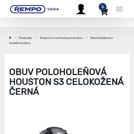
0
Menu
Produkty
Pracovní a volnočasová obuv
Poloholeňová a
holeňová obuv
OBUV POLOHOLEŇOVÁ
HOUSTON S3 CELOKOŽENÁ
ČERNÁ