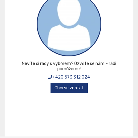
Nevíte si rady s výběrem? Ozvěte se nám – rádi
pomůžeme!
+420 573 312 024
Chci se zeptat