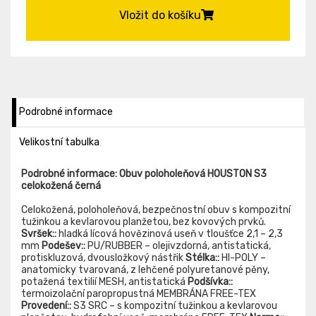
Vložit do košíku
Podrobné informace
Velikostní tabulka
Podrobné informace: Obuv poloholeňová HOUSTON S3
celokožená černá
Celokožená, poloholeňová, bezpečnostní obuv s kompozitní
tužinkou a kevlarovou planžetou, bez kovových prvků.
Svršek::
hladká lícová hovězinová useň v tloušťce 2,1 – 2,3
mm
Podešev::
PU/RUBBER – olejivzdorná, antistatická,
protiskluzová, dvousložkový nástřik
Stélka::
HI-POLY –
anatomicky tvarovaná, z lehčené polyuretanové pěny,
potažená textilií MESH, antistatická
Podšívka::
termoizolační paropropustná MEMBRÁNA FREE-TEX
Provedení::
S3 SRC – s kompozitní tužinkou a kevlarovou