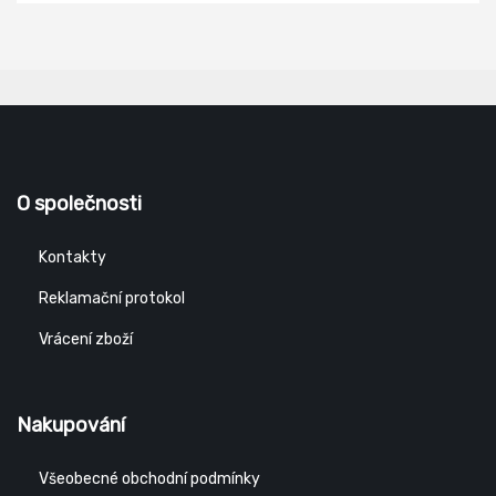
Vkládací stélka: lehčený polyuretan s vysokou absorbční
schopností, antistatická Podešev: PU/RUBBER – odolná
proti palivovým olejům, antistatická, protiskluzová, lepená
konstrukce Norma: ČSN EN ISO 20347:2012 Provedení: O2 CI
SRA – bez kompozitní tužinky a kevlarové planžety,
hydrofobní, FREE-TEX®
O společnosti
Kontakty
Reklamační protokol
Vrácení zboží
Nakupování
Všeobecné obchodní podmínky