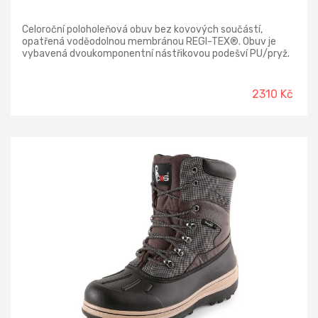
Celoroční poloholeňová obuv bez kovových součástí,
opatřená voděodolnou membránou REGI-TEX®. Obuv je
vybavená dvoukomponentní nástřikovou podešví PU/pryž.
Obuv je určená pro celoroční použití v náročných
venkovních provozech. Svršek: Buffalo full grain leather
hydrofobní Podšívka: membrána REGI-TEX® Stélka:
2310 Kč
WARRIOR trojkomponentní anatomická stélka s
odpružujícím prvkem v patě Podešev: SPARTACUS PU/pryž
Tužinka/planžeta: kompozit/ kevlar