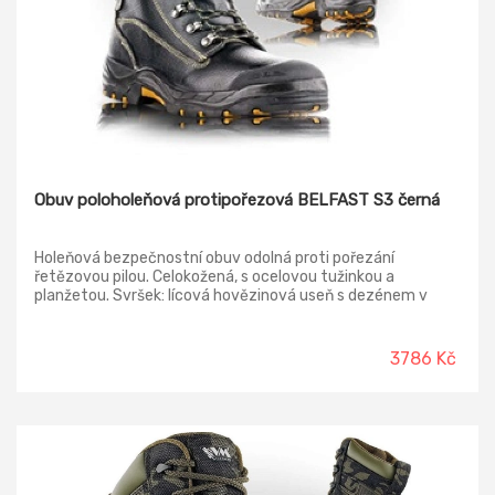
Obuv poloholeňová protipořezová BELFAST S3 černá
Holeňová bezpečnostní obuv odolná proti pořezání
řetězovou pilou. Celokožená, s ocelovou tužinkou a
planžetou. Svršek: lícová hovězinová useň s dezénem v
tloušťce 2,0 - 2,2 mm Podšívka: laminovaná termoizolační
textilie CAMBRELLA Vkládací stélka: HI-POLY - anatomicky
tvarovaná z lehčené polyuretanové pěny potažená textilií
3786 Kč
MESH, antistatická Podešev: PU/RUBBER - do 300°C, HRO*
- olejivzdorná, antistatická, protiskluzová, dvousložkový
nástřik Norma: ČSN EN ISO 20345:2012 | EN ISO 17249 E WR,
EN 381-3 Provedení: S3 WR HRO SRC ANTICUT LEVEL 1 - s
ocelovou tužinkou a planžetou, hydrofobní, protiřezná
kevlarová mezipodšívka, šití kevlar