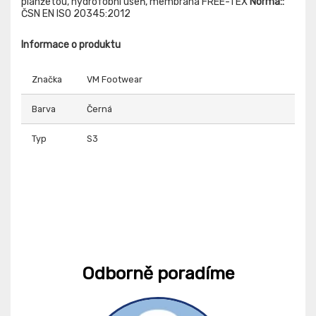
planžetou, hydrofobní useň, membrána FREE-TEX
Norma::
ČSN EN ISO 20345:2012
Informace o produktu
Značka
VM Footwear
Barva
Černá
Typ
S3
Odborně poradíme