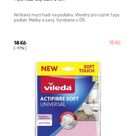
Netkaný mycí hadr na podlahu. Vhodný pro různé typy
podlah. Měkký a savý. Vyrobeno v ČR.
15 Kč
18 Kč
(-17% )