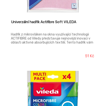
Univerzální hadřík Actifibre Soft VILEDA
Hadřík z mikrovláken na okna využívající technologii
ACTIFIBRE od Viledy představuje nejnovější inovaci v
oblasti aktivně absorbujících textilií. Tento hadřík vám
zajistí jedinečný a senzační výsledek při mytí oken.
51 Kč