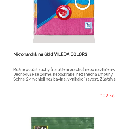
Mikrohardřík na úklid VILEDA COLORS
Možné použít suchý (na utření prachu) nebo navlhčený.
Jednoduše se ždíme, nepoškrábe, nezanechá šmouhy.
Schne 2× rychleji než bavlna, vynikající savost. Zůstává
déle hygienicky čistý, garantovaný lesk a čistota.
Tento materiál nevyžaduje použití chemických
prostředků. Vykazuje velmi vysokou životnost. Před
102 Kč
použitím na choulostivém povrchu nejdříve opatrně
vyzkoušejte na méně viditelném místě. Snadno se
udržuje – je možné jej opakovaně prát i v pračce. Možné
prát až na 60 °C, nepoužívejte změkčovadla. Praní při
nižších teplotách (40 °C) prodlouží životnost hadříku a
zároveň zmírní dopady na životní prostředí.