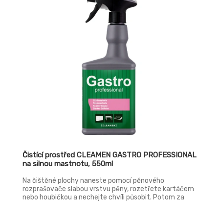
Čistící prostřed CLEAMEN GASTRO PROFESSIONAL
na silnou mastnotu, 550ml
Na čištěné plochy naneste pomocí pěnového
rozprašovače slabou vrstvu pěny, rozetřete kartáčem
nebo houbičkou a nechejte chvíli působit. Potom za
současného mechanického působení opláchněte
vodou. V případě silného znečištění proces několikrát