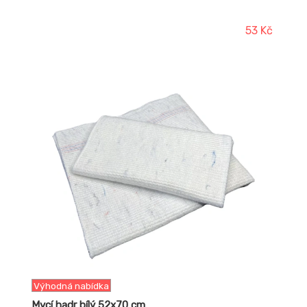
53 Kč
-17%
Výhodná nabídka
Mycí hadr bílý 52x70 cm