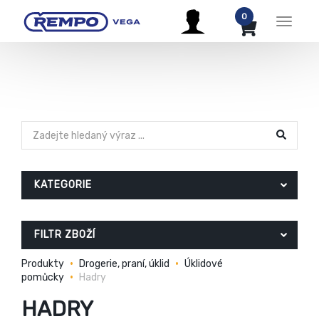
0
Menu
KATEGORIE
FILTR ZBOŽÍ
Produkty
Drogerie, praní, úklid
Úklidové
pomůcky
Hadry
HADRY