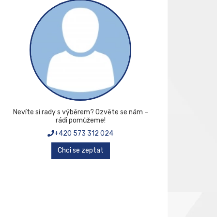
Nevíte si rady s výběrem? Ozvěte se nám –
rádi pomůžeme!
+420 573 312 024
Chci se zeptat