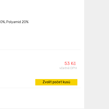
 80%, Polyamid 20%
53 Kč
včetně DPH
Zvolit počet kusů