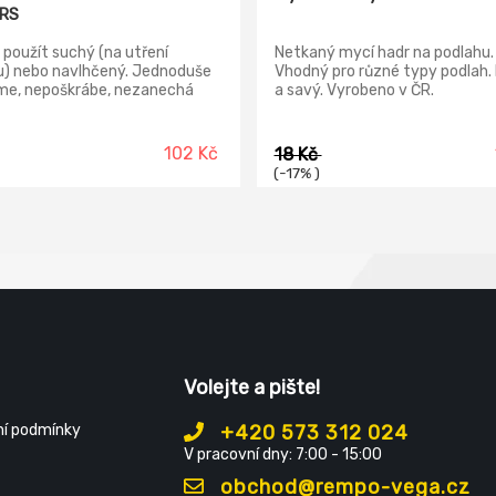
RS
použít suchý (na utření
Netkaný mycí hadr na podlahu.
u) nebo navlhčený. Jednoduše
Vhodný pro různé typy podlah.
íme, nepoškrábe, nezanechá
a savý. Vyrobeno v ČR.
. Schne 2× rychleji než
, vynikající savost. Zůstává
ygienicky čistý, garantovaný
102 Kč
18 Kč
 čistota. Tento materiál
(-17% )
aduje použití chemických
edků. Vykazuje velmi vysokou
ost. Před použitím na
stivém povrchu nejdříve
ně vyzkoušejte na méně
lném místě. Snadno se udržuje
ožné jej opakovaně prát i v
. Možné prát až na 60 °C,
ívejte změkčovadla. Praní při
h teplotách (40 °C) prodlouží
ost hadříku a zároveň zmírní
Volejte a pište!
 na životní prostředí.
í podmínky
+420 573 312 024
V pracovní dny: 7:00 - 15:00
obchod@rempo-vega.cz