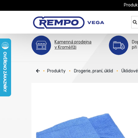
Produk
Kamenná prodejna
Do
v Kroměříži
při
Produkty
Drogerie, praní, úklid
Úklidov