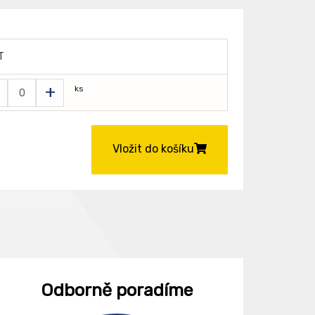
T
+
ks
Vložit do košíku
Odborně poradíme