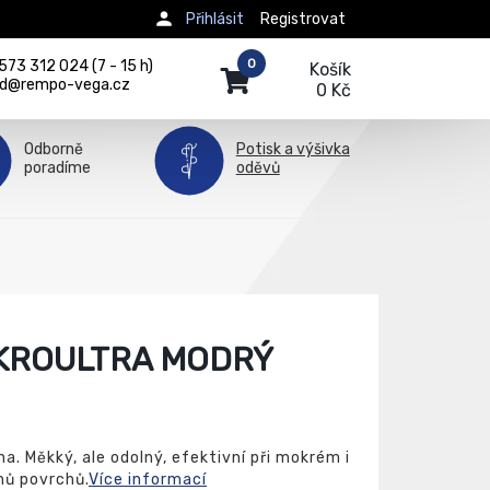
Přihlásit
Registrovat
0
73 312 024 (7 - 15 h)
Košík
d@rempo-vega.cz
0 Kč
Odborně
Potisk a výšivka
poradíme
oděvů
IKROULTRA MODRÝ
a. Měkký, ale odolný, efektivní při mokrém i
hů povrchů.
Více informací