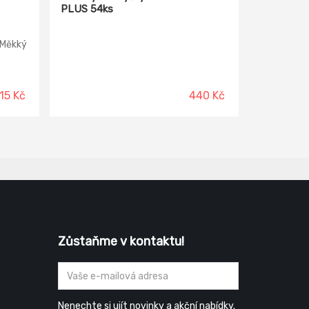
PLUS 54ks
 Měkký
15 Kč
440 Kč
Zůstaňme v kontaktu!
Nenechte si ujít novinky a akční nabídky.