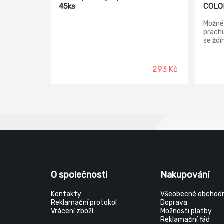
45ks
COLO
Možné 
prach
se žd
šmouhy
bavlna
déle h
293 Kč
lesk a
nevyž
prostř
životn
choulo
opatr
vidite
– je m
pračce
nepouž
nižšíc
životn
O společnosti
Nakupování
dopady
Kontakty
Všeobecné obchodn
Reklamační protokol
Doprava
Vrácení zboží
Možnosti platby
Reklamační řád