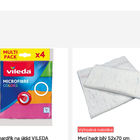
-17%
Výhodná nabídka
hardřík na úklid VILEDA
Mycí hadr bílý 52x70 cm