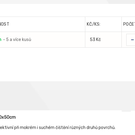
NOST
KČ/KS:
POČE
-
m
- 5 a více kusů
53 Kč
 60x50cm
efektivní při mokrém i suchém čištění různých druhů povrchů.