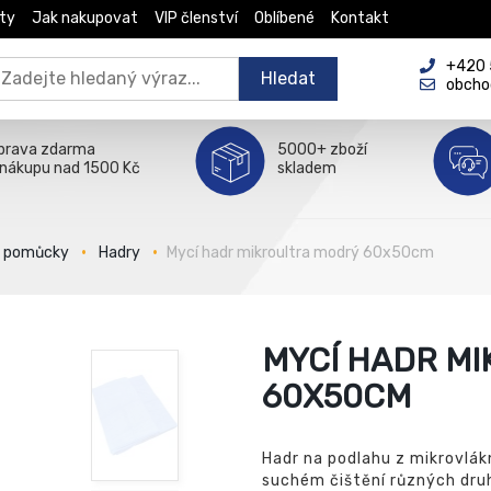
ty
Jak nakupovat
VIP členství
Oblíbené
Kontakt
+420 5
Hledat
obcho
prava zdarma
5000+ zboží
 nákupu nad 1500 Kč
skladem
é pomůcky
Hadry
Mycí hadr mikroultra modrý 60x50cm
MYCÍ HADR M
60X50CM
Hadr na podlahu z mikrovlákn
suchém čištění různých dru