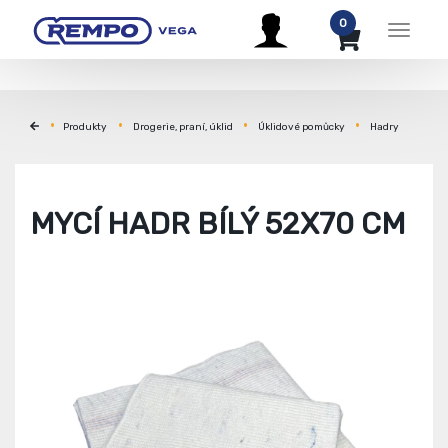
0
Menu
Produkty
Drogerie, praní, úklid
Úklidové pomůcky
Hadry
MYCÍ HADR BÍLÝ 52X70 CM