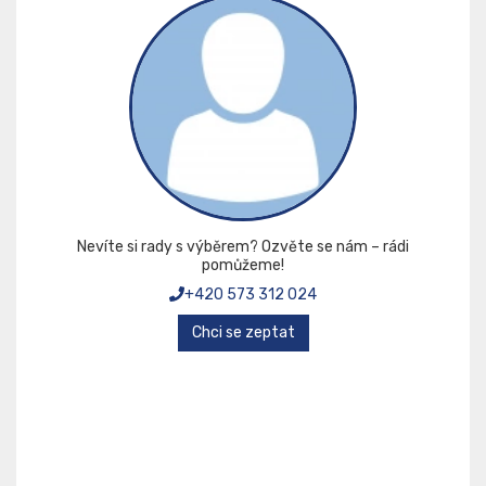
Nevíte si rady s výběrem? Ozvěte se nám – rádi
pomůžeme!
+420 573 312 024
Chci se zeptat