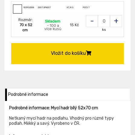
103902008
DOSTUPNOST
KČ/KS:
POČET
-
+
Rozměr:
Skladem
70 x 52
15 Kč
- 100 a
více kusů
ks
cm
Vložit do košíku
Podrobné informace
Podrobné informace: Mycí hadr bílý 52x70 cm
Netkaný mycí hadr na podlahu. Vhodný pro různé typy
podlah. Měkký a savý. Vyrobeno v ČR.