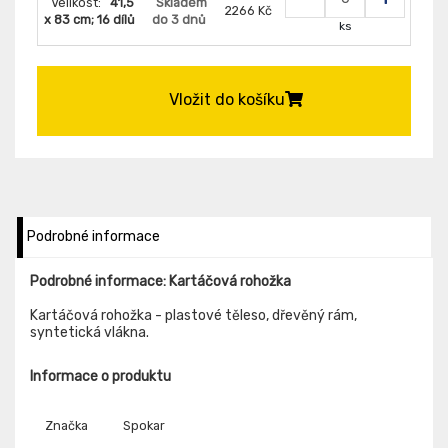
Velikost:
41,5
Skladem
2266 Kč
x 83 cm; 16 dílů
do 3 dnů
ks
Vložit do košíku
Podrobné informace
Podrobné informace: Kartáčová rohožka
Kartáčová rohožka - plastové těleso, dřevěný rám,
syntetická vlákna.
Informace o produktu
Značka
Spokar