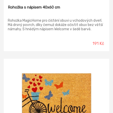
Rohožka s nápisem 40x60 cm
Rohožka MagicHome pro čištění obuvi u vchodových dveří.
Má drsný povrch, díky čemuž dokáže očistit obuv bez větší
námahy. S hnědým nápisem Welcome v šedé barvě.
191 Kč