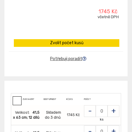
1745 Kč
včetně DPH
Zvolit počet kusů
Potřebuji poradit
ZV8144397
DOSTUPNOST
KČ/KS:
POČET
-
+
Velikost:
41,5
Skladem
1745 Kč
x 63 cm; 12 dílů
do 3 dnů
ks
-
+