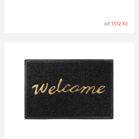
od
1312 Kč