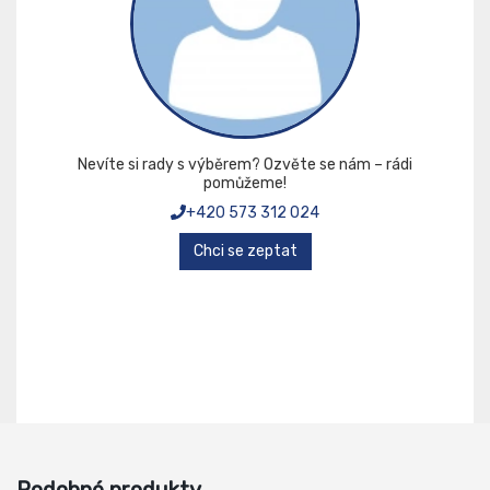
Nevíte si rady s výběrem? Ozvěte se nám – rádi
pomůžeme!
+420 573 312 024
Chci se zeptat