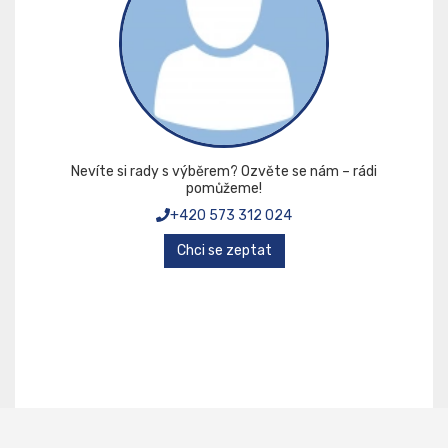
Nevíte si rady s výběrem? Ozvěte se nám – rádi
pomůžeme!
+420 573 312 024
Chci se zeptat