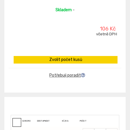
Skladem
-
106 Kč
včetně DPH
Zvolit počet kusů
Potřebuji poradit
0210092
DOSTUPNOST
KČ/KS:
POČET