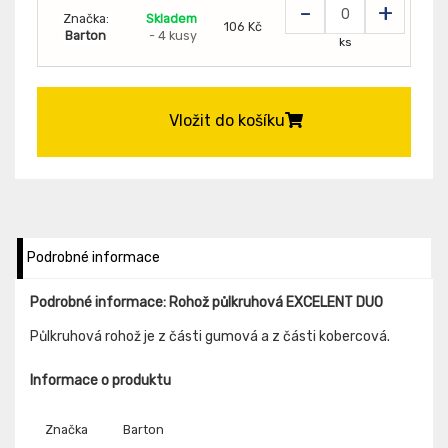
-
+
Značka:
Skladem
106 Kč
Barton
- 4 kusy
ks
Vložit do košíku
Podrobné informace
Podrobné informace: Rohož půlkruhová EXCELENT DUO
Půlkruhová rohož je z části gumová a z části kobercová.
Informace o produktu
Značka
Barton