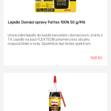
Lepidlo Domácí opravy Pattex 100% 50 g/416
Univerzální lepidlo do každé kanceláře i domácnosti, znáte z
TV. Lepidlo na bázi FLEXTEC® polymeru bez obsahu
rozpouštědel a vody. Spolehlivě lepí široké spektrum
materiálů. Spoj je mimořádně pevný, transparentní, pružný,
odolává vodě, otřesům, UV záření a teplotám od -50 °C do
+80 °C.
168 Kč