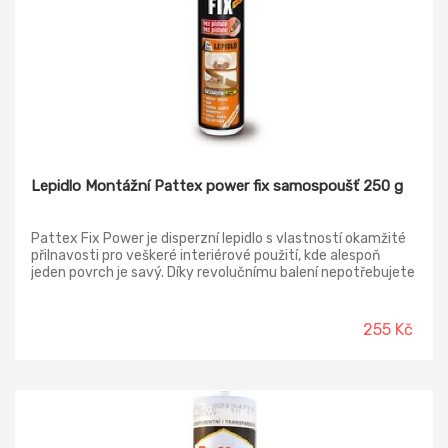
Lepidlo Montážní Pattex power fix samospoušť 250 g
Pattex Fix Power je disperzní lepidlo s vlastností okamžité
přilnavosti pro veškeré interiérové použití, kde alespoň
jeden povrch je savý. Díky revolučnímu balení nepotřebujete
aplikační pistoli. Stačí zmáčknout červenou spoušť a
pohodlně, snadno a bezpečně aplikovat lepidlo.
255 Kč