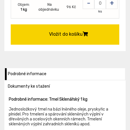
-
+
Objem:
Na
96 Kč
1 kg
objednávku
ks
Vložit do košíku
Podrobné informace
Dokumenty ke stažení
Podrobné informace: Tmel Sklenářský 1 kg
Jednosložkový tmel na bázi lněného oleje, pryskyřic a
plnidel. Pro tmelení a spárování skleněných výplní v
dřevěných a ocelových okenních rámech. Tmelení
skleněných výplní zahradních skleníků apod.