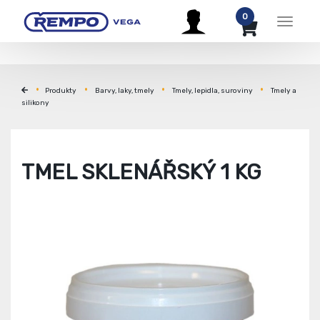
0
Menu
Produkty
Barvy, laky, tmely
Tmely, lepidla, suroviny
Tmely a
silikony
TMEL SKLENÁŘSKÝ 1 KG