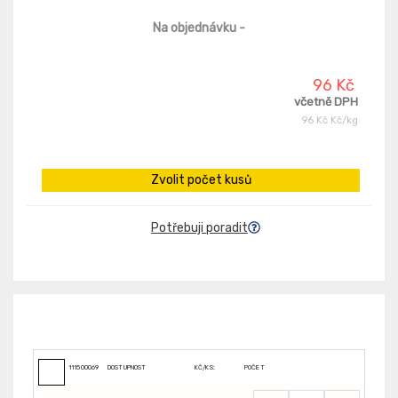
Na objednávku
-
96 Kč
včetně DPH
96 Kč Kč/kg
Zvolit počet kusů
Potřebuji poradit
111500069
DOSTUPNOST
KČ/KS:
POČET