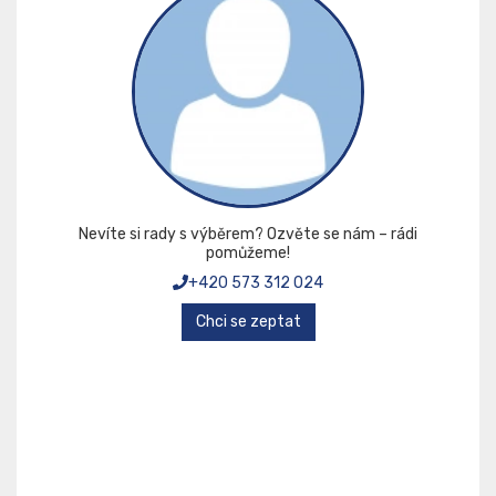
Nevíte si rady s výběrem? Ozvěte se nám – rádi
pomůžeme!
+420 573 312 024
Chci se zeptat