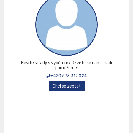
Nevíte si rady s výběrem? Ozvěte se nám – rádi
pomůžeme!
+420 573 312 024
Chci se zeptat