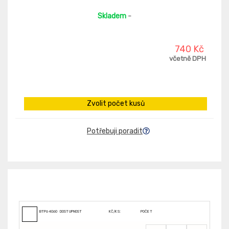
Skladem
-
740 Kč
včetně DPH
Zvolit počet kusů
Potřebuji poradit
BTP6406090
DOSTUPNOST
KČ/KS:
POČET