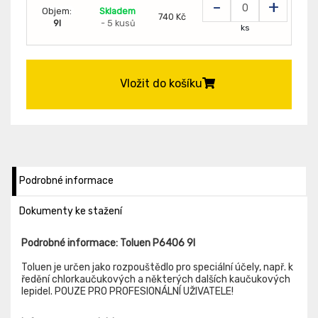
-
+
Objem:
Skladem
740 Kč
9l
- 5 kusů
ks
Vložit do košíku
Podrobné informace
Dokumenty ke stažení
Podrobné informace: Toluen P6406 9l
Toluen je určen jako rozpouštědlo pro speciální účely, např. k
ředění chlorkaučukových a některých dalších kaučukových
lepidel. POUZE PRO PROFESIONÁLNÍ UŽIVATELE!