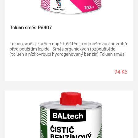
Toluen směs P6407
Toluen směs je určen např. k čištění a odmašťování povrchů
před použitím lepidel. Směs organických rozpouštědel
(toluen a nízkovroucí hydrogenovaný benzín) Toluen směs
je určený pro speciální účely, např. k čištění a odmašťování
povrchů před použitím lepidel. K aplikaci stříkáním je
výrobek určen pouze pro profesionální a průmyslové použití.
94 Kč