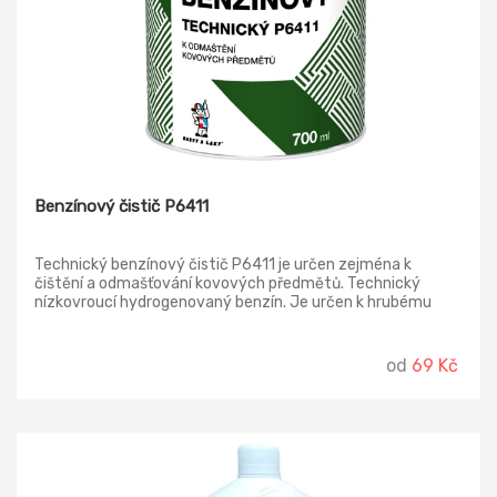
Benzínový čistič P6411
Technický benzínový čistič P6411 je určen zejména k
čištění a odmašťování kovových předmětů. Technický
nízkovroucí hydrogenovaný benzín. Je určen k hrubému
odmašťování zejména kovových předmětů. Vysoce hořlavá
kapalina a páry. Směs organických rozpouštědel
(nízkovroucí hydrogenovaný benzín, etanol a toluen).
od
69 Kč