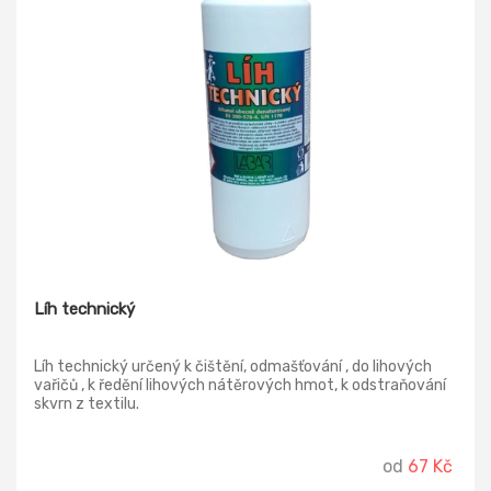
Líh technický
Líh technický určený k čištění, odmašťování , do lihových
vařičů , k ředění lihových nátěrových hmot, k odstraňování
skvrn z textilu.
od
67 Kč