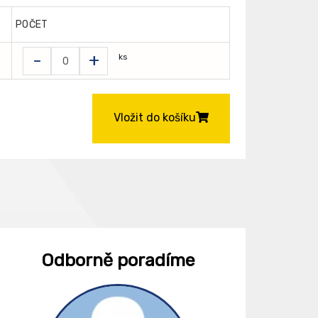
POČET
-
+
ks
Vložit do košíku
Odborně poradíme