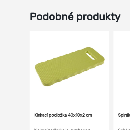
Podobné produkty
Klekací podložka 40x18x2 cm
Spirá