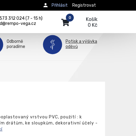
Přihlásit
Registrovat
0
73 312 024 (7 - 15 h)
Košík
d@rempo-vega.cz
0 Kč
Odborně
Potisk a výšivka
poradíme
oděvů
poplastovaný vrstvou PVC, použití : k
cím drátům, ke sloupkům, dekorativní účely -
cí