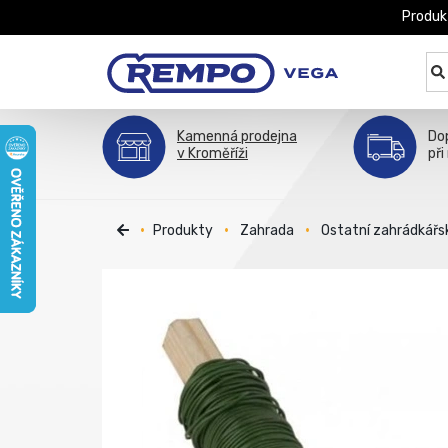
Produk
Kamenná prodejna
Do
v Kroměříži
při
Produkty
Zahrada
Ostatní zahrádkářs