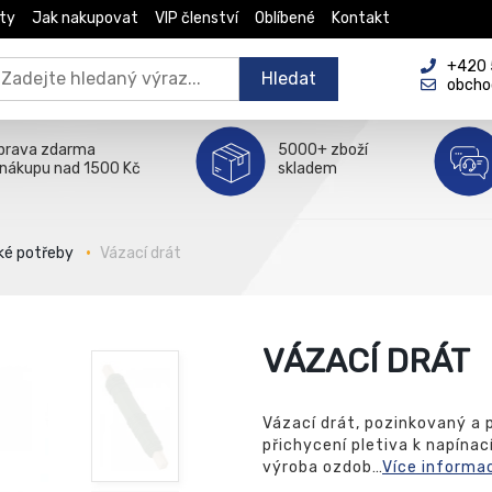
ty
Jak nakupovat
VIP členství
Oblíbené
Kontakt
+420 5
Hledat
obcho
prava zdarma
5000+ zboží
 nákupu nad 1500 Kč
skladem
ké potřeby
Vázací drát
VÁZACÍ DRÁT
Vázací drát, pozinkovaný a 
přichycení pletiva k napína
výroba ozdob…
Více informa