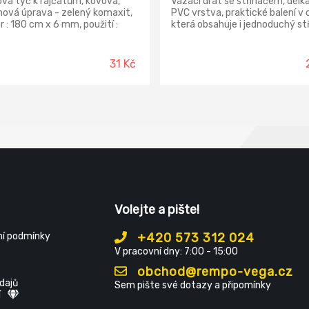
ová tyč k rajčatům, kovová,
Vázací drát se stříhačem, délk
ová úprava - zelený komaxit,
PVC vrstva, praktické balení v 
 : 180 cm x 6 mm, použití :
která obsahuje i jednoduchý stř
ová tyč pro podporu k rajčatům
mechanismus, použití : dekorat
iným popínavým rostlinám,
zahradnické a výtvarné účely.
inutému tvaru rostlina sama
31 Kč
tá je chráněna proti zlomení.
Volejte a pište!
í podmínky
+420 573 312 024
V pracovní dny: 7:00 - 15:00
obchod@rempo-vega.cz
dajů
Sem pište své dotazy a připomínky
í