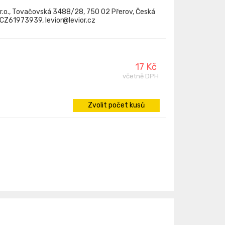
.r.o., Tovačovská 3488/28, 750 02 Přerov, Česká
: CZ61973939, levior@levior.cz
17 Kč
včetně DPH
Zvolit počet kusů