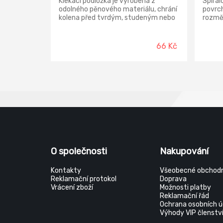
Klekací podložka je vyrobena z
Spirál
odolného pěnového materiálu, chrání
povrch
kolena před tvrdým, studeným nebo
rozměr
vlhkým povrchem.
spirál
nebo j
diky v
66 Kč
prorůs
O společnosti
Nakupování
Kontakty
Všeobecné obchodn
Reklamační protokol
Doprava
Vrácení zboží
Možnosti platby
Reklamační řád
Ochrana osobních ú
Výhody VIP členstv