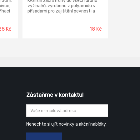
a 30m,
Kvalitní žací struny do všech druhů
cívce,
vyžínačů, vyrobeno z polyamidu s
íhací
přísadami pro zajištění pevnosti a
erské,
pružnosti, různé tvary napomáhají
žacímu účinku.
28 Kč
18 Kč
Zůstaňme v kontaktu!
Nenechte si ujít novinky a akční nabídky.