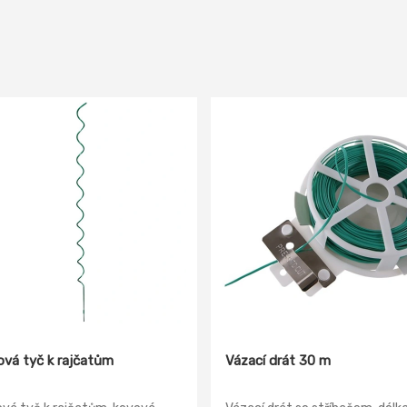
lová tyč k rajčatům
Vázací drát 30 m