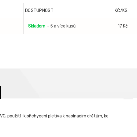
DOSTUPNOST
KČ/KS:
Skladem
- 5 a více kusů
17 Kč
, použití : k přichycení pletiva k napínacím drátům, ke