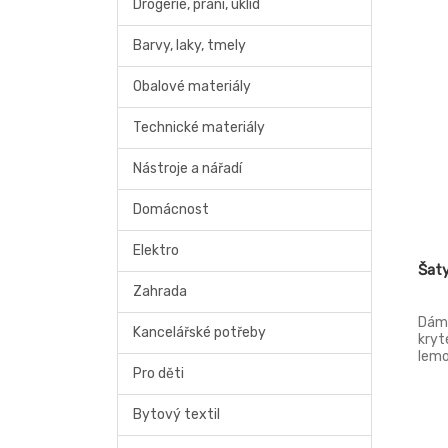
Drogerie, praní, úklid
Barvy, laky, tmely
Obalové materiály
Technické materiály
Nástroje a nářadí
Domácnost
Elektro
Šat
Zahrada
Dáms
Kancelářské potřeby
kryt
lemo
Pro děti
samo
velik
Bytový textil