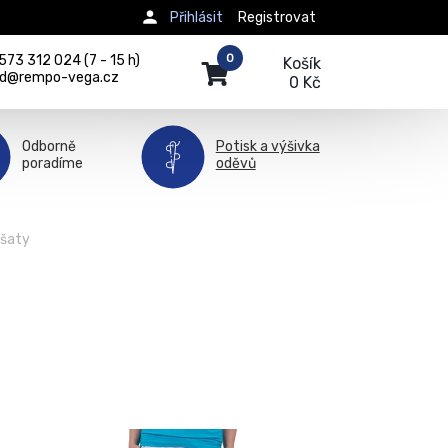
Přihlásit
Registrovat
0
73 312 024 (7 - 15 h)
Košík
d@rempo-vega.cz
0 Kč
Odborně
Potisk a výšivka
poradíme
oděvů
 šaty