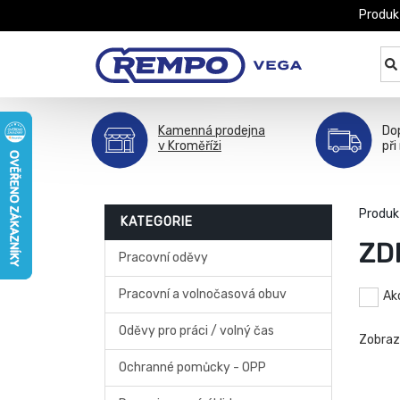
Produk
Kamenná prodejna
Do
v Kroměříži
při
Produk
KATEGORIE
ZD
Pracovní oděvy
Pracovní a volnočasová obuv
Ak
Oděvy pro práci / volný čas
Zobra
Ochranné pomůcky - OPP