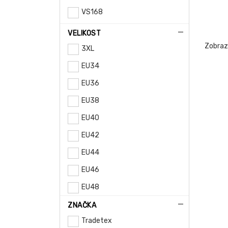
VS168
VELIKOST
Zobra
3XL
EU34
EU36
EU38
EU40
EU42
EU44
EU46
EU48
EU50
ZNAČKA
Tradetex
EU52