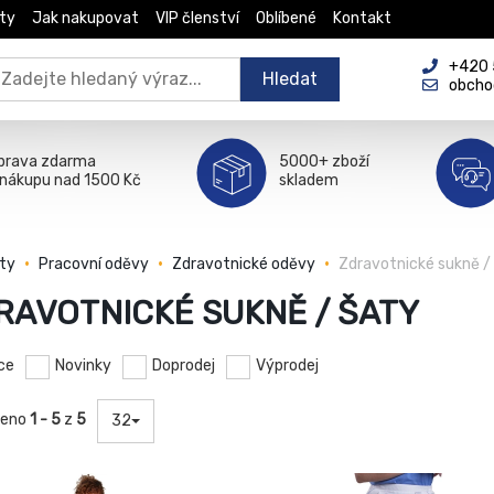
ty
Jak nakupovat
VIP členství
Oblíbené
Kontakt
+420 5
Hledat
obcho
prava zdarma
5000+ zboží
 nákupu nad 1500 Kč
skladem
ty
Pracovní oděvy
Zdravotnické oděvy
Zdravotnické sukně /
RAVOTNICKÉ SUKNĚ / ŠATY
ce
Novinky
Doprodej
Výprodej
zeno
1 - 5
z
5
32