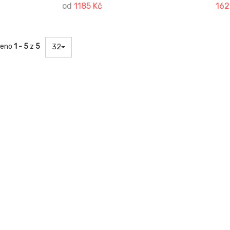
od
1185 Kč
162
zeno
1 - 5
z
5
32