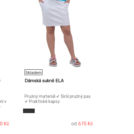
Skladem
0
Dámská sukně ELA
Pružný materiál ✔ Širší pružný pas
ní v
✔ Praktické kapsy
e
0 Kč
od
675 Kč