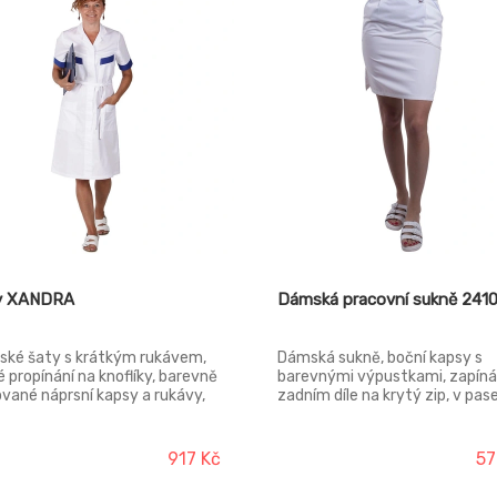
y XANDRA
Dámská pracovní sukně 241
ké šaty s krátkým rukávem,
Dámská sukně, boční kapsy s
é propínání na knoflíky, barevně
barevnými výpustkami, zapíná
vané náprsní kapsy a rukávy,
zadním díle na krytý zip, v pas
statný pásek, konfekční
boční guma, boční rozparky,
osti.
konfekční velikosti.
917 Kč
57