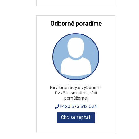
EU54
L
Odborně poradíme
M
S
XL
XS
XXL
ZK
Nevíte si rady s výběrem?
Ozvěte se nám – rádi
pomůžeme!
+420 573 312 024
Chci se zeptat