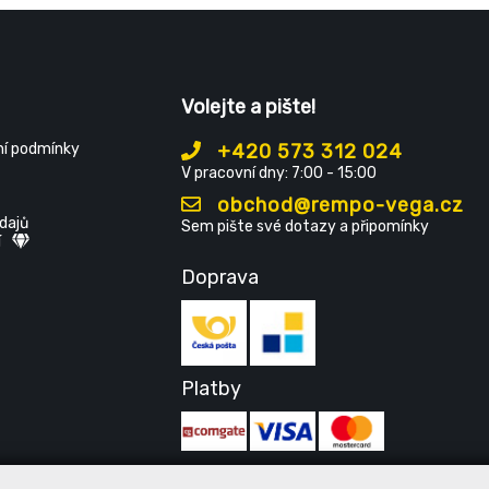
Volejte a pište!
í podmínky
+420 573 312 024
V pracovní dny: 7:00 - 15:00
obchod@rempo-vega.cz
dajů
Sem pište své dotazy a připomínky
í
Doprava
Platby