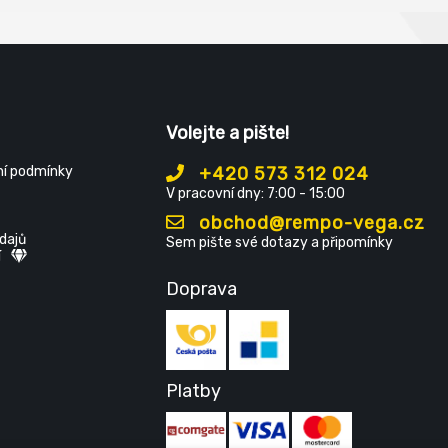
Volejte a pište!
í podmínky
+420 573 312 024
V pracovní dny: 7:00 - 15:00
obchod@rempo-vega.cz
dajů
Sem pište své dotazy a připomínky
í
Doprava
Platby