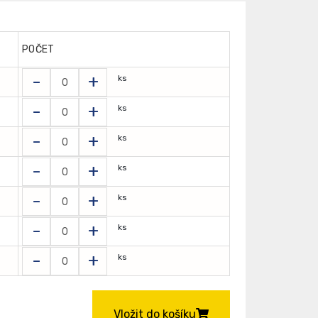
POČET
-
+
ks
-
+
ks
-
+
ks
-
+
ks
-
+
ks
-
+
ks
-
+
ks
Vložit do košíku