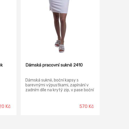
ek
Dámská pracovní sukně 2410
Dámská sukně, boční kapsy s
barevnými výpustkami, zapínání v
zadním díle na krytý zip, v pase boční
guma, boční rozparky, konfekční
velikosti.
20 Kč
570 Kč