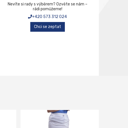
Nevíte si rady s výběrem? Ozvěte se nám –
rádi pomůžeme!
+420 573 312 024
Chci se zeptat