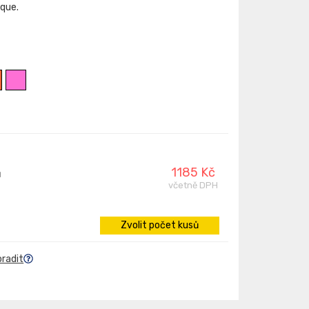
ique.
1185 Kč
ů
včetně DPH
Zvolit počet kusů
oradit