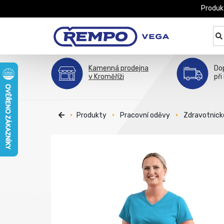
Produk
Kamenná prodejna
Do
v Kroměříži
při
Produkty
Pracovní oděvy
Zdravotnick