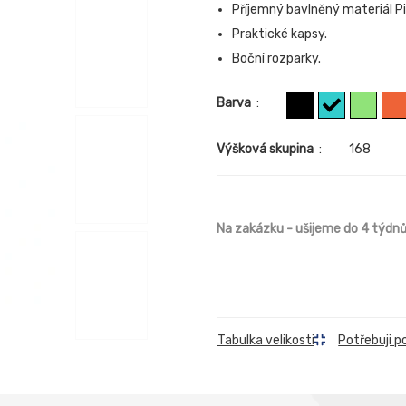
Příjemný bavlněný materiál P
Praktické kapsy.
Boční rozparky.
Barva
:
Výšková skupina
:
168
Na zakázku
- ušijeme do 4 týdn
Tabulka velikosti
Potřebuji p