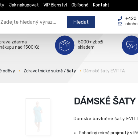
ty
Jak nakupovat
VIP členství
Oblíbené
Kontakt
+420 5
Hledat
obcho
prava zdarma
5000+ zboží
 nákupu nad 1500 Kč
skladem
é oděvy
Zdravotnické sukně / šaty
Dámské šaty EVITTA
DÁMSKÉ ŠATY 
Dámské bavlněné šaty EVIT
Pohodlný mírně projmutý stři