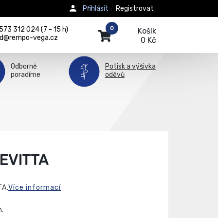
Přihlásit
Registrovat
0
73 312 024 (7 - 15 h)
Košík
d@rempo-vega.cz
0 Kč
Odborně
Potisk a výšivka
poradíme
oděvů
EVITTA
TA.
Více informací
h.