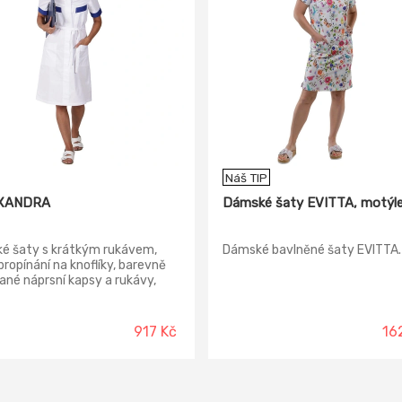
Náš TIP
 XANDRA
Dámské šaty EVITTA, motýl
é šaty s krátkým rukávem,
Dámské bavlněné šaty EVITTA.
propínání na knoflíky, barevně
né náprsní kapsy a rukávy,
tatný pásek, konfekční
ti.
917 Kč
16