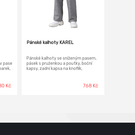
Pánské kalhoty KAREL
Pánské kalhoty se sníženým pasem,
v pase
pásek s pruženkou a poutky, boční
parek,
kapsy, zadní kapsa na knoflík,
h
rozparek na zip.
80 Kč
768 Kč