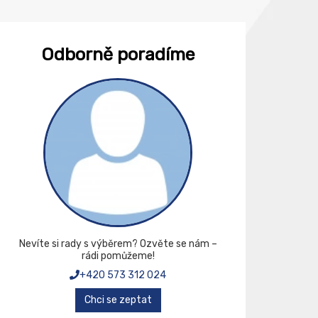
Odborně poradíme
Nevíte si rady s výběrem? Ozvěte se nám –
rádi pomůžeme!
+420 573 312 024
Chci se zeptat