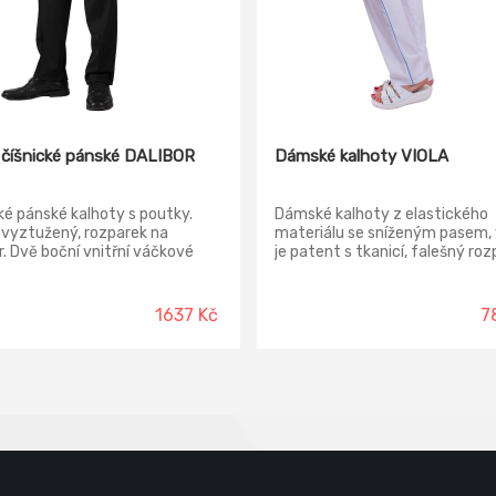
 číšnické pánské DALIBOR
Dámské kalhoty VIOLA
ké pánské kalhoty s poutky.
Dámské kalhoty z elastického
 vyztužený, rozparek na
materiálu se sníženým pasem, 
. Dvě boční vnitřní váčkové
je patent s tkanicí, falešný roz
s šikmými vstupy. Zadní
boční kapsy váčkové, v bočníc
á kapsa s vnitřním váčkem je
švech lampasy.
á zápinkou s knoflíkem. Délka
1637 Kč
7
 je neukončená.