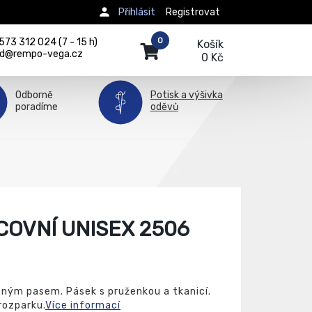
Přihlásit
Registrovat
0
73 312 024 (7 - 15 h)
Košík
d@rempo-vega.cz
0 Kč
Odborně
Potisk a výšivka
poradíme
oděvů
OVNÍ UNISEX 2506
eným pasem. Pásek s pruženkou a tkanicí.
rozparku.
Více informací