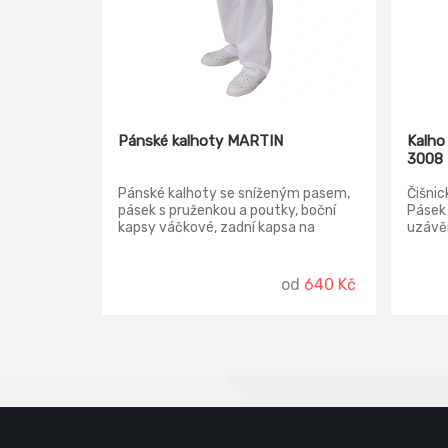
Pánské kalhoty MARTIN
Kalho
3008
Pánské kalhoty se sníženým pasem,
Čišnic
pásek s pruženkou a poutky, boční
Pásek
kapsy váčkové, zadní kapsa na
uzávěr
knoflík, rozparek na zip.
kapsy 
lištov
jištěn
od
640 Kč
kalhot