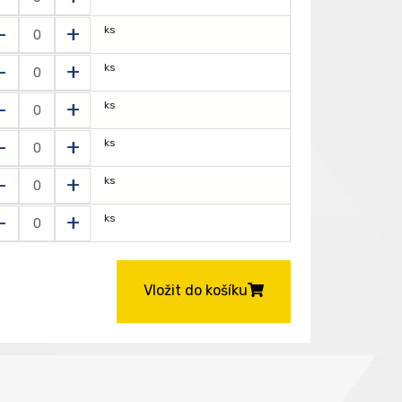
-
+
ks
-
+
ks
-
+
ks
-
+
ks
-
+
ks
-
+
ks
Vložit do košíku