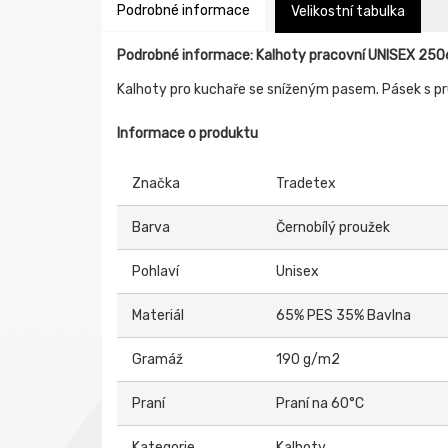
Podrobné informace
Velikostní tabulka
Podrobné informace: Kalhoty pracovní UNISEX 250
Kalhoty pro kuchaře se sníženým pasem. Pásek s pru
Informace o produktu
Značka
Tradetex
Barva
Černobílý proužek
Pohlaví
Unisex
Materiál
65% PES 35% Bavlna
Gramáž
190 g/m2
Praní
Praní na 60°C
Kategorie
Kalhoty