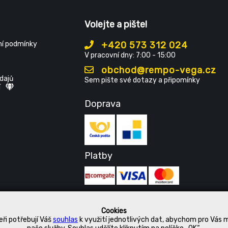
Volejte a pište!
í podmínky
+420 573 312 024
V pracovní dny: 7:00 - 15:00
obchod@rempo-vega.cz
dajů
Sem pište své dotazy a připomínky
í
Doprava
Platby
Cookies
ři potřebují Váš
souhlas
k využití jednotlivých dat, abychom pro Vás 