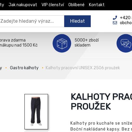
ty
Jak nakupovat
VIP členství
Oblíbené
Kontakt
+420 5
Hledat
obcho
prava zdarma
5000+ zboží
 nákupu nad 1500 Kč
skladem
y
Gastro kalhoty
Kalhoty pracovní UNISEX 2506 proužek
KALHOTY PRAC
PROUŽEK
Kalhoty pro kuchaře se sníž
Boční nakládané kapsy. Bez 