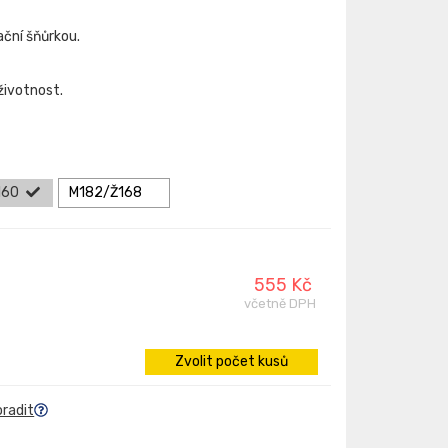
ační šňůrkou.
 životnost.
160
M182/Ž168
555 Kč
včetně DPH
Zvolit počet kusů
oradit