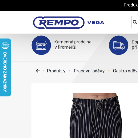
Produk
Kamenná prodejna
Do
v Kroměříži
při
Produkty
Pracovní oděvy
Gastro oděv