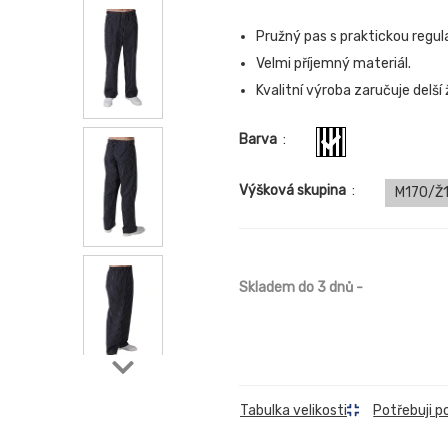
Pružný pas s praktickou regul
Velmi příjemný materiál.
Kvalitní výroba zaručuje delší
Barva
:
Výšková skupina
:
M170/Ž
Skladem do 3 dnů
-
Tabulka velikosti
Potřebuji p