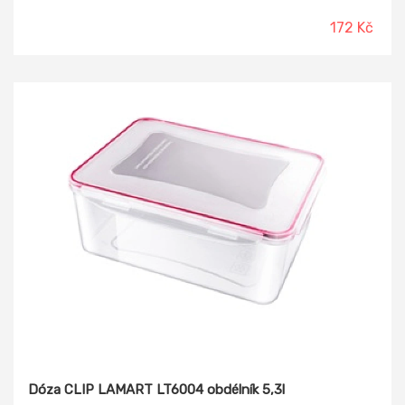
480x350x55. EKOBOX se vyznačuje oproti konkurenčním
výrobkům tohoto typu mimořádnou pevností, přičemž
172 Kč
nabízí různorodé využití při přepravě a skladování různých
předmětů od zeleniny, ovoce, balených potravin. Využití
najde rovněž v domácnostech a v administrativě. Nemá
ATEST pro styk s potravinami. Objem 31l a stohovací
nosnost je 80 kg. Hmotnost přepravky 1,1 kg.
Dóza CLIP LAMART LT6004 obdélník 5,3l