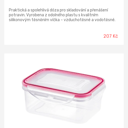
Praktická a spolehlivá dóza pro skladování a přenášení
potravin. Vyrobena z odolného plastu s kvalitním
silikonovým těsněním víčka – vzduchotěsné a vodotěsné.
Potraviny zůstávají déle čerstvé, udržují si své aroma, při
manipulaci nevytékají. Vhodné do ledničky, mrazničky,
mikrovlnné trouby a do myčky.
207 Kč