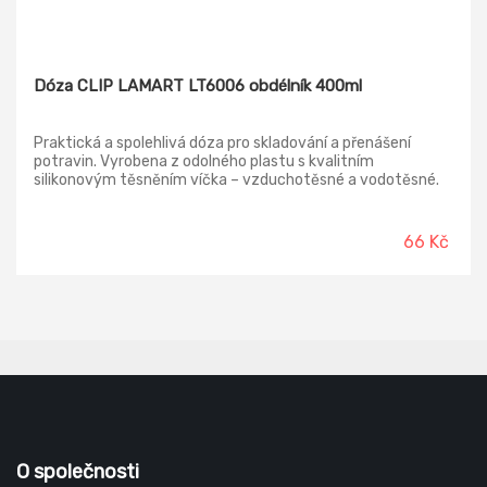
Dóza CLIP LAMART LT6006 obdélník 400ml
Praktická a spolehlivá dóza pro skladování a přenášení
potravin. Vyrobena z odolného plastu s kvalitním
silikonovým těsněním víčka – vzduchotěsné a vodotěsné.
Potraviny zůstávají déle čerstvé, udržují si své aroma, při
manipulaci nevytékají. Vhodné do ledničky, mrazničky,
mikrovlnné trouby a do myčky.
66 Kč
O společnosti