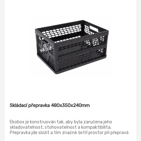
Skládací přepravka 480x350x240mm
Ekobox je konstruován tak, aby byla zaručena jeho
skladovatelnost, stohovatelnost a kompaktibilita.
Přepravka jde složit a tím značně šetří prostor při přepravě
nebo ve skladě apod. Rozměry při složeném stavu jsou