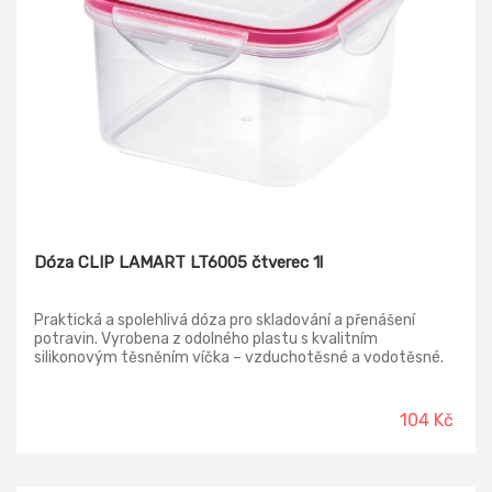
Dóza CLIP LAMART LT6005 čtverec 1l
Praktická a spolehlivá dóza pro skladování a přenášení
potravin. Vyrobena z odolného plastu s kvalitním
silikonovým těsněním víčka – vzduchotěsné a vodotěsné.
Potraviny zůstávají déle čerstvé, udržují si své aroma, při
manipulaci nevytékají. Vhodné do ledničky, mrazničky,
mikrovlnné trouby a do myčky.
104 Kč