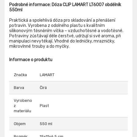
Podrobné informace: Dóza CLIP LAMART LT6007 obdélník
550ml
Praktická a spolehlivá dóza pro skladování a přenášení
potravin. Vyrobena z odolného plastu s kvalitním
silikonovým těsněním víčka – vzduchotěsné a vodotěsné.
Potraviny zůstávají déle čerstvé, udržují si své aroma, při
manipulaci nevytékají. Vhodné do ledničky, mrazničky,
mikrovlnné trouby a do myčky.
Informace o produktu
Značka
LAMART
Barva
Čirá
Vyrobeno
z
Plast
materiálu
Objem
550 ml
Rozměr
15x11x6,5 cm