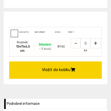
ZV8142774
DOSTUPNOST
KČ/KS:
POČET
-
+
Rozměr:
Skladem
15x11x6,5
81 Kč
- 5 kusů
ks
cm
Vložit do košíku
Podrobné informace