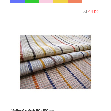
od
44 Kč
Vaflový ručník 50x100cm