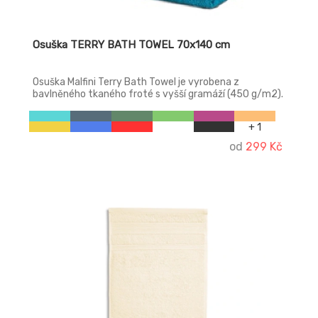
Osuška TERRY BATH TOWEL 70x140 cm
Osuška Malfini Terry Bath Towel je vyrobena z
bavlněného tkaného froté s vyšší gramáží (450 g/m2).
Jedná se o měkký a vysoce savý materiál. Zdobí ji
dekorativní bordura na obou stranách.
+ 1
od
299 Kč