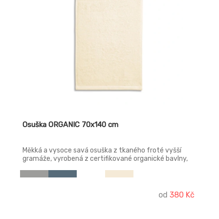
Osuška ORGANIC 70x140 cm
Měkká a vysoce savá osuška z tkaného froté vyšší
gramáže, vyrobená z certifikované organické bavlny,
vhodná pro výšivky jako dárkový předmět, má
dekorativní dvojitou borduru a etiketu použitelnou jako
závěsné poutko.
od
380 Kč