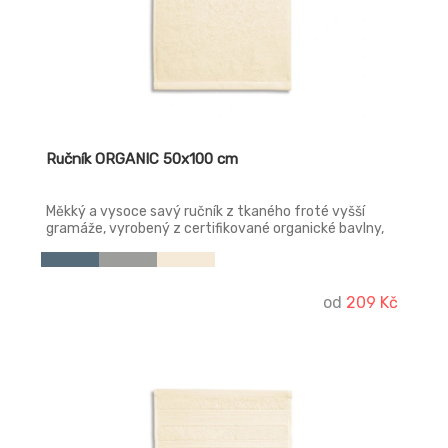
Ručník ORGANIC 50x100 cm
Měkký a vysoce savý ručník z tkaného froté vyšší
gramáže, vyrobený z certifikované organické bavlny,
vhodný pro výšivky jako dárkový předmět, má
dekorativní dvojitou borduru a etiketu použitelnou jako
závěsné poutko.
od
209 Kč