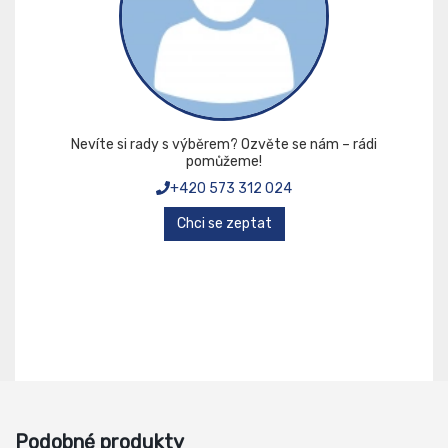
Nevíte si rady s výběrem? Ozvěte se nám – rádi
pomůžeme!
+420 573 312 024
Chci se zeptat
Podobné produkty