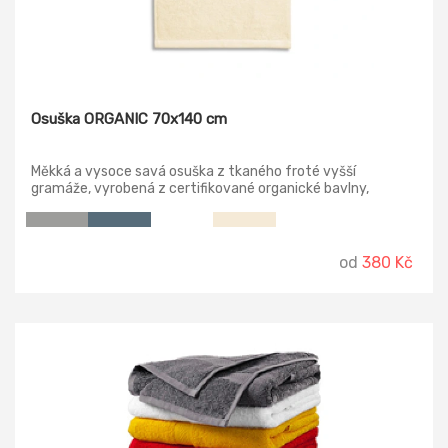
Osuška ORGANIC 70x140 cm
Měkká a vysoce savá osuška z tkaného froté vyšší
gramáže, vyrobená z certifikované organické bavlny,
vhodná pro výšivky jako dárkový předmět, má dekorativní
dvojitou borduru a etiketu použitelnou jako závěsné poutko.
od
380 Kč