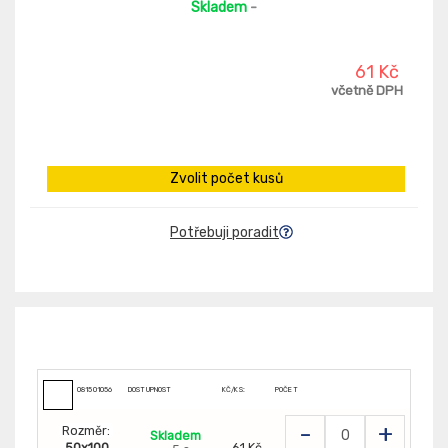
Skladem
-
61 Kč
včetně DPH
Zvolit počet kusů
Potřebuji poradit
081501056
DOSTUPNOST
KČ/KS:
POČET
-
+
Rozměr:
Skladem
50x100
61 Kč