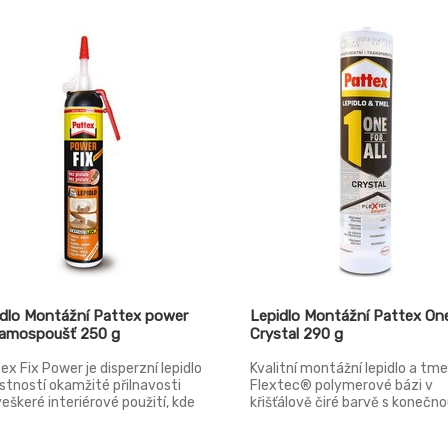
idlo Montážní Pattex power
Lepidlo Montážní Pattex One
samospoušť 250 g
Crystal 290 g
ex Fix Power je disperzní lepidlo
Kvalitní montážní lepidlo a tme
astností okamžité přilnavosti
Flextec® polymerové bázi v
veškeré interiérové použití, kde
křišťálově čiré barvě s konečn
poň jeden povrch je savý. Díky
pevností až 30 kg/m2.
lučnímu balení nepotřebujete