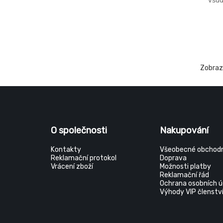
všud
rych
z ja
lepi
tužš
GLUE
šrou
modi
Zobra
po v
vyso
Není
ideál
O společnosti
Nakupování
Kontakty
Všeobecné obchodn
Reklamační protokol
Doprava
Vrácení zboží
Možnosti platby
Reklamační řád
Ochrana osobních ú
Výhody VIP členstv