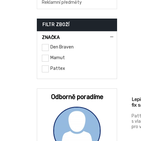
Reklamní předměty
FILTR ZBOŽÍ
ZNAČKA
Den Braven
Mamut
Pattex
Odborně poradíme
Lep
fix 
Patt
s vl
pro 
ales
revo