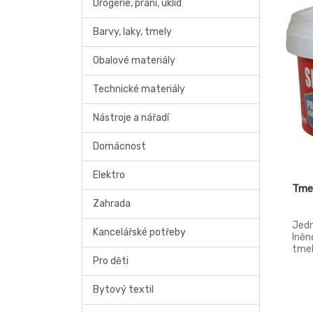
Drogerie, praní, úklid
Barvy, laky, tmely
Obalové materiály
Technické materiály
Nástroje a nářadí
Domácnost
Elektro
Tmel
Zahrada
Jedn
Kancelářské potřeby
lněné
tmel
Pro děti
výpl
oken
skle
Bytový textil
skle