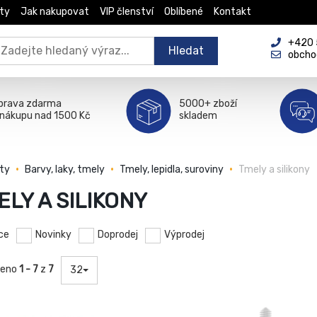
ty
Jak nakupovat
VIP členství
Oblíbené
Kontakt
+420 5
Hledat
obcho
prava zdarma
5000+ zboží
 nákupu nad 1500 Kč
skladem
ty
Barvy, laky, tmely
Tmely, lepidla, suroviny
Tmely a silikony
ELY A SILIKONY
ce
Novinky
Doprodej
Výprodej
zeno
1 - 7
z
7
32