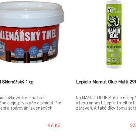
 Sklenářský 1 kg
Lepidlo Mamut Glue Multi 29
osložkový tmel na bázi
Na MAMUT GLUE Multi je nejlepš
ho oleje, pryskyřic a plnidel. Pro
všestrannost. Lepí a tmelí toti
ení a spárování skleněných
zároveň. A také díky tomu šetř
ní v dřevěných a ocelových
čas i náklady.
ních rámech. Tmelení
něných výplní zahradních
96 Kč
23
níků apod.