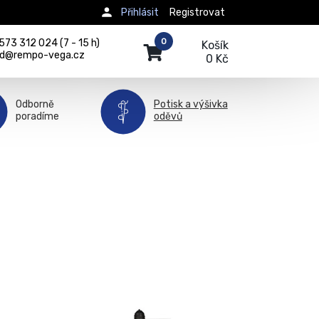
Přihlásit
Registrovat
0
73 312 024 (7 - 15 h)
Košík
d@rempo-vega.cz
0 Kč
Odborně
Potisk a výšivka
poradíme
oděvů