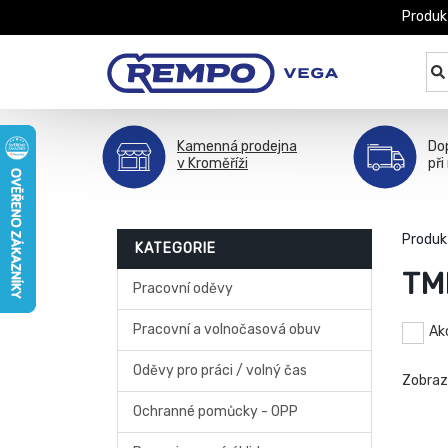
Produk
Kamenná prodejna
Do
v Kroměříži
při
Produk
KATEGORIE
TM
Pracovní oděvy
Pracovní a volnočasová obuv
Ak
Oděvy pro práci / volný čas
Zobra
Ochranné pomůcky - OPP