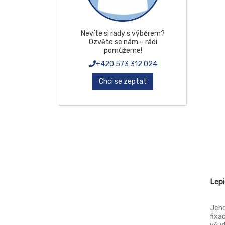
apli
červ
a be
Nevíte si rady s výběrem?
Ozvěte se nám – rádi
pomůžeme!
+420 573 312 024
Chci se zeptat
Lepi
Jeho
fixa