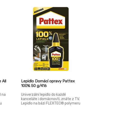
 All
Lepidlo Domácí opravy Pattex
100% 50 g/416
l na
Univerzální lepidlo do každé
kanceláře i domácnosti, znáte z TV.
ou
Lepidlo na bázi FLEXTEC® polymeru
bez obsahu rozpouštědel a vody.
Spolehlivě lepí široké spektrum