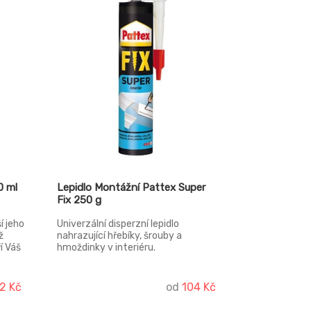
0 ml
Lepidlo Montážní Pattex Super
Fix 250 g
í jeho
Univerzální disperzní lepidlo
ž
nahrazující hřebíky, šrouby a
í Váš
hmoždinky v interiéru.
2 Kč
od
104 Kč