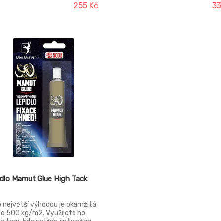
kační pistoli. Stačí zmáčknout
255 Kč
33
enou spoušť a pohodlně, snadno
zpečně aplikovat lepidlo.
dlo Mamut Glue High Tack
 největší výhodou je okamžitá
ce 500 kg/m2. Využijete ho