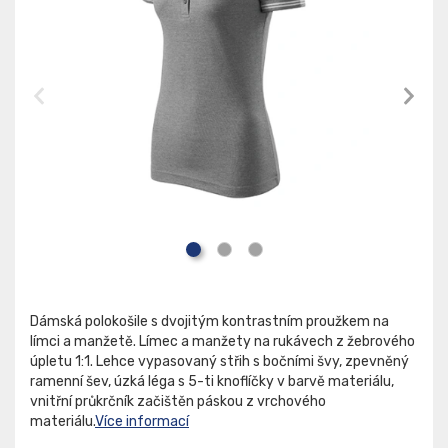
Dámská polokošile s dvojitým kontrastním proužkem na
límci a manžetě. Límec a manžety na rukávech z žebrového
úpletu 1:1. Lehce vypasovaný střih s bočními švy, zpevněný
ramenní šev, úzká léga s 5-ti knoflíčky v barvě materiálu,
vnitřní průkrčník začištěn páskou z vrchového
materiálu.
Více informací