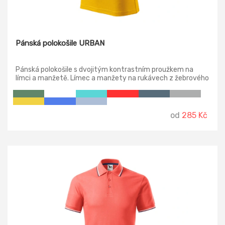
Pánská polokošile URBAN
Pánská polokošile s dvojitým kontrastním proužkem na
límci a manžetě. Límec a manžety na rukávech z žebrového
úpletu 1:1. Střih s bočními švy, zpevněný ramenní šev, léga s
3 knoflíčky v barvě materiálu, vnitřní průkrčník začištěn
páskou z vrchového materiálu.
od
285 Kč