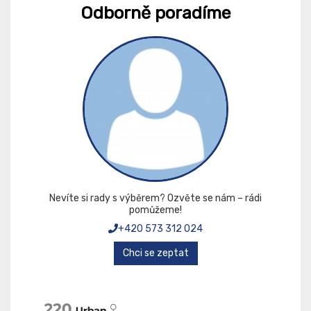
Odborně poradíme
Nevíte si rady s výběrem? Ozvěte se nám – rádi
pomůžeme!
+420 573 312 024
Chci se zeptat