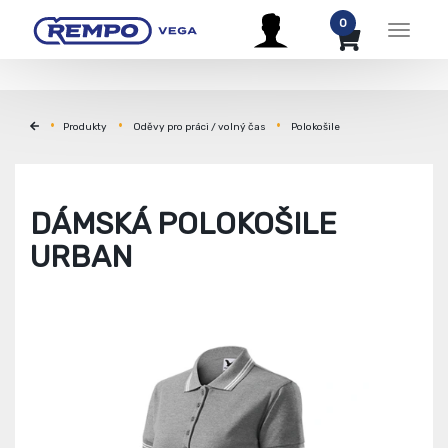
0
Menu
Produkty
Oděvy pro práci / volný čas
Polokošile
DÁMSKÁ POLOKOŠILE
URBAN