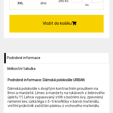
280 Kč
XXL
dnů
ks
Vložit do košíku
Podrobné informace
Velikostní tabulka
Podrobné informace: Dámská polokošile URBAN
Dámská polokošile s dvojitým kontrastním proužkem na
límci a manžetě. Límec a manžety na rukávech z žebrového
úpletu 1:1. Lehce vypasovaný střih s bočními švy, zpevněný
ramenní šev, úzká léga s 5-ti knoflíčky v barvě materiálu,
vnitřní průkrčník začištěn páskou z vrchového materiálu.