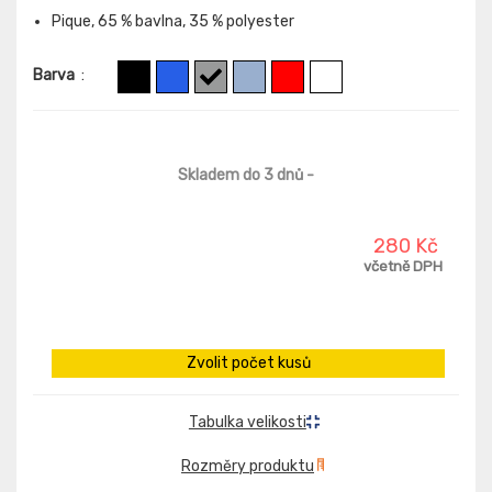
Pique, 65 % bavlna, 35 % polyester
Barva
:
Skladem do 3 dnů
-
280 Kč
včetně DPH
Zvolit počet kusů
Tabulka velikosti
Rozměry produktu