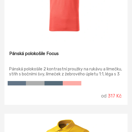
Pánská polokošile Focus
Pánská polokošile 2 kontrastní proužky na rukávu a límečku,
střih s bočními švy, límeček z žebrového úpletu 1:1, léga s 3
knoflíčky v barvě materiálu, spodní knoflíček přišitý
kontrastní nití, vnitřní průkrčník začištěn kontrastní páskou,
zpevnění ramenních švů páskou, rozparky v bočních švech s
kontrastní páskou.
od
317 Kč