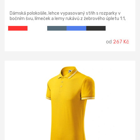
Dámská polokošile, lehce vypasovaný střih s rozparky v
bočním švu, límeček a lemy rukávů z žebrového úpletu 1:1,
úzká léga s 5 knoflíčky v barvě materiálu, vnitřní průkrčník
začištěn páskou z vrchového materiálu, zpevnění
ramenních švů páskou.
od
267 Kč