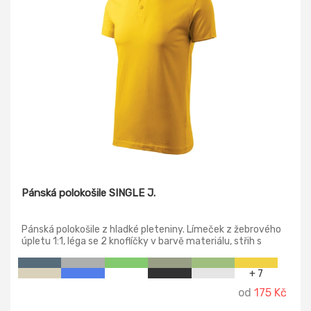
Pánská polokošile SINGLE J.
Pánská polokošile z hladké pleteniny. Límeček z žebrového
úpletu 1:1, léga se 2 knoflíčky v barvě materiálu, střih s
bočními švy, vnitřní průkrčník začištěn páskou z vrchového
materiálu, zpevnění ramenních švů páskou.
+ 7
od
175 Kč