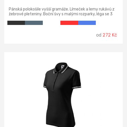
Pánská polokošile vyšší gramáže. Límeček a lemy rukávů z
žebrové pleteniny. Boční švy s malými rozparky, léga se 3
knoflíčky, zpevněný ramenní šev.
od
272 Kč