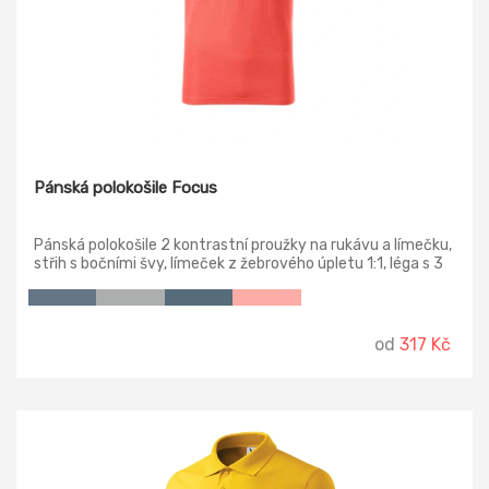
Pánská polokošile Focus
Pánská polokošile 2 kontrastní proužky na rukávu a límečku,
střih s bočními švy, límeček z žebrového úpletu 1:1, léga s 3
knoflíčky v barvě materiálu, spodní knoflíček přišitý
kontrastní nití, vnitřní průkrčník začištěn kontrastní páskou,
zpevnění ramenních švů páskou, rozparky v bočních švech s
kontrastní páskou.
od
317 Kč