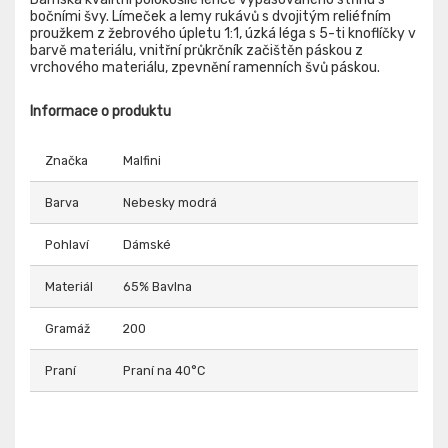
bočními švy. Límeček a lemy rukávů s dvojitým reliéfním
proužkem z žebrového úpletu 1:1, úzká léga s 5-ti knoflíčky v
barvě materiálu, vnitřní průkrčník začištěn páskou z
vrchového materiálu, zpevnění ramenních švů páskou.
Informace o produktu
Značka
Malfini
Barva
Nebesky modrá
Pohlaví
Dámské
Materiál
65% Bavlna
Gramáž
200
Praní
Praní na 40°C