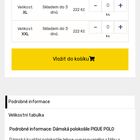
-
+
Velikost:
Skladem do 3
222 Kč
XL
dnů
ks
-
+
Velikost:
Skladem do 3
222 Kč
XXL
dnů
ks
Vložit do košíku
Podrobné informace
Velikostní tabulka
Podrobné informace: Dámská polokošile PIQUE POLO
Dámská kvalitní polokošile lehce vypasovaného střihu s