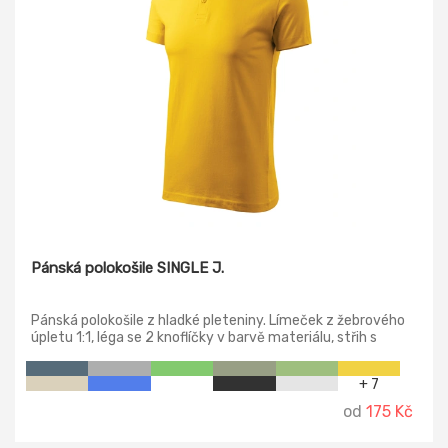
Pánská polokošile SINGLE J.
Pánská polokošile z hladké pleteniny. Límeček z žebrového
úpletu 1:1, léga se 2 knoflíčky v barvě materiálu, střih s
bočními švy, vnitřní průkrčník začištěn páskou z vrchového
materiálu, zpevnění ramenních švů páskou.
+ 7
od
175 Kč