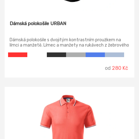
Dámská polokošile URBAN
Dámská polokošile s dvojitým kontrastním proužkem na
límci a manžetě. Límec a manžety na rukávech z žebrového
úpletu 1:1. Lehce vypasovaný střih s bočními švy, zpevněný
ramenní šev, úzká léga s 5-ti knoflíčky v barvě materiálu,
vnitřní průkrčník začištěn páskou z vrchového materiálu.
od
280 Kč