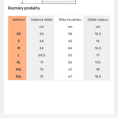
Rozměry produktu
Velikost
Celková délká
Šířka hrudníku
Délká rukávu
cm
cm
cm
XS
63
38
15,5
S
64
42
16
M
66
46
16,5
L
68,5
50
17
XL
71
55
17,5
XXL
73
61
18
3XL
75
67
18,5