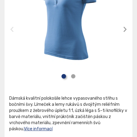
Dámská kvalitní polokošile lehce vypasovaného střihu s
bočními švy. Límeček a lemy rukávů s dvojitým reliéfním
proužkem z žebrového úpletu 1:1, úzká léga s 5-ti knoflíčky v
barvě materiálu, vnitřní průkrčník začištěn páskou z
vrchového materiálu, zpevnění ramenních švů
páskou.
Více informací