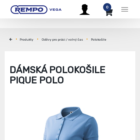
0
Menu
Produkty
Oděvy pro práci / volný čas
Polokošile
DÁMSKÁ POLOKOŠILE
PIQUE POLO