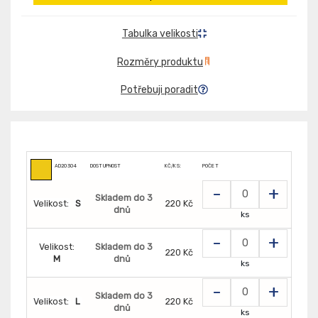
Tabulka velikosti
Rozměry produktu
Potřebuji poradit
AD20304
DOSTUPNOST
KČ/KS:
POČET
-
+
Skladem do 3
Velikost:
S
220 Kč
dnů
ks
-
+
Velikost:
Skladem do 3
220 Kč
M
dnů
ks
-
+
Skladem do 3
Velikost:
L
220 Kč
dnů
ks