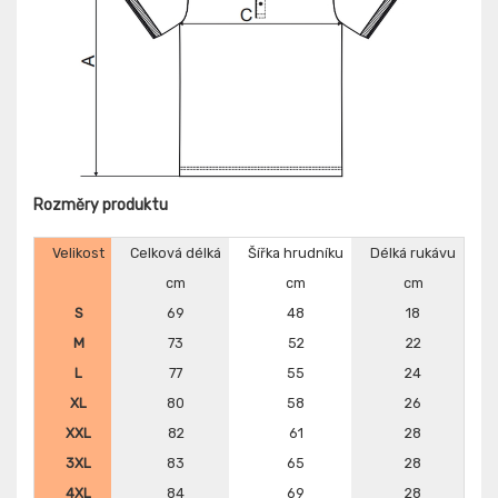
Rozměry produktu
Velikost
Celková délká
Šířka hrudníku
Délká rukávu
cm
cm
cm
S
69
48
18
M
73
52
22
L
77
55
24
XL
80
58
26
XXL
82
61
28
3XL
83
65
28
4XL
84
69
28