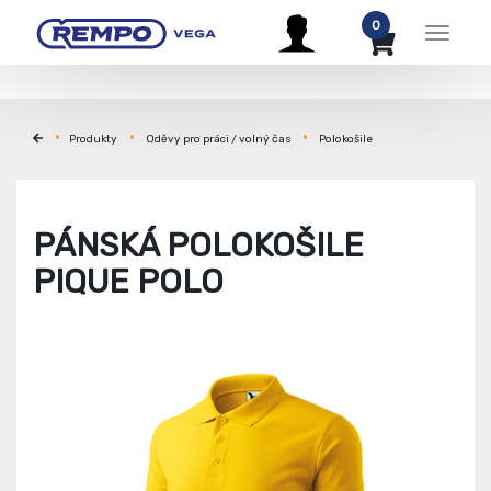
0
Menu
Produkty
Oděvy pro práci / volný čas
Polokošile
PÁNSKÁ POLOKOŠILE
PIQUE POLO