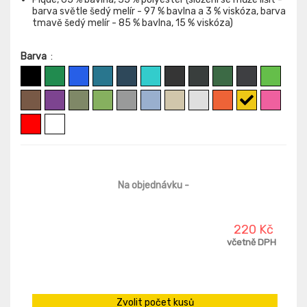
barva světle šedý melír - 97 % bavlna a 3 % viskóza, barva
tmavě šedý melír - 85 % bavlna, 15 % viskóza)
Barva
:
Na objednávku
-
220 Kč
včetně DPH
Zvolit počet kusů