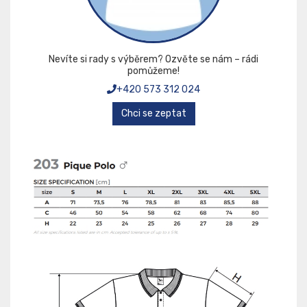
Nevíte si rady s výběrem? Ozvěte se nám – rádi
pomůžeme!
+420 573 312 024
Chci se zeptat