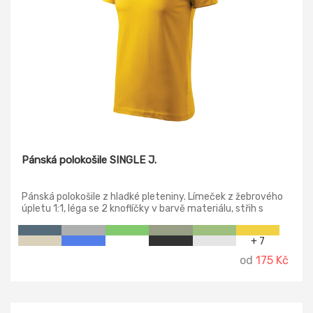
Pánská polokošile SINGLE J.
Pánská polokošile z hladké pleteniny. Límeček z žebrového
úpletu 1:1, léga se 2 knoflíčky v barvě materiálu, střih s
bočními švy, vnitřní průkrčník začištěn páskou z vrchového
materiálu, zpevnění ramenních švů páskou.
+ 7
od
175 Kč