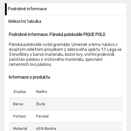
Podrobné informace
Velikostní tabulka
Podrobné informace: Pánská polokošile PIQUE POLO
Pánská polokošile vyšší gramáže. Límeček a lemy rukávů s
dvojitým reliéfním proužkem z žebrového úpletu 1:1. Léga se
3 knoflíčky v barvě materiálu, boční švy, vnitřní průkrčník
začištěn páskou z vrchového materiálu, zpevnění
ramenních švů páskou.
Informace o produktu
Značka
Malfini
Barva
Žlutá
Pohlaví
Pánské
Materiál
65% Bavlna