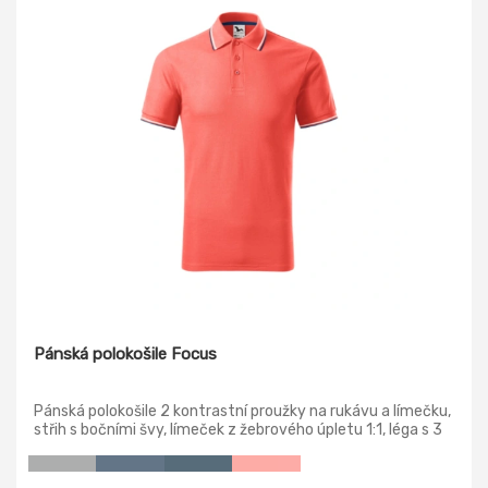
Pánská polokošile Focus
Pánská polokošile 2 kontrastní proužky na rukávu a límečku,
střih s bočními švy, límeček z žebrového úpletu 1:1, léga s 3
knoflíčky v barvě materiálu, spodní knoflíček přišitý
kontrastní nití, vnitřní průkrčník začištěn kontrastní páskou,
zpevnění ramenních švů páskou, rozparky v bočních švech s