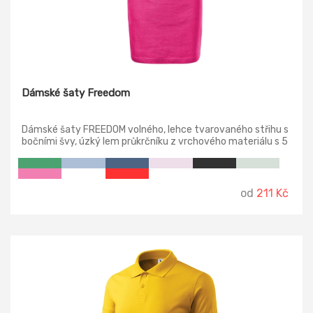
Dámské šaty Freedom
Dámské šaty FREEDOM volného, lehce tvarovaného střihu s
bočními švy, úzký lem průkrčníku z vrchového materiálu s 5
% elastanu, zpevňující páska od ramene k rameni, ohrnuté
rukávy zachycené ve 4 bodech šitím.
od
211 Kč