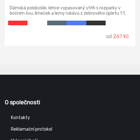
Dámská polokošile, lehce vypasovaný střih s rozparky v
bočním švu, límeček a lemy rukávů z žebrového úpletu 1:1,
úzká léga s 5 knoflíčky v barvě materiálu, vnitřní průkrčník
začištěn páskou z vrchového materiálu, zpevnění
ramenních švů páskou.
od
267 Kč
O společnosti
Kontakty
Reklamační protokol