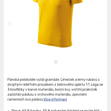
Pánská polokošile vyšší gramáže. Límeček a lemy rukávů s
dvojitým reliéfním proužkem z žebrového úpletu 1:1. Léga se
3 knoflíčky v barvě materiálu, boční švy, vnitřní průkrčník
začištěn páskou z vrchového materiálu, zpevnění
ramenních švů páskou.
Více informací
Pique, 65 % bavlna, 35 % polyester (složení se může lišit -