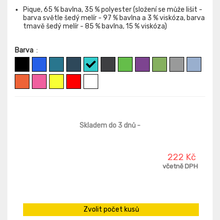
Pique, 65 % bavlna, 35 % polyester (složení se může lišit -
barva světle šedý melír - 97 % bavlna a 3 % viskóza, barva
tmavě šedý melír - 85 % bavlna, 15 % viskóza)
Barva
:
Skladem do 3 dnů
-
222 Kč
včetně DPH
Zvolit počet kusů