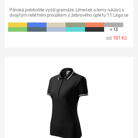
Pánská polokošile vyšší gramáže. Límeček a lemy rukávů s
dvojitým reliéfním proužkem z žebrového úpletu 1:1. Léga se
3 knoflíčky v barvě materiálu, boční švy, vnitřní průkrčník
začištěn páskou z vrchového materiálu, zpevnění
+ 13
ramenních švů páskou.
od
181 Kč