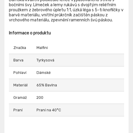
bočními švy. Límeček a lemy rukávů s dvojitým reliéfním
proužkem z žebrového úpletu 1:1, úzká léga s 5-ti knoflíčky v
barvě materiálu, vnitřní průkrčník začištěn páskou z
vrchového materiálu, zpevnění ramenních švů páskou.
Informace o produktu
Značka
Malfini
Barva
Tyrkysová
Pohlaví
Dámské
Materiál
65% Bavlna
Gramáž
200
Praní
Praní na 40°C