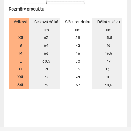
Rozměry produktu
Velikost
Celková délká
Šířka hrudníku
Délká rukávu
cm
cm
cm
XS
63
38
15,5
S
64
42
16
M
66
46
16,5
L
68,5
50
17
XL
71
55
17,5
XXL
73
61
18
3XL
75
67
18,5