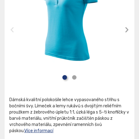
Dámská kvalitní polokošile lehce vypasovaného střihu s
bočními švy. Límeček a lemy rukávů s dvojitým reliéfním
proužkem z žebrového úpletu 1:1, úzká léga s 5-ti knoflíčky v
barvě materiálu, vnitřní průkrčník začištěn páskou z
vrchového materiálu, zpevnění ramenních švů
páskou.
Více informací