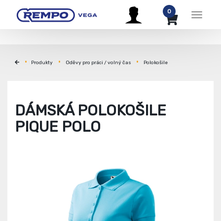
0
Menu
Produkty
Oděvy pro práci / volný čas
Polokošile
DÁMSKÁ POLOKOŠILE
PIQUE POLO