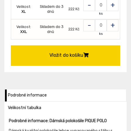
-
+
Velikost:
Skladem do 3
222 Kč
XL
dnů
ks
-
+
Velikost:
Skladem do 3
222 Kč
XXL
dnů
ks
Vložit do košíku
Podrobné informace
Velikostní tabulka
Podrobné informace: Dámská polokošile PIQUE POLO
Dámská kvalitní polokošile lehce vypasovaného střihu s