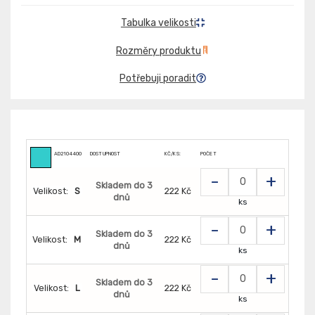
Tabulka velikosti
Rozměry produktu
Potřebuji poradit
AD2104400
DOSTUPNOST
KČ/KS:
POČET
-
+
Skladem do 3
Velikost:
S
222 Kč
dnů
ks
-
+
Skladem do 3
Velikost:
M
222 Kč
dnů
ks
-
+
Skladem do 3
Velikost:
L
222 Kč
dnů
ks