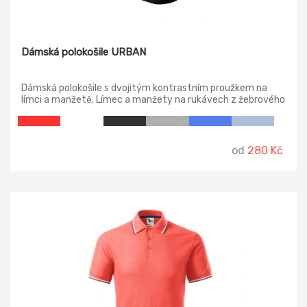
Dámská polokošile URBAN
Dámská polokošile s dvojitým kontrastním proužkem na
límci a manžetě. Límec a manžety na rukávech z žebrového
úpletu 1:1. Lehce vypasovaný střih s bočními švy, zpevněný
ramenní šev, úzká léga s 5-ti knoflíčky v barvě materiálu,
vnitřní průkrčník začištěn páskou z vrchového materiálu.
od
280 Kč