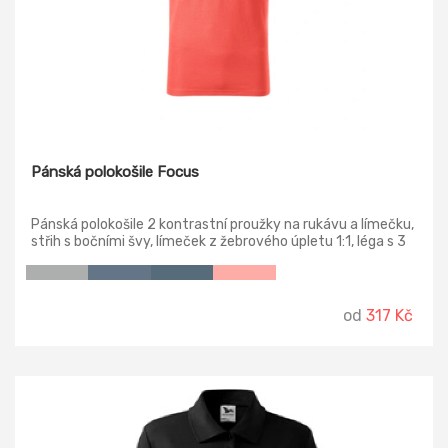
Pánská polokošile Focus
Pánská polokošile 2 kontrastní proužky na rukávu a límečku,
střih s bočními švy, límeček z žebrového úpletu 1:1, léga s 3
knoflíčky v barvě materiálu, spodní knoflíček přišitý
kontrastní nití, vnitřní průkrčník začištěn kontrastní páskou,
zpevnění ramenních švů páskou, rozparky v bočních švech s
kontrastní páskou.
od
317 Kč