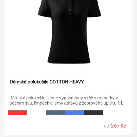
Dámská polokošile COTTON HEAVY
Dámská polokošile, lehce vypasovaný střih s rozparky v
bočním švu, límeček a lemy rukávů z žebrového úpletu 1:1,
úzká léga s 5 knoflíčky v barvě materiálu, vnitřní průkrčník
začištěn páskou z vrchového materiálu, zpevnění
ramenních švů páskou.
od
267 Kč