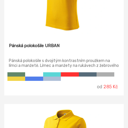
Pánská polokošile URBAN
Pánská polokošile s dvojitým kontrastním proužkem na
límci a manžetě. Límec a manžety na rukávech z žebrového
úpletu 1:1. Střih s bočními švy, zpevněný ramenní šev, léga s
3 knoflíčky v barvě materiálu, vnitřní průkrčník začištěn
páskou z vrchového materiálu.
od
285 Kč