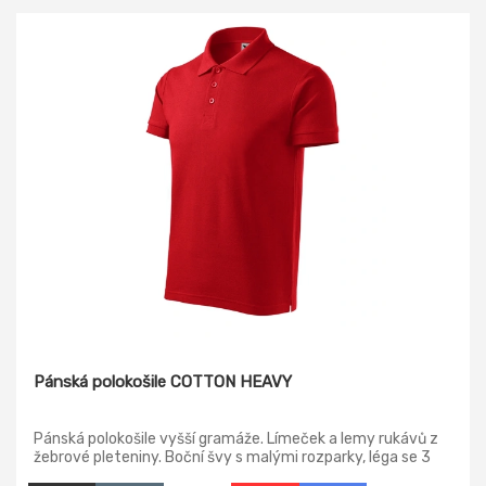
Pánská polokošile COTTON HEAVY
Pánská polokošile vyšší gramáže. Límeček a lemy rukávů z
žebrové pleteniny. Boční švy s malými rozparky, léga se 3
knoflíčky, zpevněný ramenní šev.