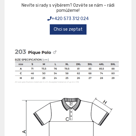
Nevíte si rady s výběrem? Ozvěte se nám – rádi
pomůžeme!
+420 573 312 024
Chci se zeptat