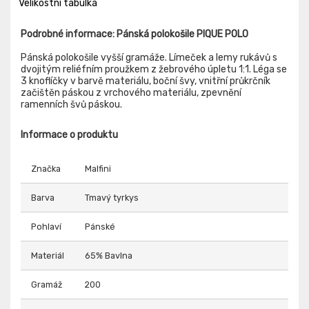
Velikostní tabulka
Podrobné informace: Pánská polokošile PIQUE POLO
Pánská polokošile vyšší gramáže. Límeček a lemy rukávů s
dvojitým reliéfním proužkem z žebrového úpletu 1:1. Léga se
3 knoflíčky v barvě materiálu, boční švy, vnitřní průkrčník
začištěn páskou z vrchového materiálu, zpevnění
ramenních švů páskou.
Informace o produktu
Značka
Malfini
Barva
Tmavý tyrkys
Pohlaví
Pánské
Materiál
65% Bavlna
Gramáž
200