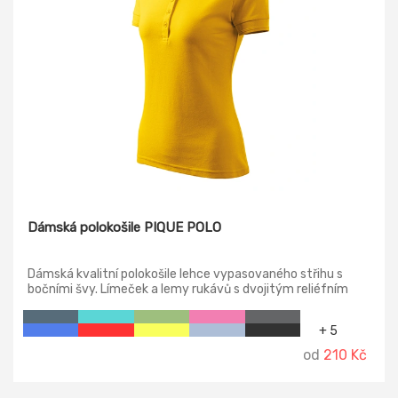
Dámská polokošile PIQUE POLO
Dámská kvalitní polokošile lehce vypasovaného střihu s
bočními švy. Límeček a lemy rukávů s dvojitým reliéfním
proužkem z žebrového úpletu 1:1, úzká léga s 5-ti knoflíčky v
barvě materiálu, vnitřní průkrčník začištěn páskou z
+ 5
vrchového materiálu, zpevnění ramenních švů páskou.
od
210 Kč