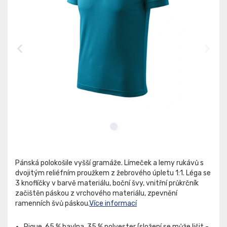
Pánská polokošile vyšší gramáže. Límeček a lemy rukávů s
dvojitým reliéfním proužkem z žebrového úpletu 1:1. Léga se
3 knoflíčky v barvě materiálu, boční švy, vnitřní průkrčník
začištěn páskou z vrchového materiálu, zpevnění
ramenních švů páskou.
Více informací
Pique, 65 % bavlna, 35 % polyester (složení se může lišit -