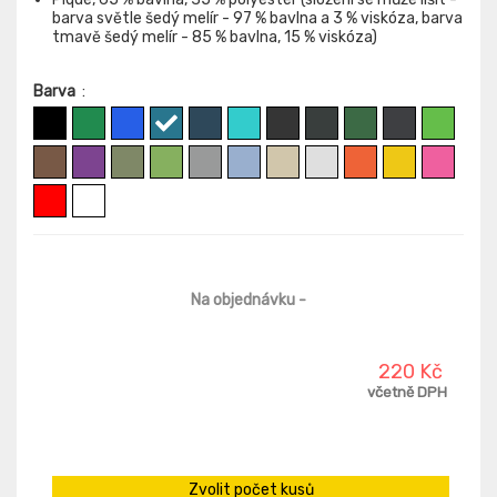
barva světle šedý melír - 97 % bavlna a 3 % viskóza, barva
tmavě šedý melír - 85 % bavlna, 15 % viskóza)
Barva
:
Na objednávku
-
220 Kč
včetně DPH
Zvolit počet kusů