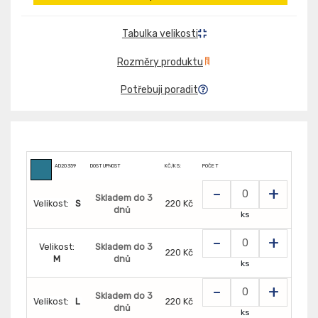
Tabulka velikosti
Rozměry produktu
Potřebuji poradit
AD20359
DOSTUPNOST
KČ/KS:
POČET
-
+
Skladem do 3
Velikost:
S
220 Kč
dnů
ks
-
+
Velikost:
Skladem do 3
220 Kč
M
dnů
ks
-
+
Skladem do 3
Velikost:
L
220 Kč
dnů
ks