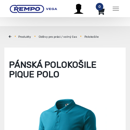
0
Menu
Produkty
Oděvy pro práci / volný čas
Polokošile
PÁNSKÁ POLOKOŠILE
PIQUE POLO