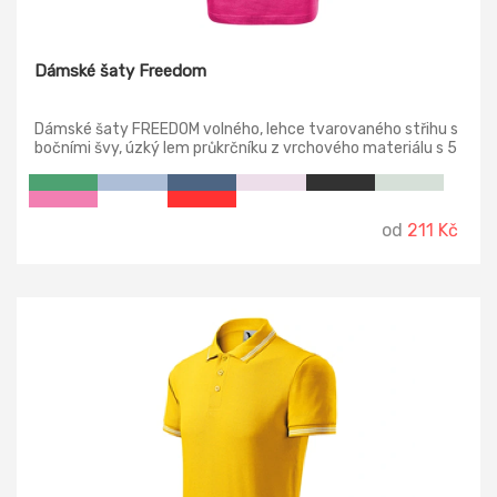
Dámské šaty Freedom
Dámské šaty FREEDOM volného, lehce tvarovaného střihu s
bočními švy, úzký lem průkrčníku z vrchového materiálu s 5
% elastanu, zpevňující páska od ramene k rameni, ohrnuté
rukávy zachycené ve 4 bodech šitím.
od
211 Kč