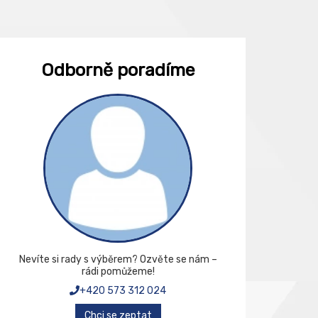
Odborně poradíme
Nevíte si rady s výběrem? Ozvěte se nám –
rádi pomůžeme!
+420 573 312 024
Chci se zeptat