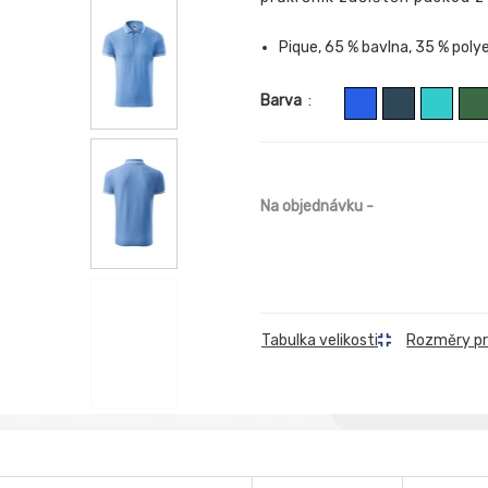
Pique, 65 % bavlna, 35 % poly
Barva
:
Na objednávku
-
Rozměry p
Tabulka velikosti