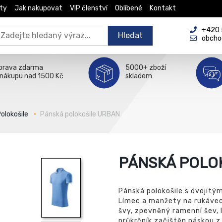
ty
Jak nakupovat
VIP členství
Oblíbené
Kontakt
+420 5
Hledat
obcho
prava zdarma
5000+ zboží
 nákupu nad 1500 Kč
skladem
olokošile
Pánská polokošile URBAN
PÁNSKÁ POLO
Pánská polokošile s dvojitý
Límec a manžety na rukávech
švy, zpevněný ramenní šev, l
průkrčník začištěn páskou z