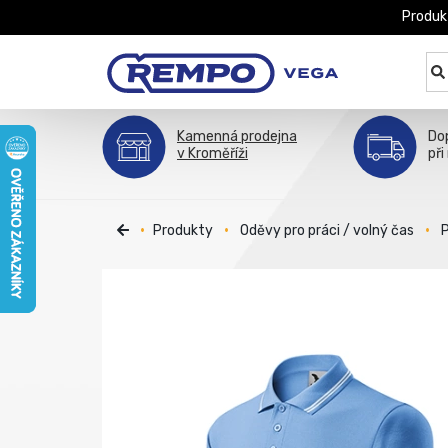
Produk
Kamenná prodejna
Do
v Kroměříži
při
Produkty
Oděvy pro práci / volný čas
P