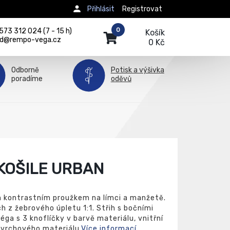
Přihlásit
Registrovat
0
73 312 024 (7 - 15 h)
Košík
d@rempo-vega.cz
0 Kč
Odborně
Potisk a výšivka
poradíme
oděvů
KOŠILE URBAN
m kontrastním proužkem na límci a manžetě.
 z žebrového úpletu 1:1. Střih s bočními
éga s 3 knoflíčky v barvě materiálu, vnitřní
 vrchového materiálu.
Více informací