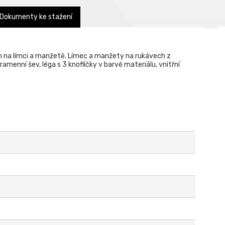
Dokumenty ke stažení
m na límci a manžetě. Límec a manžety na rukávech z
ramenní šev, léga s 3 knoflíčky v barvě materiálu, vnitřní