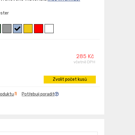
ester
285 Kč
včetně DPH
Zvolit počet kusů
roduktu
Potřebuji poradit