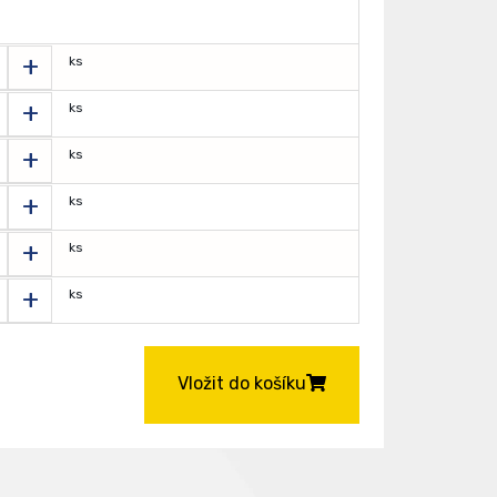
+
ks
+
ks
+
ks
+
ks
+
ks
+
ks
Vložit do košíku