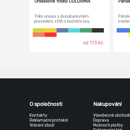
Unisexové tričko COLORMIX
Pánsk
Triko unisex v dvoubarevném
Pánské
provedení, střih s bočními švy,
materi
vodorovný členící šev s všitým
členěn
proužkem, lem průkrčníku z
ramen
žebrového úpletu 1:1 s 5 % elastanu,
zpevňující páska od ramene k rameni.
od
173 Kč
O společnosti
Nakupování
Kontakty
Všeobecné obchodn
Reklamační protokol
Doprava
Vrácení zboží
Možnosti platby