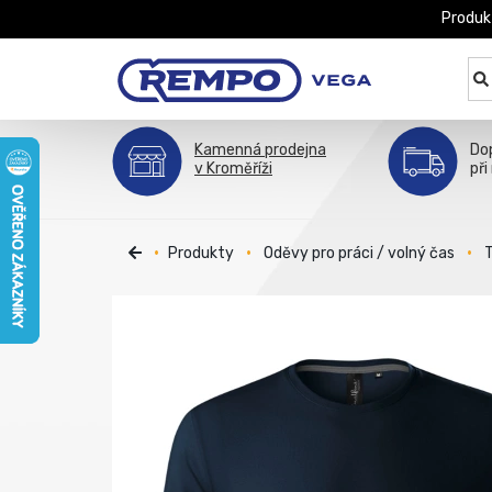
Produk
Kamenná prodejna
Do
v Kroměříži
při
Produkty
Oděvy pro práci / volný čas
T