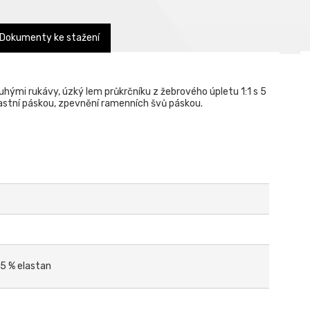
Dokumenty ke stažení
ouhými rukávy, úzký lem průkrčníku z žebrového úpletu 1:1 s 5
rastní páskou, zpevnění ramenních švů páskou.
 5 % elastan