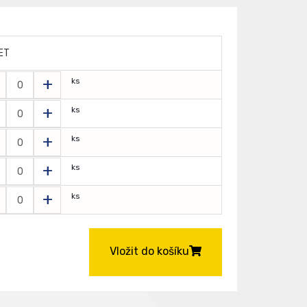
ET
+
ks
+
ks
+
ks
+
ks
+
ks
Vložit do košíku