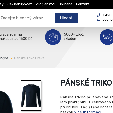
ty
Jak nakupovat
VIP členství
Oblíbené
Kontakt
+420 5
Hledat
obcho
prava zdarma
5000+ zboží
 nákupu nad 1500 Kč
skladem
rička
Pánské triko Brave
PÁNSKÉ TRIKO
Pánské tričko přiléhavého st
lem průkrčníku z žebrového ú
průkrčníku začištěna kontr
páskou.
Více informací