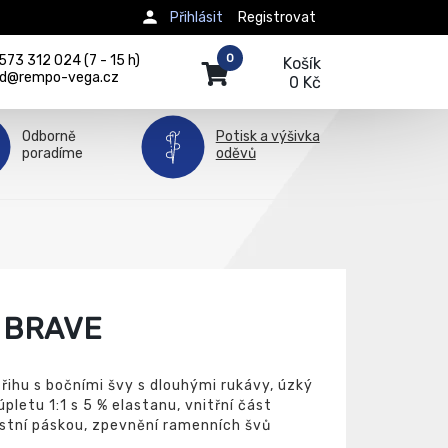
Přihlásit
Registrovat
0
73 312 024 (7 - 15 h)
Košík
d@rempo-vega.cz
0 Kč
Odborně
Potisk a výšivka
poradíme
oděvů
 BRAVE
řihu s bočními švy s dlouhými rukávy, úzký
pletu 1:1 s 5 % elastanu, vnitřní část
astní páskou, zpevnění ramenních švů