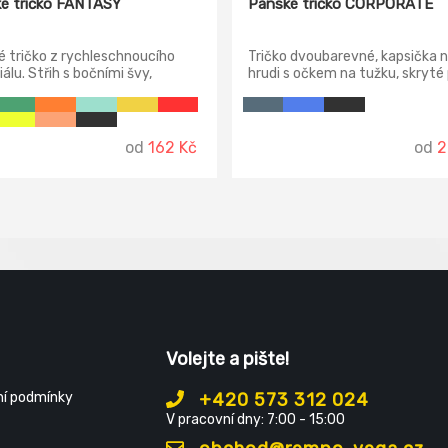
é tričko FANTASY
Pánské tričko CORPORATE
 tričko z rychleschnoucího
Tričko dvoubarevné, kapsička 
álu. Střih s bočními švy,
hrudi s očkem na tužku, skryté 
ý průkrčník, zpevnění
límečku a postranní vyztužova
ních švů páskou.
páska.
od
162 Kč
od
2
Volejte a pište!
í podmínky
+420 573 312 024
V pracovní dny: 7:00 - 15:00