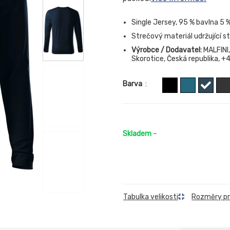
Single Jersey, 95 % bavlna 5 
Strečový materiál udržující s
Výrobce / Dodavatel:
MALFINI,
Skorotice, Česká republika, 
Barva
:
Skladem
-
Rozměry p
Tabulka velikosti