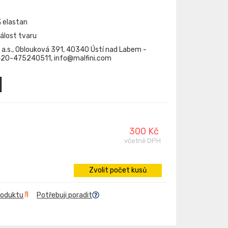
% elastan
tálost tvaru
 a.s., Oblouková 391, 40340 Ústí nad Labem -
+420-475240511, info@malfini.com
300 Kč
včetně DPH
Zvolit počet kusů
roduktu
Potřebuji poradit