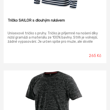
Tričko SAILOR s dlouhým rukávem
Unisexové tričko s pruhy. Tričko je příjemné na nošení díky
nižší gramáži a materiálu ze 100% bavlny. Střih je volnější,
žádné vypasování. Je určen spíše pro muže, ale skvěle
padne i dámě, která má ráda volnější střih!
265 Kč