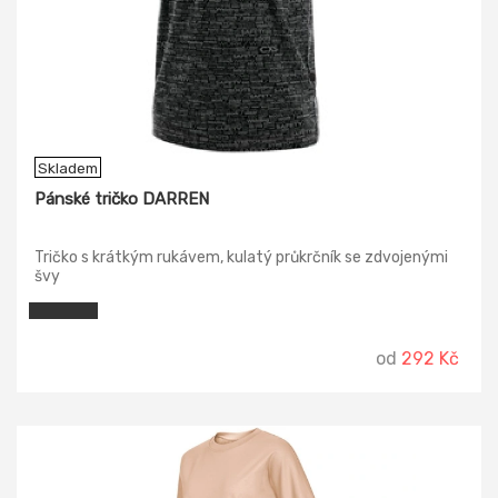
Skladem
Pánské tričko DARREN
Tričko s krátkým rukávem, kulatý průkrčník se zdvojenými
švy
od
292 Kč
-15%