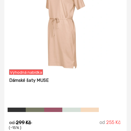
Výhodná nabídka
Dámské šaty MUSE
od
255 Kč
od
299 Kč
(-15% )