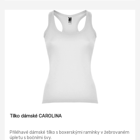
Tílko dámské CAROLINA
Přiléhavé dámské tílko s boxerskými ramínky v žebrovaném
úpletu s bočními švy.