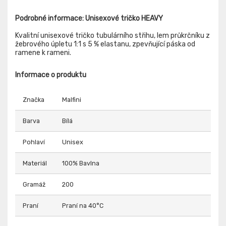
Podrobné informace: Unisexové tričko HEAVY
Kvalitní unisexové tričko tubulárního střihu, lem průkrčníku z
žebrového úpletu 1:1 s 5 % elastanu, zpevňující páska od
ramene k rameni.
Informace o produktu
Značka
Malfini
Barva
Bílá
Pohlaví
Unisex
Materiál
100% Bavlna
Gramáž
200
Praní
Praní na 40°C