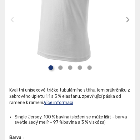
Kvalitní unisexové tričko tubulárního střihu, lem průkrčníku z
žebrového úpletu 1:1 s 5 % elastanu, zpevňující páska od
ramene k rameni.
Více informací
Single Jersey, 100 % bavlna (složení se může lišit - barva
světle šedý melír - 97 % bavlna a 3 % viskóza)
Barva
: