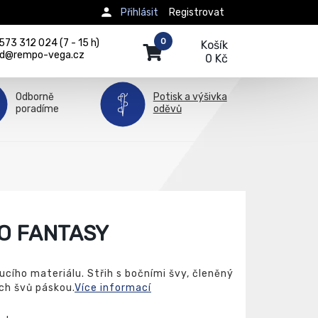
Přihlásit
Registrovat
0
73 312 024 (7 - 15 h)
Košík
d@rempo-vega.cz
0 Kč
Odborně
Potisk a výšivka
poradíme
oděvů
O FANTASY
ucího materiálu. Střih s bočními švy, členěný
ch švů páskou.
Více informací