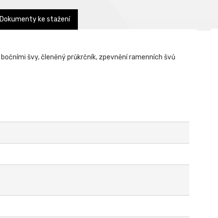
Dokumenty ke stažení
s bočními švy, členěný průkrčník, zpevnění ramenních švů