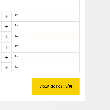
+
ks
+
ks
+
ks
+
ks
+
ks
+
ks
Vložit do košíku