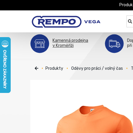
Produk
Kamenná prodejna
Do
v Kroměříži
při
Produkty
Oděvy pro práci / volný čas
T