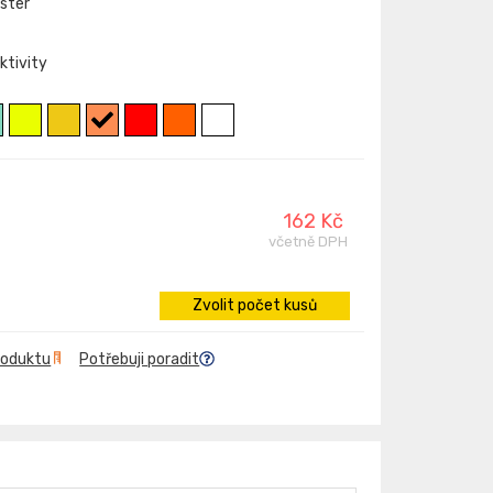
ester
ktivity
162 Kč
včetně DPH
Zvolit počet kusů
roduktu
Potřebuji poradit