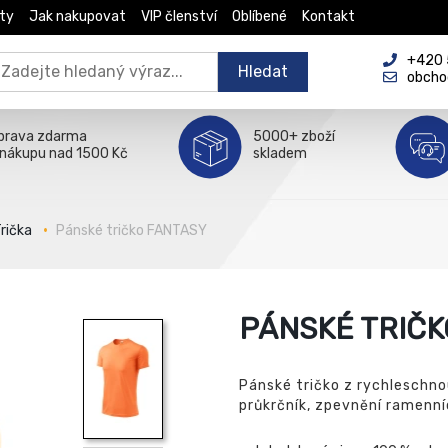
ty
Jak nakupovat
VIP členství
Oblíbené
Kontakt
+420 5
Hledat
obcho
prava zdarma
5000+ zboží
 nákupu nad 1500 Kč
skladem
rička
Pánské tričko FANTASY
PÁNSKÉ TRIČK
Pánské tričko z rychleschno
průkrčník, zpevnění ramenní