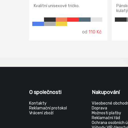
Kvalitní unisexové tričko.
Pánské
kulatý
Zpevňu
boční 
materi
měkkos
od
110 Kč
Použití
O společnosti
Nakupování
Kontakty
Všeobecné obchodn
Reklamační protokol
Doprava
Vrácení zboží
Možnosti platby
Reklamační řád
Ochrana osobních ú
Výhody VIP členstv