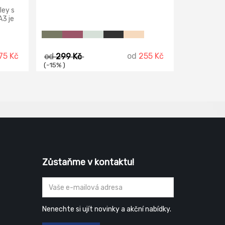
ley s
3 je
ělá z
75 Kč
od
255 Kč
od
299 Kč
(-15% )
Zůstaňme v kontaktu!
Nenechte si ujít novinky a akční nabídky.