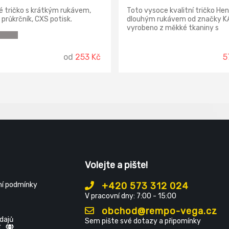
 tričko s krátkým rukávem,
Toto vysoce kvalitní tričko Hen
 průkrčník, CXS potisk.
dlouhým rukávem od značky KA
jící krční a ramenní páska,
vyrobeno z měkké tkaniny s
švy. Finální silikonová úprava
melanžovým vzhledem a v
álu, která zajišťuje vyšší
kombinaci se zapínáním na tři
t a odolnost vůči zašpinění.
knoflíky a pohodlným střihem d
od
253 Kč
5
 v práci i pro volný čas.
něj všestranný a každodenní
nezbytný kousek.
Volejte a pište!
í podmínky
+420 573 312 024
V pracovní dny: 7:00 - 15:00
obchod@rempo-vega.cz
dajů
Sem pište své dotazy a připomínky
í