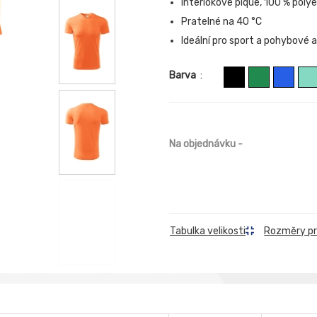
Interlokové pique, 100 % poly
Pratelné na 40 °C
Ideální pro sport a pohybové a
Barva
:
Na objednávku
-
Rozměry p
Tabulka velikosti