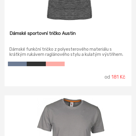
Dámské sportovní tričko Austin
Dámské funkční tričko z polyesterového materiálu s
krátkým rukávem raglánového stylu a kulatým výstřihem.
Tričko z příjemné komfortní látky, která se snadno
přizpůsobí tělu.
od
181 Kč