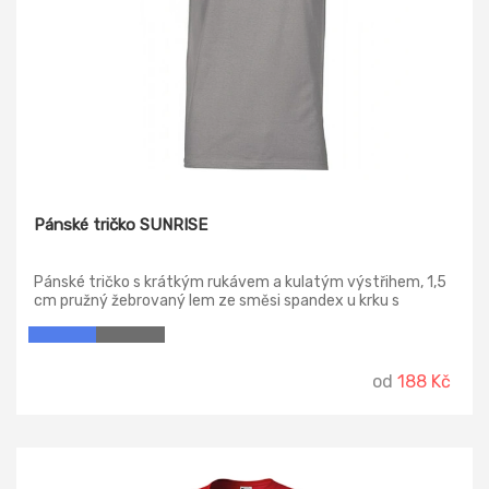
Pánské tričko SUNRISE
Pánské tričko s krátkým rukávem a kulatým výstřihem, 1,5
cm pružný žebrovaný lem ze směsi spandex u krku s
vrchním prošíváním na přední straně, barevně kontrastní
vyztužovací páska od ramene k rameni viditelná na límečku,
pružné švy, postranní sešití.
od
188 Kč