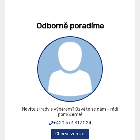
Odborně poradíme
Nevíte si rady s výběrem? Ozvěte se nám – rádi
pomůžeme!
+420 573 312 024
Chci se zeptat