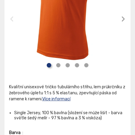
Kvalitní unisexové tričko tubulárního střihu, lem průkrčníku z
žebrového úpletu 1:1 s 5 % elastanu, zpevňující páska od
ramene k rameni.
Více informací
Single Jersey, 100 % bavlna (složení se může lišit - barva
světle šedý melír - 97 % bavlna a 3 % viskóza)
Barva
: