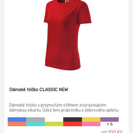
Dámské tričko CLASSIC NEW
Dámské tričko s projmutým střihem zvýrazňujícím
dámskou siluetu. Úzký lem průkrčníku z žebrového úpletu
1:1, vnitřní část průkrčníku začištěna páskou z vrchového
materiálu, zpevnění ramenních švů páskou.
+ 6
od
100 Kč