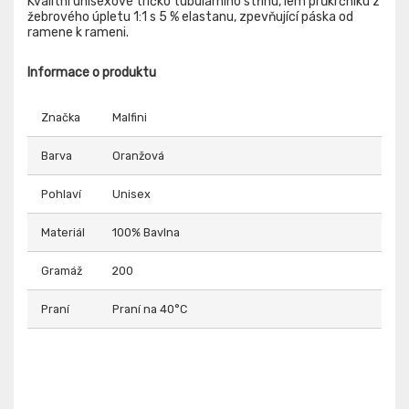
Kvalitní unisexové tričko tubulárního střihu, lem průkrčníku z
žebrového úpletu 1:1 s 5 % elastanu, zpevňující páska od
ramene k rameni.
Informace o produktu
Značka
Malfini
Barva
Oranžová
Pohlaví
Unisex
Materiál
100% Bavlna
Gramáž
200
Praní
Praní na 40°C