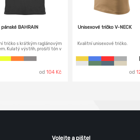
o pánské BAHRAIN
Unisexové tričko V-NECK
í tričko s krátkým raglánovým
Kvalitní unisexové tričko.
m. Kulatý výstřih, prošití tón v
a průramcích a rukávech.
ný a dobře schnoucí materiál.
telná etiketa.
od
104 Kč
od
1
Volejte a pište!