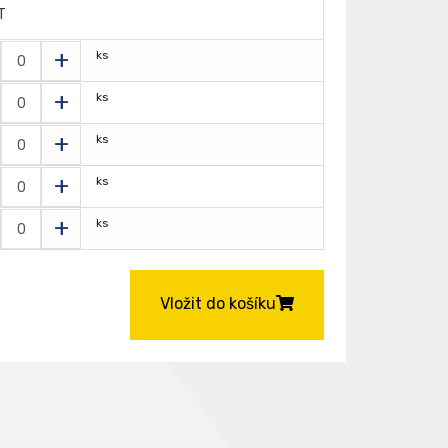
T
+
ks
+
ks
+
ks
+
ks
+
ks
Vložit do košíku