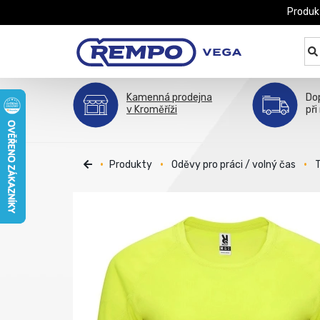
Produk
Kamenná prodejna
Do
v Kroměříži
při
Produkty
Oděvy pro práci / volný čas
T