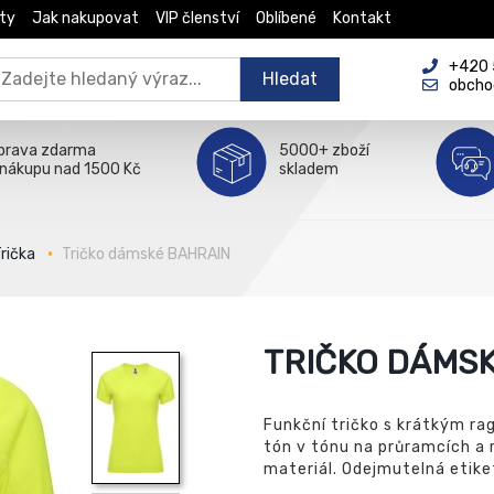
ty
Jak nakupovat
VIP členství
Oblíbené
Kontakt
+420 5
Hledat
obcho
prava zdarma
5000+ zboží
 nákupu nad 1500 Kč
skladem
rička
Tričko dámské BAHRAIN
TRIČKO DÁMS
Funkční tričko s krátkým ra
tón v tónu na průramcích a 
materiál. Odejmutelná etike