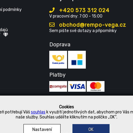
í podmínky
+420 573 312 024
V pracovní dny: 7:00 - 15:00
obchod@rempo-vega.cz
dajů
Sem pište své dotazy a připomínky
í
Doprava
Platby
Cookies
ři potřebují Váš
souhlas
k využití jednotlivých dat, abychom pro Vás 
naše služby. Souhlas udělíte kliknutím na políčko „OK“.
Nastavení
OK