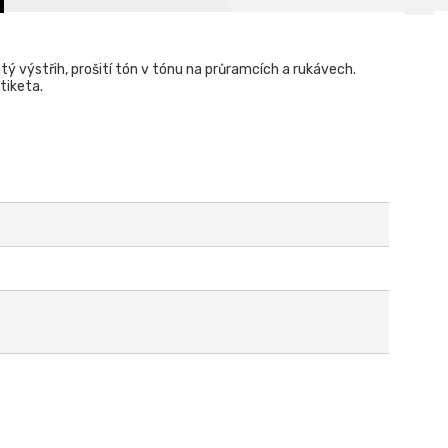
ý výstřih, prošití tón v tónu na průramcích a rukávech.
tiketa.