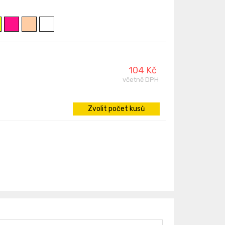
104 Kč
včetně DPH
Zvolit počet kusů