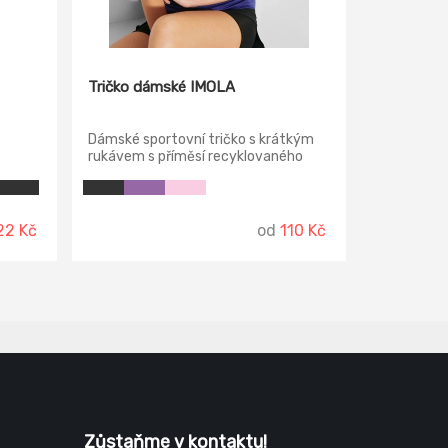
Tričko dámské IMOLA
Dámské sportovní tričko s krátkým
rukávem s příměsí recyklovaného
rychleschnoucího polyesteru.
22 Kč
od
110 Kč
Zůstaňme v kontaktu!