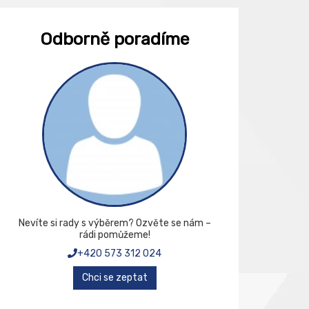
Odborně poradíme
Nevíte si rady s výběrem? Ozvěte se nám –
rádi pomůžeme!
+420 573 312 024
Chci se zeptat