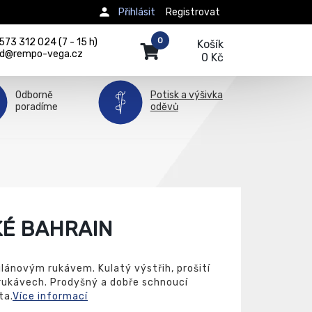
Přihlásit
Registrovat
0
73 312 024 (7 - 15 h)
Košík
d@rempo-vega.cz
0 Kč
Odborně
Potisk a výšivka
poradíme
oděvů
KÉ BAHRAIN
glánovým rukávem. Kulatý výstřih, prošití
rukávech. Prodyšný a dobře schnoucí
ta.
Více informací