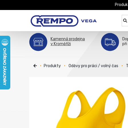
Produk
Kamenná prodejna
Do
v Kroměříži
při
Produkty
Oděvy pro práci / volný čas
T