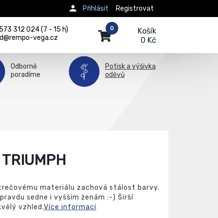
Přihlásit
Registrovat
0
73 312 024 (7 - 15 h)
Košík
d@rempo-vega.cz
0 Kč
Odborně
Potisk a výšivka
poradíme
oděvů
 TRIUMPH
 strečovému materiálu zachová stálost barvy.
opravdu sedne i vyšším ženám :-) Širší
kvělý vzhled.
Více informací