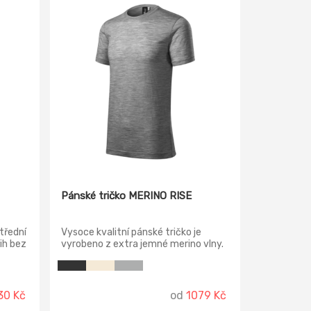
Pánské tričko MERINO RISE
třední
Vysoce kvalitní pánské tričko je
ih bez
vyrobeno z extra jemné merino vlny.
mky
Díky tomuto luxusnímu přírodnímu
m,
materiálu je tričko velmi prodyšné a
u.
nemačkavé. Tričko přiléhavého střihu
s bočními švy, úzký lem průkrčníku z
30 Kč
od
1079 Kč
vrchového materiálu, vnitřní část