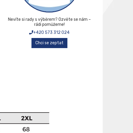
Nevíte si rady s výběrem? Ozvěte se nám –
rádi pomůžeme!
+420 573 312 024
Chci se zeptat