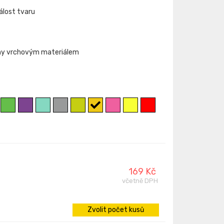
álost tvaru
ány vrchovým materiálem
169 Kč
včetně DPH
Zvolit počet kusů