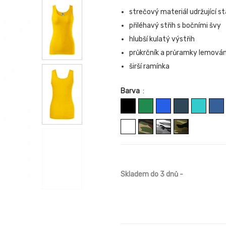
strečový materiál udržující st
přiléhavý střih s bočními švy
hlubší kulatý výstřih
průkrčník a průramky lemov
širší ramínka
Barva
:
Skladem do 3 dnů
-