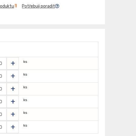
roduktu
Potřebuji poradit
+
ks
+
ks
+
ks
+
ks
+
ks
+
ks