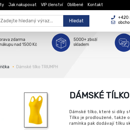
ty
Jak nakupovat
VIP členství
Oblíbené
Kontakt
+420 5
Hledat
obcho
prava zdarma
5000+ zboží
 nákupu nad 1500 Kč
skladem
rička
Dámské tílko TRIUMPH
DÁMSKÉ TÍLKO
Dámské tílko, které si díky
Tílko je prodloužené, takže 
ramínka pak dodávají tílku s