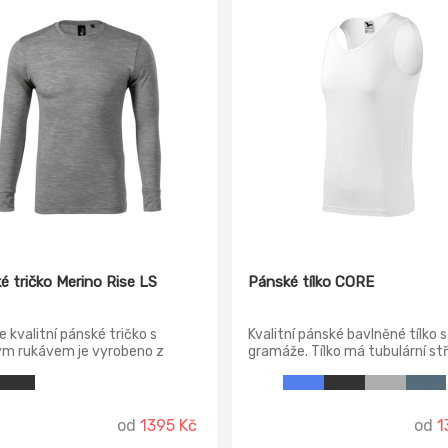
é tričko Merino Rise LS
Pánské tílko CORE
 kvalitní pánské tričko s
Kvalitní pánské bavlněné tílko s
ým rukávem je vyrobeno z
gramáže. Tílko má tubulární stř
jemné merino vlny. Díky
bočních švů, průkrčník a průra
o luxusnímu přírodnímu
lemovány vrchovým materiále
álu je tričko velmi prodyšné a
zpevnění ramenních švů pásko
avé. Tričko přiléhavého střihu
od
1395 Kč
od
1
ími švy, úzký lem průkrčníku z